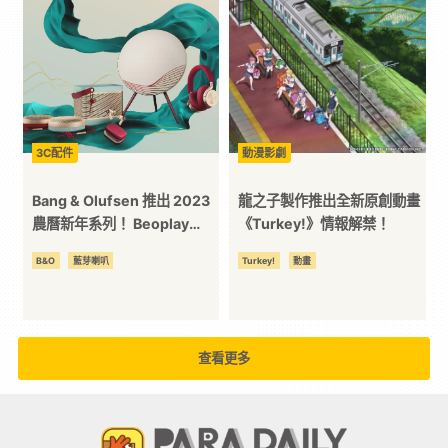
3C配件
動漫影劇
Bang & Olufsen 推出 2023
龍之子製作推出全新原創動畫
農曆新年系列！ Beoplay
《Turkey!》情報解禁！
H96 耳機、Beoplay A9 藍芽
B&O
藍芽喇叭
Turkey!
動畫
喇叭！
查看更多