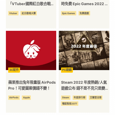
「VTuber國際紅白歌合戰
時免費 Epic Games 2022 年
平
2022」即將登場
最後禮物！
Vtuber
紅白歌唱大賽
Epic Games
免費遊戲
台
3C配件
PC遊戲
蘋果推出兔年限量版 AirPods
Steam 2022 年度熱銷/人氣
Pro！可愛圖案價錢不變！
遊戲公布 錢不是不見只是變成
遊戲 DLC 的形狀
AirPods
Apple
Steam
年度排行榜
艾爾登法環
電馭叛客2077