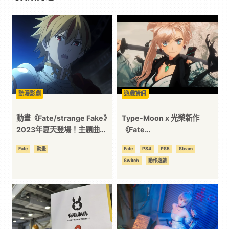
戲
｜
動
動漫影劇
遊戲資訊
漫
動畫《Fate/strange Fake》
Type-Moon x 光榮新作
二
2023年夏天登場！主題曲將
《Fate
由澤野弘之負責
Samurai/Remnant》預告片
Fate
動畫
Fate
PS4
PS5
Steam
釋出 全新聖杯戰「盈月之儀」
次
Switch
動作遊戲
開幕！
元
｜