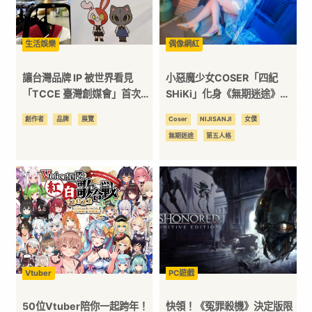
3C
生活娛樂
偶像網紅
科
讓台灣品牌 IP 被世界看見
小惡魔少女COSER「四紀
「TCCE 臺灣創媒會」首次於
SHiKi」化身《無期迷途》大
技
花博展開
小姐艾瑞爾
創作者
品牌
展覽
Coser
NIJISANJI
女僕
無期迷途
第五人格
全
方
位
資
Vtuber
PC遊戲
訊
50位Vtuber陪你一起跨年！
快領！《冤罪殺機》決定版限