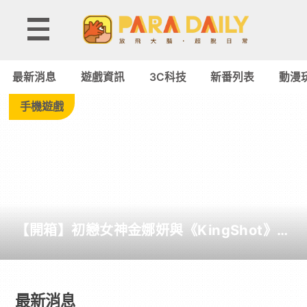
最
新
最新消息
遊戲資訊
3C科技
新番列表
動漫
消
手機遊戲
息
-
Paradaily
【開箱】初戀女神金娜妍與《KingShot》再
-
度合作！攜手焦糖楓、柒息地推出「國王燒
烤節」活動
遊
最新消息