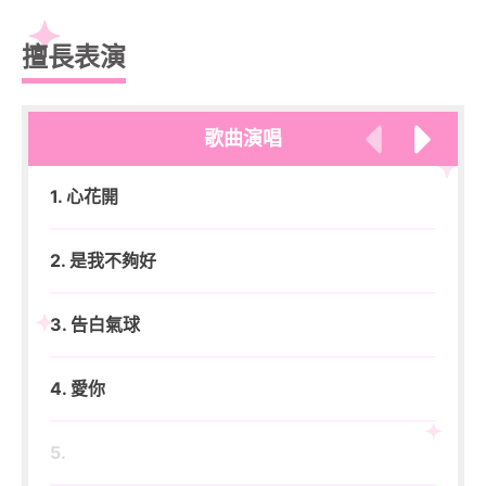
擅長表演
歌曲演唱
1. 心花開
6.
2. 是我不夠好
7.
3. 告白氣球
8.
4. 愛你
9.
5.
10.