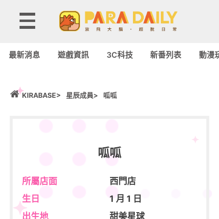
最新消息
遊戲資訊
3C科技
新番列表
動漫
KIRABASE>
星辰成員>
呱呱
呱呱
所屬店面
西門店
生日
1 月 1 日
出生地
甜美星球