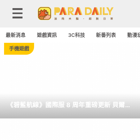
遊
戲
最新消息
遊戲資訊
3C科技
新番列表
動漫
資
手機遊戲
訊
-
Paradaily
《碧藍航線》國際服 8 周年重磅更新 貝爾法
-
斯特終於迎來改造
遊