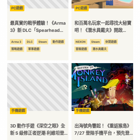
PC遊戲
PC遊戲
平
最真實的戰爭體驗！《Arma
和百萬名玩家一起尋找大秘寶
台
3》新 DLC「Spearhead
吧！《潛水員戴夫》開啟
1944」Steam 商店頁開啟
NEXON 單機遊戲新創舉
Arma 3
DLC
Steam
動作遊戲
NEXON
Steam
休閒遊戲
策略遊戲
軍事遊戲
冒險遊戲
潛水員戴夫
手機遊戲
手機遊戲
3D 動作手遊《深空之眼》全
出海號角響起！《重返猴島》
新 S 級修正者逆潮·利維坦登
7/27 登陸手機平台，預先登