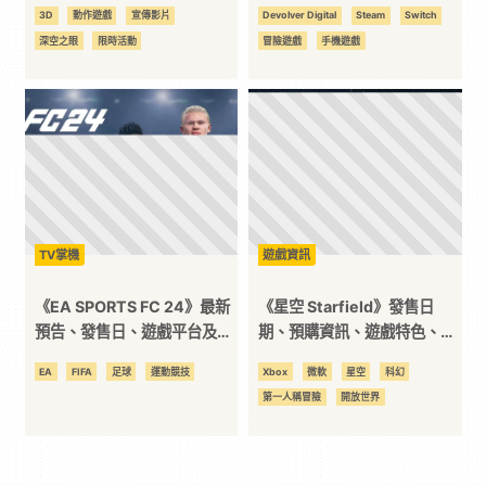
場！
錄火熱開放中！
3D
動作遊戲
宣傳影片
Devolver Digital
Steam
Switch
深空之眼
限時活動
冒險遊戲
手機遊戲
TV掌機
遊戲資訊
《EA SPORTS FC 24》最新
《星空 Starfield》發售日
預告、發售日、遊戲平台及其
期、預購資訊、遊戲特色、戰
他你需要知道的一切
鬥系統 總整理
EA
FIFA
足球
運動競技
Xbox
微軟
星空
科幻
第一人稱冒險
開放世界