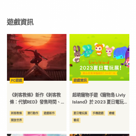
戲
遊戲資訊
｜
動
漫
二
PC遊戲
遊戲資訊
次
《刺客教條》新作《刺客教
超萌寵物手遊《寵物島 Livly
條：代號RED》發售時間、劇
Island》於 2023 夏日電玩展
情、遊戲特色
與玩家見面！
元
刺客教條
潛行動作
遊戲新作
夏日電玩展
手機遊戲
療癒
開放世界
養成
｜