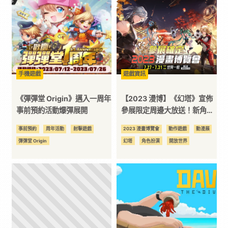
3C
科
技
手機遊戲
遊戲資訊
《彈彈堂 Origin》邁入一周年
【2023 漫博】《幻塔》宣佈
全
事前預約活動爆彈展開
參展限定周邊大放送！新角色
「玉蘭」搶先曝光
事前預約
周年活動
射擊遊戲
2023 漫畫博覽會
動作遊戲
動漫展
方
彈彈堂 Origin
幻塔
角色扮演
開放世界
位
資
訊