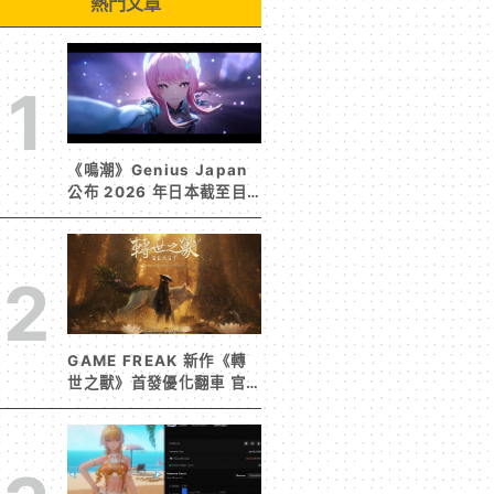
熱門文章
1
《鳴潮》Genius Japan
公布 2026 年日本截至目
前為止人氣歌單《遠航星的
告別》&《自無垠處歸航之
星》入榜
2
GAME FREAK 新作《轉
世之獸》首發優化翻車 官
方急發聲明承諾提供大量更
新彌補