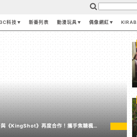
3C科技
新番列表
動漫玩具
偶像網紅
KIRA
《KingShot》再度合作！攜手焦糖楓、
節」活動