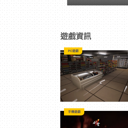
戲
｜
遊戲資訊
動
PC遊戲
漫
二
次
元
手機遊戲
｜