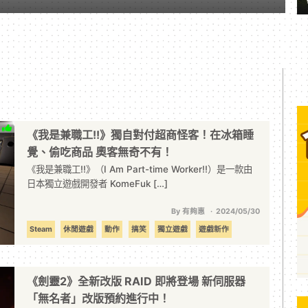
《我是兼職工!!》獨自對付超商怪客！在冰箱睡
覺、偷吃商品 奧客無奇不有！
《我是兼職工!!》（I Am Part-time Worker!!）是一款由
日本獨立遊戲開發者 KomeFuk […]
By 有夠惠
2024/05/30
Steam
休閒遊戲
動作
搞笑
獨立遊戲
遊戲新作
《劍靈2》全新改版 RAID 即將登場 新伺服器
「無名者」改版預約進行中！