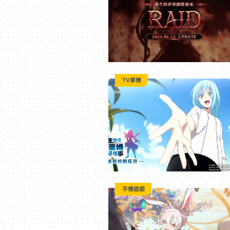
3C
科
技
TV掌機
全
方
位
手機遊戲
資
訊