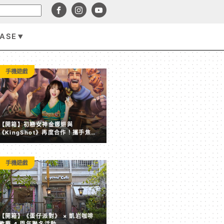
BASE
手機遊戲
手機遊戲
【開箱】初戀女神金娜妍與
《KingShot》再度合作！攜手焦糖
楓、柒息地推出「國王燒烤節」活動
手機遊戲
【開箱】《蛋仔派對》 × 凱岩咖啡 歡慶 4 周年聯名活動
【開箱】《蛋仔派對》 × 凱岩咖啡
歡慶 4 周年聯名活動