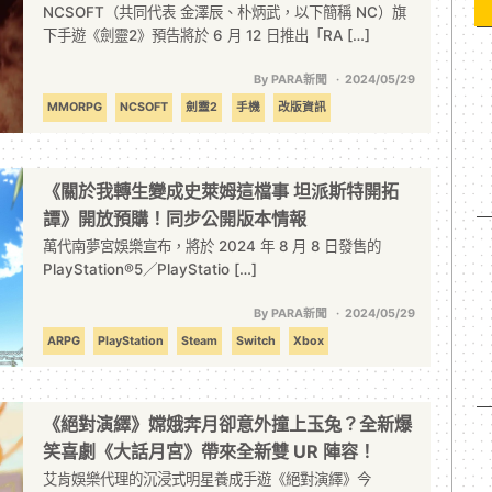
NCSOFT（共同代表 金澤辰、朴炳武，以下簡稱 NC）旗
下手遊《劍靈2》預告將於 6 月 12 日推出「RA […]
By PARA新聞
2024/05/29
MMORPG
NCSOFT
劍靈2
手機
改版資訊
《關於我轉生變成史萊姆這檔事 坦派斯特開拓
譚》開放預購！同步公開版本情報
萬代南夢宮娛樂宣布，將於 2024 年 8 月 8 日發售的
PlayStation®5／PlayStatio […]
By PARA新聞
2024/05/29
ARPG
PlayStation
Steam
Switch
Xbox
關於我轉生變成史萊姆這檔事
《絕對演繹》嫦娥奔月卻意外撞上玉兔？全新爆
笑喜劇《大話月宮》帶來全新雙 UR 陣容！
艾肯娛樂代理的沉浸式明星養成手遊《絕對演繹》今