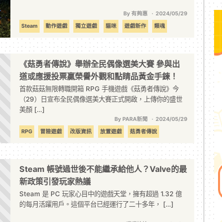
By 有夠惠
2024/05/29
Steam
動作遊戲
獨立遊戲
貓咪
遊戲新作
類魂
《菇勇者傳說》舉辦全民偶像選美大賽 參與出
道或應援投票贏榮譽外觀和點睛品黃金手鍊！
首款菇菇無限轉職開箱 RPG 手機遊戲《菇勇者傳說》今
（29）日宣布全民偶像選美大賽正式開啟，上傳你的盛世
美顏 […]
By PARA新聞
2024/05/29
RPG
冒險遊戲
改版資訊
放置遊戲
菇勇者傳說
Steam 帳號過世後不能繼承給他人？Valve的最
新政策引發玩家熱議
Steam 是 PC 玩家心目中的遊戲天堂，擁有超過 1.32 億
的每月活躍用戶。這個平台已經運行了二十多年， […]