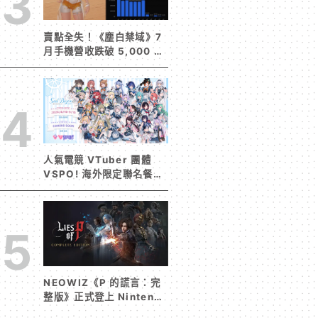
3
賣點全失！《塵白禁域》7
月手機營收跌破 5,000 美
元 停服整改後玩家大量流
失
4
人氣電競 VTuber 團體
VSPO! 海外限定聯名餐廳
《Sail Beyond！～駛向
更遠的彼方～》今夏登場！
5
NEOWIZ《P 的謊言：完
整版》正式登上 Nintendo
Switch 2 收錄遊戲本篇與