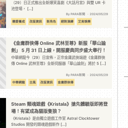
（29）日正式推出全新爆笑喜劇《大話月宮》與雙 UR 卡
池登場， […]
By PARA新聞
2024/05/29
戀愛養成
改版資訊
新角色
絕對演繹
艾肯娛樂
《金庸群俠傳 Online 武林至尊》新服「華山論
劍」 5 月 31 日上線，開服慶典同步盛大舉行！
中華網龍今（29）日宣佈，正宗金庸武俠端遊《金庸群俠
傳 Online 武林至尊》全新伺服器「華山論劍」將於 5 […]
By PARA新聞
2024/05/29
中華網龍
古風
改版資訊
金庸群俠傳
Steam 類魂遊戲《Kristala》搶先體驗版即將登
場！有望成為貓版隻狼？
《Kristala》是由獨立遊戲工作室 Astral Clocktower
Studios 開發的類魂遊戲新作 […]