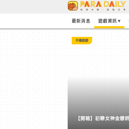
遊
戲
最新消息
遊戲資訊
資
手機遊戲
訊
-
Paradaily
-
【開箱】初戀女神金娜妍與
遊
柒息地推出「國王燒烤