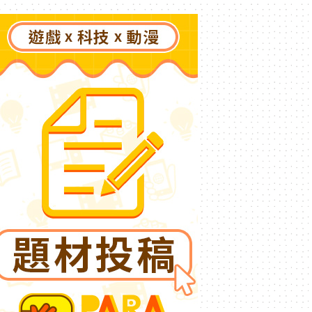
DLC《P 的謊言：序曲》完
整體驗克拉特城（Krat）
沒落前後的壯闊篇章