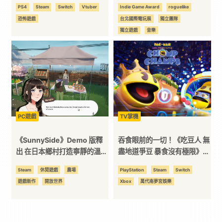
沁音轉生邪神！
Wednesday》爵士樂引領玩
PS4
Steam
Switch
Vtuber
Indie Game Award
roguelike
家探索生活
恐怖遊戲
台北國際電玩展
獨立團隊
獨立遊戲
音樂
PC遊戲
TV掌機
《SunnySide》Demo 版釋
吞食眼前的一切！《吃豆人 無
出 在日本鄉村打造寧靜的溫馨
盡地道爭豆 暴食沒有極限》即
家園
將於今年 5 月登場！
Steam
休閒遊戲
農場
PlayStation
Steam
Switch
遊戲新作
開放世界
Xbox
萬代南夢宮娛樂