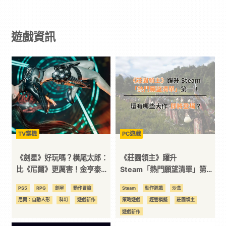
戲
遊戲資訊
｜
動
漫
二
TV掌機
PC遊戲
次
《劍星》好玩嗎？橫尾太郎：
《莊園領主》躍升
比《尼爾》更厲害！金亨泰是
Steam「熱門願望清單」第
我的大前輩
一！還有哪些大作即將登場？
元
PS5
RPG
劍星
動作冒險
Steam
動作遊戲
沙盒
尼爾：自動人形
科幻
遊戲新作
策略遊戲
經營模擬
莊園領主
｜
遊戲新作