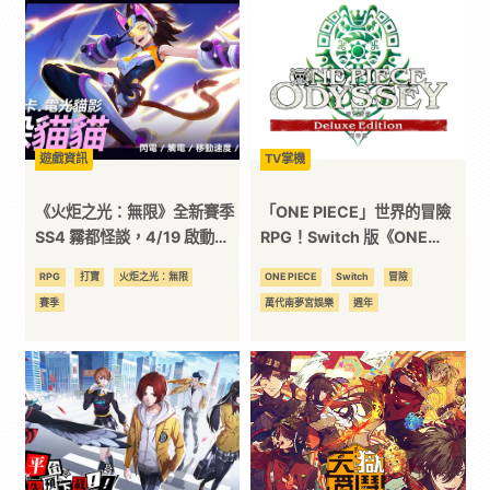
3C
科
技
遊戲資訊
TV掌機
《火炬之光：無限》全新賽季
「ONE PIECE」世界的冒險
全
SS4 霧都怪談，4/19 啟動！
RPG！Switch 版《ONE
自選傳奇契靈全面放送！
PIECE 時光旅詩 豪華版》將
RPG
打寶
火炬之光：無限
ONE PIECE
Switch
冒險
方
於 7 月 25 日發售！
賽季
萬代南夢宮娛樂
週年
位
資
訊