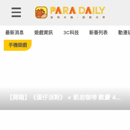
遊
戲
最新消息
遊戲資訊
3C科技
新番列表
動漫
資
手機遊戲
訊
-
Paradaily
【開箱】《蛋仔派對》 × 凱岩咖啡 歡慶 4
-
周年聯名活動
遊