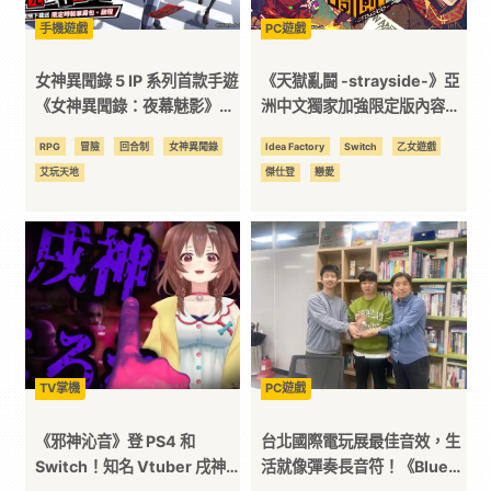
手機遊戲
PC遊戲
平
女神異聞錄 5 IP 系列首款手遊
《天獄亂鬪 -strayside-》亞
台
《女神異聞錄：夜幕魅影》本
洲中文獨家加強限定版內容公
日 4/16 搶先下載，4/18 全平
開，展開一場橫跨天與地的冒
RPG
冒險
回合制
女神異聞錄
Idea Factory
Switch
乙女遊戲
台正式上線！
險！
艾玩天地
傑仕登
戀愛
TV掌機
PC遊戲
《邪神沁音》登 PS4 和
台北國際電玩展最佳音效，生
Switch！知名 Vtuber 戌神
活就像彈奏長音符！《Blue