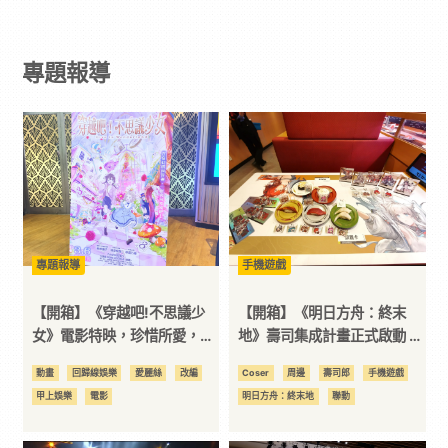
戲
專題報導
｜
動
漫
二
專題報導
手機遊戲
次
【開箱】《穿越吧!不思議少
【開箱】《明日方舟：終末
女》電影特映，珍惜所愛，在
地》壽司集成計畫正式啟動 哈
世間留下屬於自己的痕跡
哈~吃飽才有力氣拉電線啦！
元
動畫
回歸線娛樂
愛麗絲
改編
Coser
周邊
壽司郎
手機遊戲
甲上娛樂
電影
明日方舟：終末地
聯動
｜