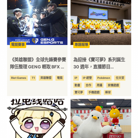
3C
科
技
電競賽事
專題報導
《英雄聯盟》全球先鋒賽參賽
為迎接《寶可夢》系列誕生
全
隊伍整理 GENG 輕取 BFX 奪
30 週年，直播節目
冠 G2 五局大戰 KC TSW 新王
「Pokémon Presents」官
Riot Games
T1
英雄聯盟
電競
IP
IP 經營
Pokémon
任天堂
方
加冕(更新 全球先鋒賽分組表)
方前哨彙整
動畫
合作
周邊
家機遊戲
寶可夢
手機遊戲
棒球
位
線下活動
聯名
資
訊