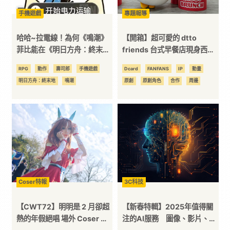
手機遊戲
專題報導
平
哈哈~拉電線！為何《鳴潮》
【開箱】超可愛的 dtto
台
菲比能在《明日方舟：終末
friends 台式早餐店現身西門
地》中爆紅呢？
地下市！《SAUGY
RPG
動作
壽司郎
手機遊戲
Dcard
FANFANS
IP
動畫
BRUNCH》主題快閃店即日登
明日方舟：終末地
鳴潮
原創
原創角色
合作
周邊
場
Coser特報
3C科技
【CWT72】明明是 2 月卻超
【新春特輯】2025年值得關
熱的年假絕唱 場外 Coser 回
注的AI服務 圖像、影片、聲