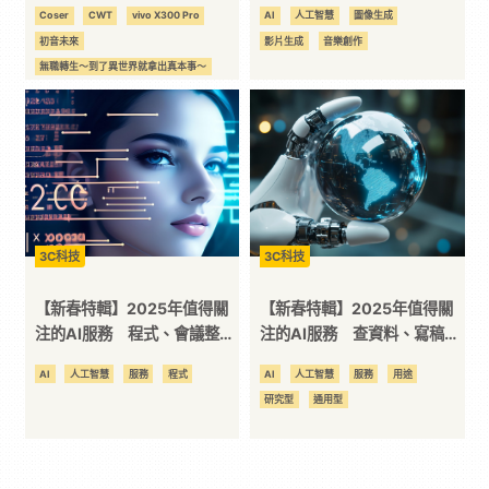
顧
音生成最有感
Coser
CWT
vivo X300 Pro
AI
人工智慧
圖像生成
初音未來
影片生成
音樂創作
無職轉生～到了異世界就拿出真本事～
英雄聯盟
蔚藍檔案
鳴潮
3C科技
3C科技
【新春特輯】2025年值得關
【新春特輯】2025年值得關
注的AI服務 程式、會議整理
注的AI服務 查資料、寫稿、
到垂直專業的16款工具
翻譯超有感
AI
人工智慧
服務
程式
AI
人工智慧
服務
用途
研究型
通用型