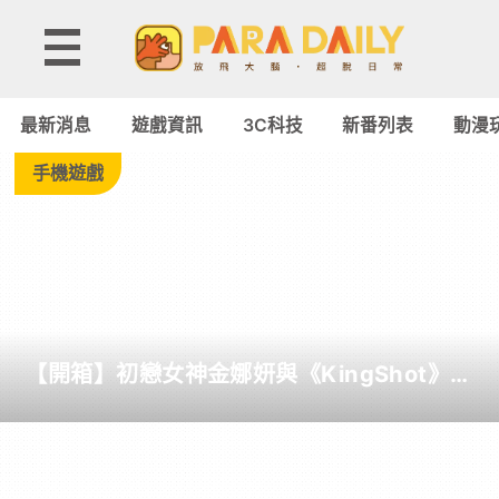
專
題
最新消息
遊戲資訊
3C科技
新番列表
動漫
報
手機遊戲
導
-
Paradaily
【開箱】初戀女神金娜妍與《KingShot》再
-
度合作！攜手焦糖楓、柒息地推出「國王燒
烤節」活動
遊