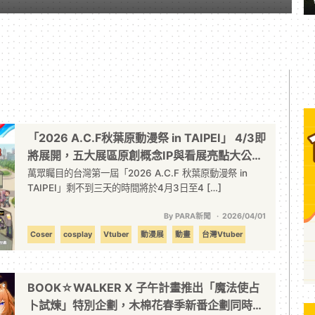
「2026 A.C.F秋葉原動漫祭 in TAIPEI」 4/3即
將展開，五大展區原創概念IP與看展亮點大公
開！
萬眾矚目的台灣第一屆「2026 A.C.F 秋葉原動漫祭 in
TAIPEI」剩不到三天的時間將於4月3日至4 […]
By PARA新聞
2026/04/01
Coser
cosplay
Vtuber
動漫展
動畫
台灣Vtuber
女僕
女僕咖啡廳
模型
演唱會
漫畫
玩具
線下活動
聲優
BOOK☆WALKER X 子午計畫推出「魔法使占
卜試煉」特別企劃，木棉花春季新番企劃同時開