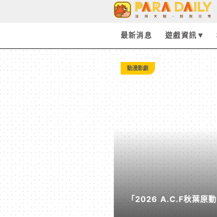
動
漫
最新消息
遊戲資訊
玩
動漫影劇
具
►
廣
播
「2026 A.C.F秋葉原
劇
原創概念IP與看展亮點