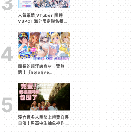
3
人氣電競 VTuber 團體
VSPO! 海外限定聯名餐廳
《Sail Beyond！～駛向
更遠的彼方～》今夏登場！
4
團長的超浮誇身材一覽無
遺！《hololive
Dreams》首波夏日活動今
日開跑 白銀諾艾爾等 5
位人氣成員泳裝卡池同步解
5
鎖
湊六百多人民幣上架費自導
自演！男高中生抽象神作
《完蛋！我被男同學包圍