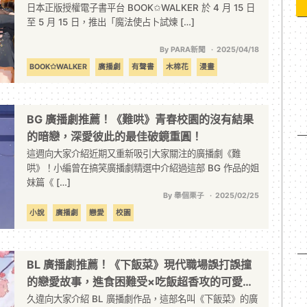
跑
日本正版授權電子書平台 BOOK✩WALKER 於 4 月 15 日
至 5 月 15 日，推出「魔法使占卜試煉 […]
By PARA新聞
2025/04/18
BOOK✩WALKER
廣播劇
有聲書
木棉花
漫畫
BG 廣播劇推薦！《難哄》青春校園的沒有結果
的暗戀，深愛彼此的最佳破鏡重圓！
這週向大家介紹近期又重新吸引大家關注的廣播劇《難
哄》！小編曾在搞笑廣播劇精選中介紹過這部 BG 作品的姐
妹篇《 […]
By 舉個栗子
2025/02/25
小說
廣播劇
戀愛
校園
BL 廣播劇推薦！《下飯菜》現代職場誤打誤撞
的戀愛故事，進食困難受×吃飯超香攻的可愛日
常！
久違向大家介紹 BL 廣播劇作品，這部名叫《下飯菜》的廣