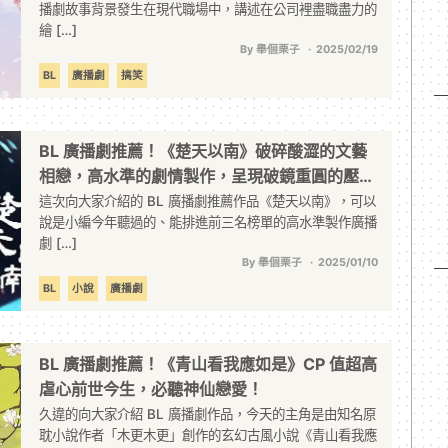
播劇故事背景發生在現代職場中，講述在公司裡盡職盡力的
繪 […]
By 舉個栗子
2025/02/19
BL
廣播劇
搞笑
BL 廣播劇推薦！《楚天以南》破碎酸澀的文藝
相戀，高水準的劇情製作，呈現破鏡重圓的壓抑
戀情！
這次向大家介紹的 BL 廣播劇推薦作品《楚天以南》，可以
說是小編今年聽過的、能排進前三名榜單的高水準製作廣播
劇 […]
By 舉個栗子
2025/01/10
BL
小說
廣播劇
BL 廣播劇推薦！《青山看我應如是》CP 值超高
虐心前世今生，必聽神仙戀愛！
久違的向大家介紹 BL 廣播劇作品，今天的主角是由知名原
耽小說作者「木更木更」創作的玄幻古風小說《青山看我應