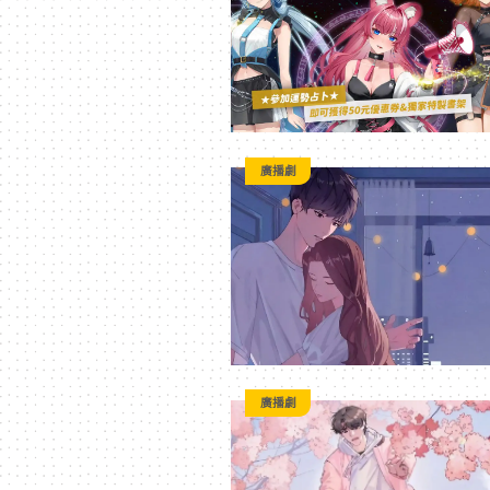
二
次
元
廣播劇
｜
3C
科
廣播劇
技
全