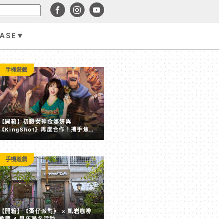
BASE
動漫影劇
手機遊戲
【開箱】初戀女神金娜妍與
《KingShot》再度合作！攜手焦糖
楓、柒息地推出「國王燒烤節」活動
手機遊戲
BOOK☆WALKER X 子午計畫推出「魔法使占卜試煉」特
【開箱】《蛋仔派對》 × 凱岩咖啡
木棉花春季新番企劃同時開跑
歡慶 4 周年聯名活動