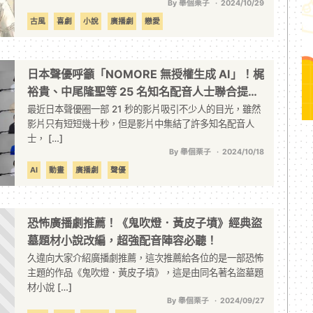
By 舉個栗子
2024/10/29
古風
喜劇
小說
廣播劇
戀愛
日本聲優呼籲「NOMORE 無授權生成 AI」！梶
裕貴、中尾隆聖等 25 名知名配音人士聯合提出
警示
最近日本聲優圈一部 21 秒的影片吸引不少人的目光，雖然
影片只有短短幾十秒，但是影片中集結了許多知名配音人
士， […]
By 舉個栗子
2024/10/18
AI
動畫
廣播劇
聲優
恐怖廣播劇推薦！《鬼吹燈．黃皮子墳》經典盜
墓題材小說改編，超強配音陣容必聽！
久違向大家介紹廣播劇推薦，這次推薦給各位的是一部恐怖
主題的作品《鬼吹燈．黃皮子墳》，這是由同名著名盜墓題
材小說 […]
By 舉個栗子
2024/09/27