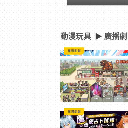
-
Paradaily
動漫玩具
►
廣播劇
-
動漫影劇
遊
戲
｜
動
動漫影劇
漫