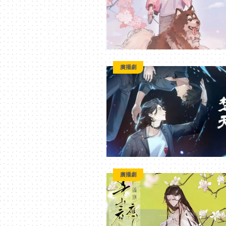
方
位
廣播劇
資
訊
平
台
廣播劇