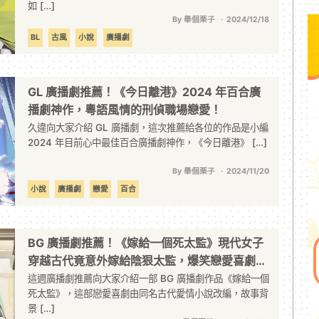
如 […]
By 舉個栗子
2024/12/18
BL
古風
小說
廣播劇
GL 廣播劇推薦！《今日離港》2024 年百合廣
播劇神作，粵語風情的刑偵職場戀愛！
久違向大家介紹 GL 廣播劇，這次推薦給各位的作品是小編
2024 年目前心中最佳百合廣播劇神作，《今日離港》 […]
By 舉個栗子
2024/11/20
小說
廣播劇
戀愛
百合
BG 廣播劇推薦！《嫁給一個死太監》現代女子
穿越古代竟意外嫁給陰狠太監，爆笑戀愛喜劇必
聽！
這週廣播劇推薦向大家介紹一部 BG 廣播劇作品《嫁給一個
死太監》，這部戀愛喜劇由同名古代愛情小說改編，故事背
景 […]