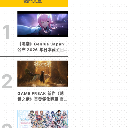
熱門文章
1
《鳴潮》Genius Japan
公布 2026 年日本截至目
前為止人氣歌單《遠航星的
告別》&《自無垠處歸航之
星》入榜
2
GAME FREAK 新作《轉
世之獸》首發優化翻車 官
方急發聲明承諾提供大量更
新彌補