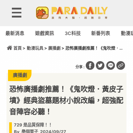
最新消息
遊戲資訊
3C科技
新番列表
動漫
首頁 >
動漫玩具
>
廣播劇
> 恐怖廣播劇推薦！《鬼吹燈．黃
皮子墳》經典盜墓題材小說改編，超強配音陣容必
聽！
分享 :
廣播劇
恐怖廣播劇推薦！《鬼吹燈．黃皮子
墳》經典盜墓題材小說改編，超強配
音陣容必聽！
729 是品質保障！！
By
舉個栗子
2024/09/27