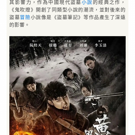
其影響力，作為中國現代盜墓
小說
的經典之作，
《鬼吹燈》開創了同類型小說的潮流，並對後來的
盜墓
冒險
小說像是《盜墓筆記》等作品產生了深遠
的影響。