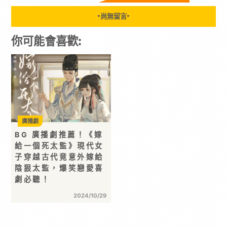
尚無留言
▼
▼
你可能會喜歡:
廣播劇
BG 廣播劇推薦！《嫁
給一個死太監》現代女
子穿越古代竟意外嫁給
陰狠太監，爆笑戀愛喜
劇必聽！
2024/10/29