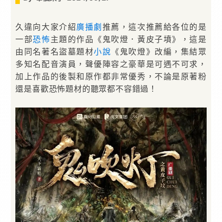
久違向大家介紹
廣播劇
推薦，這次推薦給各位的是
一部
恐怖
主題的作品《鬼吹燈．黃皮子墳》，這是
由同名著名盜墓題材
小說
《鬼吹燈》改編，集結眾
多知名配音演員，聲優陣容之豪華是可遇不可求，
加上作品的後製和原作都非常優秀，不論是原著粉
還是喜歡恐怖題材的聽眾都不容錯過！