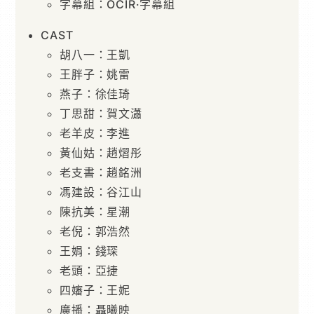
字幕組：OCIR·字幕組
CAST
胡八一：王凱
王胖子：姚雷
燕子：徐佳琦
丁思甜：賀文瀟
老羊皮：李進
黃仙姑：趙熠彤
老支書：趙銘洲
馮建設：谷江山
陳抗美：星潮
老倪：郭浩然
王娟：錢琛
老頭：亞捷
四嬸子：王妮
廣播：聶曦映