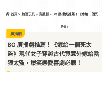
首頁 >
動漫玩具
>
廣播劇
> BG 廣播劇推薦！《嫁給一個死太
監》現代女子穿越古代竟意外嫁給陰狠太監，爆笑戀
愛喜劇必聽！
分享 :
廣播劇
BG 廣播劇推薦！《嫁給一個死太
監》現代女子穿越古代竟意外嫁給陰
狠太監，爆笑戀愛喜劇必聽！
女主角超可愛真ㄉ快笑死
By
舉個栗子
2024/10/29
這週
廣播劇
推薦向大家介紹一部 BG 廣播劇作品
《嫁給一個死太監》，這部
戀愛
喜劇
由同名古代愛