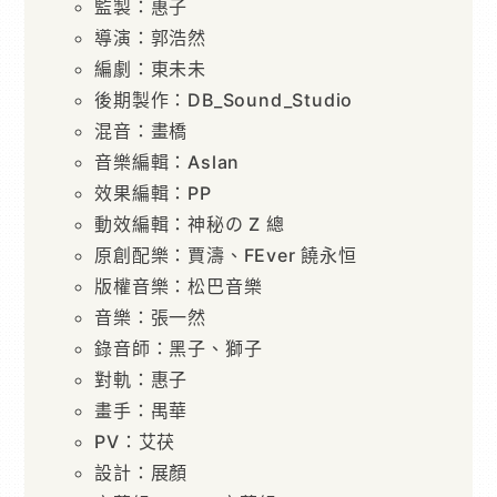
監製：惠子
導演：郭浩然
編劇：東未未
後期製作：DB_Sound_Studio
混音：畫橋
音樂編輯：Aslan
效果編輯：PP
動效編輯：神秘の Z 總
原創配樂：賈濤、FEver 饒永恒
版權音樂：松巴音樂
音樂：張一然
錄音師：黑子、獅子
對軌：惠子
畫手：禺華
PV：艾茯
設計：展顏