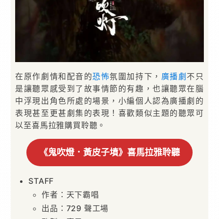
在原作劇情和配音的
恐怖
氛圍加持下，
廣播劇
不只
是讓聽眾感受到了故事情節的有趣，也讓聽眾在腦
中浮現出角色所處的場景，小編個人認為廣播劇的
表現甚至更甚劇集的表現！喜歡類似主題的聽眾可
以至喜馬拉雅購買聆聽。
《鬼吹燈．黃皮子墳》喜馬拉雅聆聽
STAFF
作者：天下霸唱
出品：729 聲工場