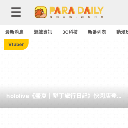
動
漫
最新消息
遊戲資訊
3C科技
新番列表
動漫
玩
Vtuber
具
-
Paradaily
hololive《盛夏｜墾丁旅行日記》快閃店登
-
場！夏日風情限定周邊首度公開
遊