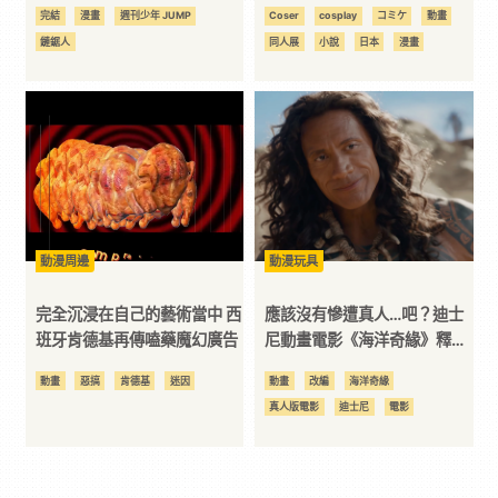
完結
漫畫
週刊少年 JUMP
Coser
cosplay
コミケ
動畫
鏈鋸人
同人展
小說
日本
漫畫
動漫周邊
動漫玩具
完全沉浸在自己的藝術當中 西
應該沒有慘遭真人…吧？迪士
班牙肯德基再傳嗑藥魔幻廣告
尼動畫電影《海洋奇緣》釋出
全新預告，一頭波浪捲髮的巨
動畫
惡搞
肯德基
迷因
動畫
改編
海洋奇緣
石強森登場
真人版電影
迪士尼
電影