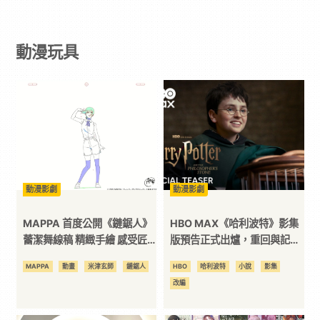
戲
動漫玩具
｜
動
漫
二
動漫影劇
動漫影劇
次
MAPPA 首度公開《鏈鋸人》
HBO MAX《哈利波特》影集
蕾潔舞線稿 精緻手繪 感受匠
版預告正式出爐，重回與記憶
人用心
中截然不同的霍格華茲
元
MAPPA
動畫
米津玄師
鏈鋸人
HBO
哈利波特
小說
影集
改編
｜