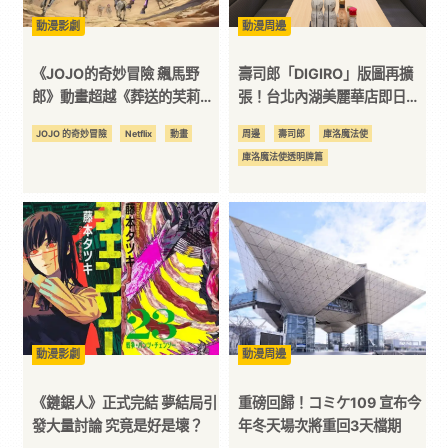
動漫影劇
動漫周邊
平
《JOJO的奇妙冒險 飆馬野
壽司郎「DIGIRO」版圖再擴
台
郎》動畫超越《葬送的芙莉
張！台北內湖美麗華店即日起
蓮》登頂 MAL 評分第一
改裝開幕 逛盤體驗數位化，提
JOJO 的奇妙冒險
Netflix
動畫
周邊
壽司郎
庫洛魔法使
供大直商圈親子家庭新選擇
庫洛魔法使透明牌篇
動漫影劇
動漫周邊
《鏈鋸人》正式完結 夢結局引
重磅回歸！コミケ109 宣布今
發大量討論 究竟是好是壞？
年冬天場次將重回3天檔期