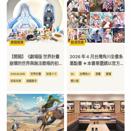
3C
科
技
專題報導
動漫周邊
【開箱】《劇場版 世界計畫
2026 年 4 月台灣角川全書系
全
崩壞的世界與無法歌唱的初音
重點書 ★本書單還請以官方實
未來》x 萌番 MoreFun，找
際更新品項為主★
VOCALOID
世界計畫
初音ミク
GL
台灣角川
漫畫
童書
方
回最初歌唱的勇氣！
初音未來
虛擬歌手
輕小說
位
資
訊