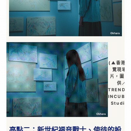
(▲香港站
覽現場
片，圖片
供／
TRENDI
INCUBA
Studio
亮點二：新世紀福音戰士、使徒的設