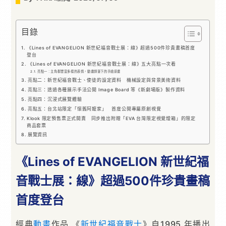
目錄
《Lines of EVANGELION 新世紀福音戰士展：線》超過500件珍貴畫稿首度
登台
《Lines of EVANGELION 新世紀福音戰士展：線》五大亮點一次看
亮點一：主角群豐富多樣的表情，動畫師筆下的手繪原畫
亮點二：新世紀福音戰士、使徒的設定資料 機械設定與背景美術資料
亮點三：透過各種展示手法公開 Image Board 等《新劇場版》製作資料
亮點四：沉浸式展覽體驗
亮點五：台北站限定「懷舊阿嬤家」 首度公開專屬原創視覺
Klook 限定預售票正式開賣 同步推出附贈「EVA 台灣限定視覺燈箱」的限定
商品套票
展覽資訊
《Lines of EVANGELION 新世紀福
音戰士展：線》超過500件珍貴畫稿
首度登台
經典
動畫
作品 《
新世紀福音戰士
》自1995 年播出