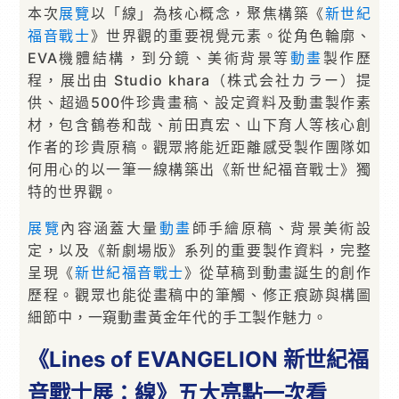
本次
展覽
以「線」為核心概念，聚焦構築《
新世紀
福音戰士
》世界觀的重要視覺元素。從角色輪廓、
EVA機體結構，到分鏡、美術背景等
動畫
製作歷
程，展出由 Studio khara（株式会社カラー）提
供、超過500件珍貴畫稿、設定資料及動畫製作素
材，包含鶴卷和哉、前田真宏、山下育人等核心創
作者的珍貴原稿。觀眾將能近距離感受製作團隊如
何用心的以一筆一線構築出《新世紀福音戰士》獨
特的世界觀。
展覽
內容涵蓋大量
動畫
師手繪原稿、背景美術設
定，以及《新劇場版》系列的重要製作資料，完整
呈現《
新世紀福音戰士
》從草稿到動畫誕生的創作
歷程。觀眾也能從畫稿中的筆觸、修正痕跡與構圖
細節中，一窺動畫黃金年代的手工製作魅力。
《Lines of EVANGELION 新世紀福
音戰士展：線》五大亮點一次看