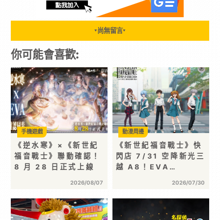
尚無留言
▼
▼
你可能會喜歡:
手機遊戲
動漫周邊
《逆水寒》×《新世紀
《新世紀福音戰士》快
福音戰士》聯動確認！
閃店 7/31 空降新光三
8 月 28 日正式上線
越 A8！EVA…
2026/08/07
2026/07/30