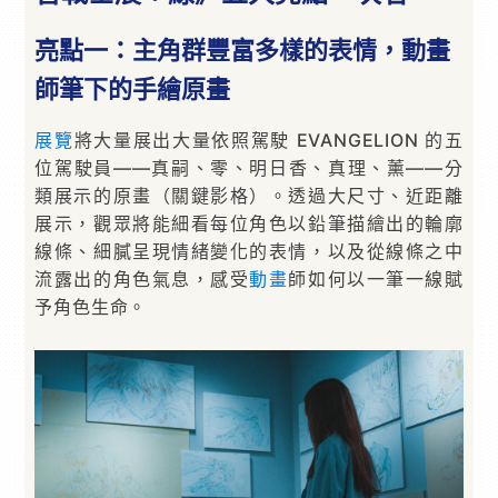
亮點一：主角群豐富多樣的表情，動畫
師筆下的手繪原畫
展覽
將大量展出大量依照駕駛 EVANGELION 的五
位駕駛員——真嗣、零、明日香、真理、薰——分
類展示的原畫（關鍵影格）。透過大尺寸、近距離
展示，觀眾將能細看每位角色以鉛筆描繪出的輪廓
線條、細膩呈現情緒變化的表情，以及從線條之中
流露出的角色氣息，感受
動畫
師如何以一筆一線賦
予角色生命。