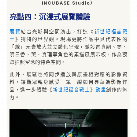
INCUBASE Studio）
亮點四：沉浸式展覽體驗
展覽
結合光影與空間演出，打造《
新世紀福音戰
士
》獨特的世界觀。現場更將作品中具代表性的
「線」元素放大並立體化呈現，並設置真嗣、零、
明日香、薰、真理等角色的素描風展示板，作為觀
眾拍照留念的特色空間。
此外，展區也將同步播放與原畫相對應的影像資
料，讓觀眾親身感受一筆一線如何昇華為影像作
品，進一步體驗《
新世紀福音戰士
》
動畫
創作的魅
力。