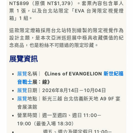
NT$899（原價 NT$1,379）。套票內容包含單人
票 1 張，以及台北站限定「EVA 台灣限定視覺燈
箱」1 組。
這款限定燈箱採用台北站特別繪製的限定視覺作為
設計主題，是本次亞洲巡迴展中極具收藏價值的紀
念商品，也是粉絲不可錯過的限定珍藏。
展覽資訊
展覽
名稱｜
《Lines of EVANGELION
新世紀福
音戰士
展：線》
展覽
日期｜2026年8月14日－10月04日
展覽
地點｜新光三越 台北信義新天地 A9 9F 宴
會展演館
營業時間｜週一至週四、週日 11:00－
19:00（最後入場 18:30）
週五、週六及國定假日 11:00－