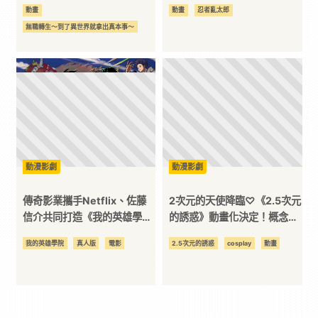
視覺公開！預計2023年開播
2023年4月開播
動畫
動畫
忍者亂太郎
無職轉生～到了異世界就拿出真本事～
動漫影劇
動漫影劇
傳奇影業攜手Netflix、佐藤
2次元的天使降臨♡《2.5次元
信介共同打造《我的英雄學
的誘惑》動畫化決定！概念視
院》真人版電影！
覺圖解禁
我的英雄學院
真人版
電影
2.5次元的誘惑
cosplay
動畫