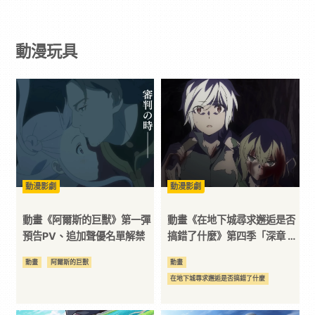
戲
動漫玩具
｜
動
漫
二
動漫影劇
動漫影劇
次
動畫《阿爾斯的巨獸》第一彈
動畫《在地下城尋求邂逅是否
預告PV、追加聲優名單解禁
搞錯了什麼》第四季「深章 災
厄篇」正式宣傳PV公開！
元
動畫
阿爾斯的巨獸
動畫
在地下城尋求邂逅是否搞錯了什麼
｜