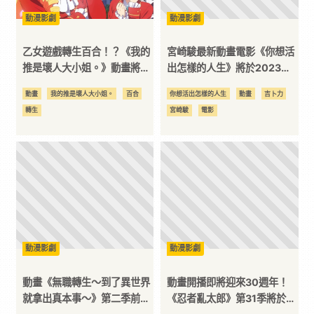
動漫影劇
動漫影劇
平
乙女遊戲轉生百合！？《我的
宮崎駿最新動畫電影《你想活
台
推是壞人大小姐。》動畫將於
出怎樣的人生》將於2023年7
2023開播
月上映！
動畫
我的推是壞人大小姐。
百合
你想活出怎樣的人生
動畫
吉卜力
轉生
宮崎駿
電影
動漫影劇
動漫影劇
動畫《無職轉生～到了異世界
動畫開播即將迎來30週年！
就拿出真本事～》第二季前導
《忍者亂太郎》第31季將於