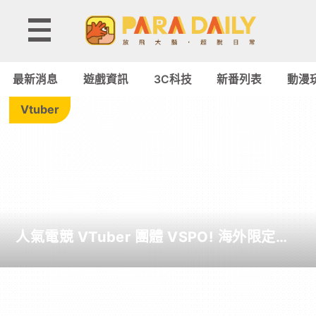
動
漫
最新消息
遊戲資訊
3C科技
新番列表
動漫
玩
Vtuber
具
-
Paradaily
人氣電競 VTuber 團體 VSPO! 海外限定聯
-
名餐廳《Sail Beyond！～駛向更遠的彼方
～》今夏登場！
遊