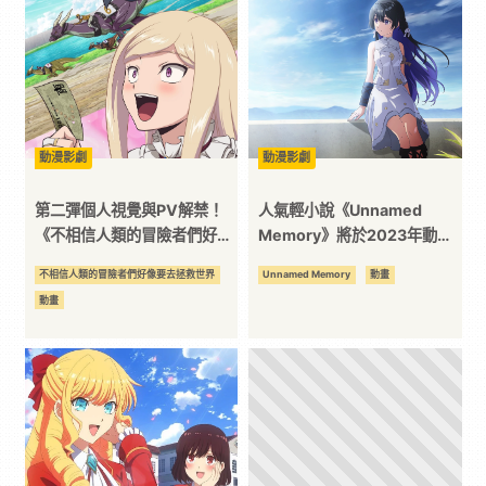
3C
科
技
動漫影劇
動漫影劇
第二彈個人視覺與PV解禁！
人氣輕小說《Unnamed
全
《不相信人類的冒險者們好像
Memory》將於2023年動畫
要去拯救世界》原貴族千金的
化！視覺圖、特報PV、聲
不相信人類的冒險者們好像要去拯救世界
Unnamed Memory
動畫
方
魔法使登場！
優、情報解禁
動畫
位
資
訊