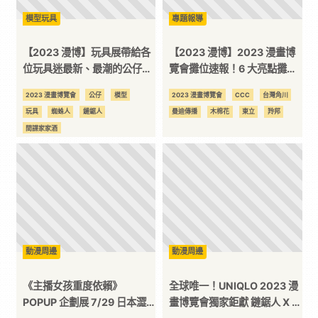
模型玩具
專題報導
全
【2023 漫博】玩具展帶給各
【2023 漫博】2023 漫畫博
方
位玩具迷最新、最潮的公仔玩
覽會攤位速報！6 大亮點攤位
具盛宴！
一次看！
2023 漫畫博覽會
公仔
模型
2023 漫畫博覽會
CCC
台灣角川
位
玩具
蜘蛛人
鏈鋸人
曼迪傳播
木棉花
東立
羚邦
間諜家家酒
資
訊
平
動漫周邊
動漫周邊
台
《主播女孩重度依賴》
全球唯一！UNIQLO 2023 漫
POPUP 企劃展 7/29 日本澀
畫博覽會獨家鉅獻 鏈鋸人 X 河