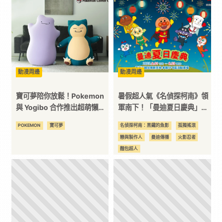
漫
二
次
動漫周邊
動漫周邊
寶可夢陪你放鬆！Pokemon
暑假超人氣《名偵探柯南》領
元
與 Yogibo 合作推出超萌懶骨
軍南下！「曼迪夏日慶典」
頭
8/1 進駐新光台南西門店！
POKEMON
寶可夢
名偵探柯南：黑鐵的魚影
孤獨搖滾
｜
戀與製作人
曼迪傳播
火影忍者
麵包超人
3C
科
技