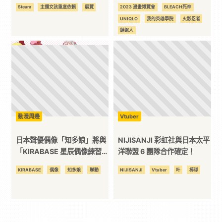
谷超絕最可愛登場！
村康輔 UTMe!
Steam
主播女孩重度依賴
展覽
2023 漫畫博覽會
BLEACH死神
UNIQLO
我的英雄學院
火影忍者
鏈鋸人
動漫周邊
Vtuber
日本聲優偶像「知多娘」將與
NIJISANJI 彩虹社與日本太平
「KIRABASE 星辰偶像練習
洋聯盟 6 團隊合作確定！
生」於台北展開共同演出！
KIRABASE
偶像
知多娘
聯動
NIJISANJI
Vtuber
叶
棒球