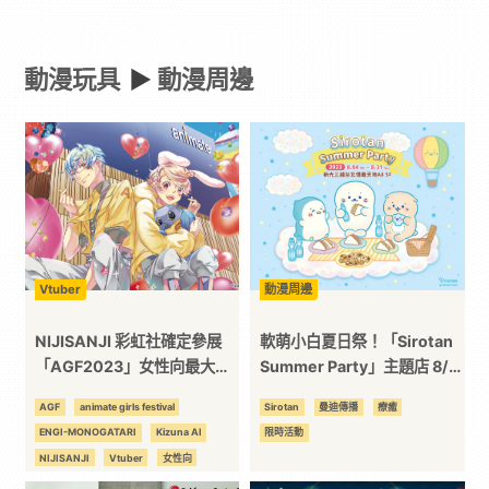
邊
動漫玩具
►
動漫周邊
-
Paradaily
-
遊
Vtuber
動漫周邊
戲
NIJISANJI 彩虹社確定參展
軟萌小白夏日祭！「Sirotan
「AGF2023」女性向最大盛
Summer Party」主題店 8/4
典！
信義 A8 登場！
｜
AGF
animate girls festival
Sirotan
曼迪傳播
療癒
ENGI-MONOGATARI
Kizuna AI
限時活動
動
NIJISANJI
Vtuber
女性向