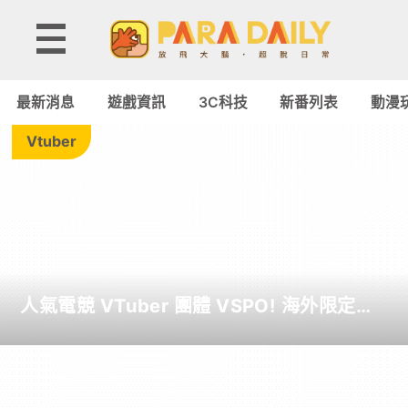
動
漫
最新消息
遊戲資訊
3C科技
新番列表
動漫
玩
Vtuber
具
►
動
人氣電競 VTuber 團體 VSPO! 海外限定聯
漫
名餐廳《Sail Beyond！～駛向更遠的彼方
～》今夏登場！
周