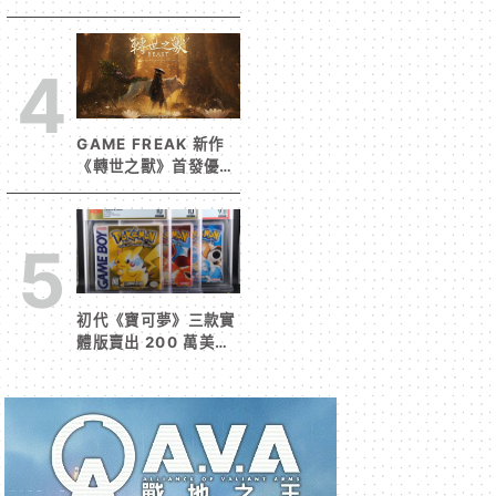
三創！造景與限定周邊
搶先看
4
GAME FREAK 新作
《轉世之獸》首發優化
翻車 官方急發聲明承諾
提供大量更新彌補
5
初代《寶可夢》三款實
體版賣出 200 萬美元
天價！ 成全球第二高
遊戲收藏交易