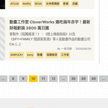
ATLUS
Netflix
SEGA
女神異聞錄
影集
改編
真人版
動畫工作室 CloverWorks 連吃兩年赤字！最新
財報虧損 3800 萬日圓
曾製作《孤獨搖滾！》、《戀上換裝娃娃》以及
《SPY×FAMILY 間諜家家酒》等人氣動畫作品的動畫公司
Clo […]
By 一枚月餅
2026/06/30
ANIPLEX+
sony
動畫
孤獨搖滾
工作室
戀上換裝娃娃
日本
間諜家家酒
...
8
9
10
11
12
...
20
30
40
...