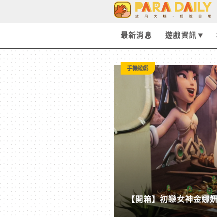
Paradaily - 遊戲｜動
最新消息
遊戲資訊
手機遊戲
【開箱】初戀女神金娜妍與
柒息地推出「國王燒烤