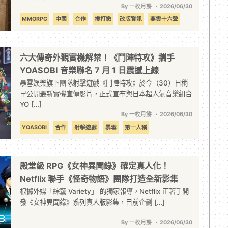
By 一枚月餅
2026/06/30
MMORPG
中國
合作
搜打撤
改版資訊
燕雲十六聲
聯動
聯名
逃離塔科夫
開放世界
六大傳奇外觀實機解禁！《鬥陣特攻》攜手
YOASOBI 音樂聯名 7 月 1 日震撼上線
暴雪娛樂旗下團隊射擊遊戲《鬥陣特攻》於今（30）日稍
早公開最新實機宣傳影片，正式宣布與日本超人氣音樂組合
YO […]
By 一枚月餅
2026/06/30
YOASOBI
合作
射擊遊戲
暴雪
第一人稱
第一人稱射擊
聯動
聯名
鬥陣特攻
殿堂級 RPG《女神異聞錄》確定真人化！
Netflix 聯手《怪奇物語》團隊打造全新影集
根據外媒「綜藝 Variety」 的獨家報導，Netflix 正著手開
發《女神異聞錄》系列真人版影集，目前企劃 […]
By 一枚月餅
2026/06/30