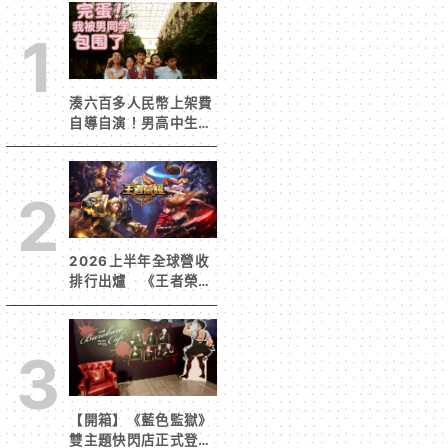
1
湊六百多人民幣上架費
自導自演！男高中生抽
象神作《完蛋！我被男
同學包圍了》突然爆紅
2
2026上半年全球營收
排行出爐 《王者榮
耀》穩居榜首《寒霜啟
示錄》緊追在後！
3
【開箱】《藍色監獄》
雙主題快閃店正式登陸