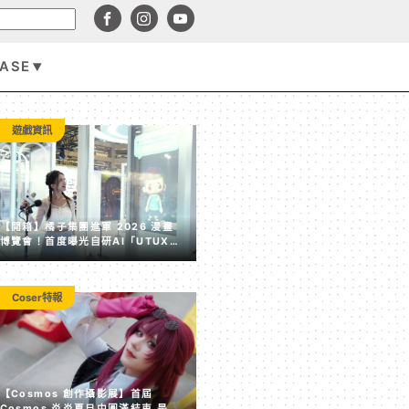
BASE
手機遊戲
遊戲資訊
【開箱】橘子集團進軍 2026 漫畫
博覽會！首度曝光自研AI「UTUX
系統」 攜手經典IP《便利商店》預
演 2027 未來互動
Coser特報
【開箱】《蛋仔派對》 × 凱岩咖啡 歡慶 4 周年聯名活動
【Cosmos 創作攝影展】首屆
Cosmos 炎炎夏日中圓滿結束 是時