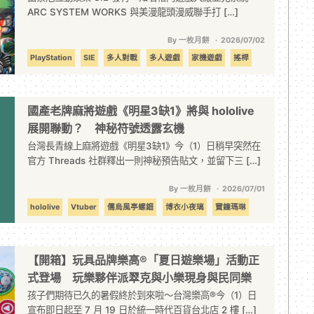
ARC SYSTEM WORKS 與美漫龍頭漫威聯手打 […]
By 一枚月餅
2026/07/02
PlayStation
SIE
多人對戰
多人遊戲
家機遊戲
搖桿
改編
格鬥
格鬥遊戲
漫威鬥魂
評測
國產老牌麻將遊戲《明星3缺1》將與 hololive
展開聯動？ 神秘符號透露玄機
台灣長青線上麻將遊戲《明星3缺1》今（1）日稍早突然在
官方 Threads 社群釋出一則神秘預告貼文，並留下三 […]
By 一枚月餅
2026/07/01
hololive
Vtuber
儒烏風亭螺鈿
博衣小夜璃
寶鐘瑪琳
明星3缺1
聯動
聯名
虛擬偶像
鈊象電子
麻將
【開箱】玩具品牌樂高®「夏日遊樂場」活動正
式登場 玩樂夥伴派翠克與小樂現身與民同樂
孩子們期待已久的暑假終於到來啦～台灣樂高®今（1）日
宣布即日起至 7 月 19 日於統一時代百貨台北店 2 樓 […]