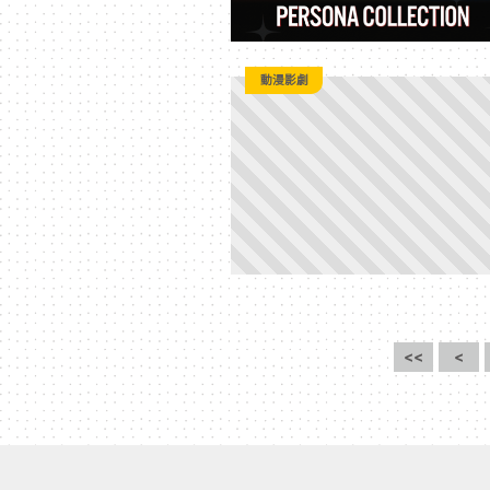
動漫影劇
<<
<