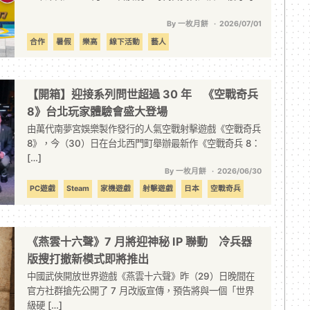
By 一枚月餅
2026/07/01
合作
暑假
樂高
線下活動
藝人
【開箱】迎接系列問世超過 30 年 《空戰奇兵
8》台北玩家體驗會盛大登場
由萬代南夢宮娛樂製作發行的人氣空戰射擊遊戲《空戰奇兵
8》，今（30）日在台北西門町舉辦最新作《空戰奇兵 8：
[…]
By 一枚月餅
2026/06/30
PC遊戲
Steam
家機遊戲
射擊遊戲
日本
空戰奇兵
空戰遊戲
線下活動
萬代南夢宮娛樂
開箱
《燕雲十六聲》7 月將迎神秘 IP 聯動 冷兵器
版搜打撤新模式即將推出
中國武俠開放世界遊戲《燕雲十六聲》昨（29）日晚間在
官方社群搶先公開了 7 月改版宣傳，預告將與一個「世界
級硬 […]