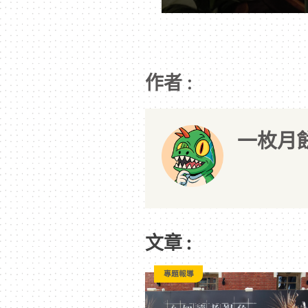
作者 :
一枚月
文章 :
專題報導