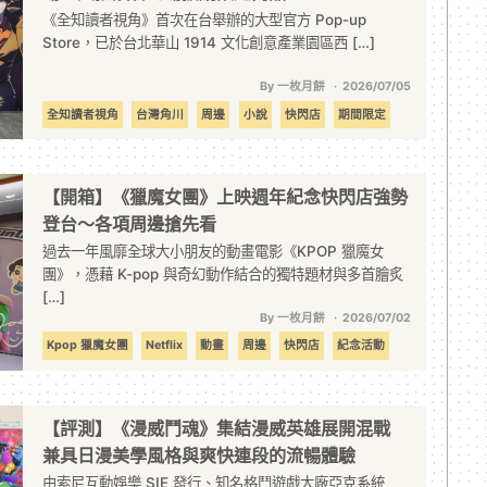
《全知讀者視角》首次在台舉辦的大型官方 Pop-up
Store，已於台北華山 1914 文化創意產業園區西 […]
By 一枚月餅
2026/07/05
全知讀者視角
台灣角川
周邊
小說
快閃店
期間限定
漫畫
【開箱】《獵魔女團》上映週年紀念快閃店強勢
登台～各項周邊搶先看
過去一年風靡全球大小朋友的動畫電影《KPOP 獵魔女
團》，憑藉 K-pop 與奇幻動作結合的獨特題材與多首膾炙
[…]
By 一枚月餅
2026/07/02
Kpop 獵魔女團
Netflix
動畫
周邊
快閃店
紀念活動
線下活動
週年
電影
【評測】《漫威鬥魂》集結漫威英雄展開混戰
兼具日漫美學風格與爽快連段的流暢體驗
由索尼互動娛樂 SIE 發行、知名格鬥遊戲大廠亞克系統