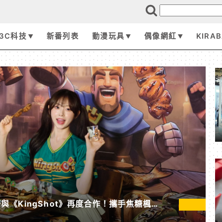
漫二次元｜3C科技全方位資訊平台
3C科技
新番列表
動漫玩具
偶像網紅
KIRA
《KingShot》再度合作！攜手焦糖楓、
節」活動