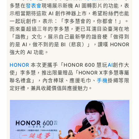
多慧在
發表會
現場展示新機 AI 圖轉影片的功能，表
示相當期待這款 AI 創作神器上市，希望粉絲們也能
一起玩創作，表示：「李多慧會的，你都會！」。
而來臺超過三年的李多慧，更已耳濡目染臺灣在地
「諧教」文化，展示自己最新學的諧音梗「做得到
的是 AI，做不到的是 BI（悲哀）」，讚嘆 HONOR
強大的 AI 功能。
HONOR
本次更攜手「HONOR 600 慧玩
AI
創作大
使」李多慧，推出限量贈品「HONOR X李多慧專屬
聯名禮盒」，內含棒球、應援毛巾、
手機
掛繩等限
定好禮，兼具收藏價值與應援魅力。