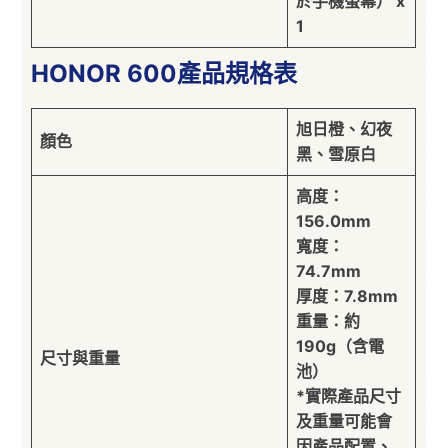
於手機螢幕） x
1
HONOR 600產品規格表
旭日橙、幻夜
顏色
黑、雪原白
高度：
156.0mm
寬度：
74.7mm
厚度：7.8mm
重量：約
190g（含電
尺寸與重量
池）
*實際產品尺寸
及重量可能會
因產品配置、