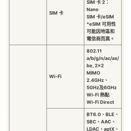
SIM 卡 2：
Nano
SIM 卡
SIM 卡/eSIM
*eSIM 可用性
可能因地區和
電信商而異。
802.11
a/b/g/n/ac/ax/
be, 2×2
MIMO
Wi-Fi
2.4GHz、
5GHz及6GHz
Wi-Fi 熱點
Wi-Fi Direct
BT6.0、BLE、
SBC、AAC、
LDAC、aptX、