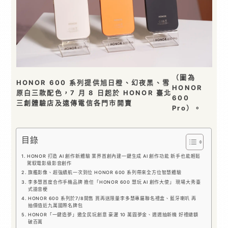
（圖為
HONOR 600 系列提供旭日橙、幻夜黑、雪
HONOR
原白三款配色，7 月 8 日起於 HONOR 臺北
600
三創體驗店及遠傳電信各門市開賣
Pro）。
目錄
HONOR 打造 AI 創作新體驗 業界首創內建一鍵生成 AI 創作功能 新手也能輕鬆
駕馭電影級影音創作
旗艦影像、超強續航一次到位 HONOR 600 系列帶來全方位智慧體驗
李多慧首度合作手機品牌 擔任「HONOR 600 慧玩 AI 創作大使」 現場大秀臺
式諧音梗
HONOR 600 系列於7/8開售 買再送限量李多慧專屬聯名禮盒、藍牙喇叭 再
抽價值近九萬國際名牌包
HONOR「一鍵造夢」邀全民玩創意 豪灑 10 萬圓夢金、週週抽新機 好禮總額
破百萬