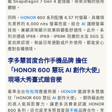
載 Snapdragon 7 Gen 4 處理器，帶來流暢的使用
體驗。
同時，
HONOR
600 系列配備 6.57 吋螢幕，具備領
先業界的 8,000 nits 螢幕亮度，結合
AI
護眼螢幕
技術，兼顧清晰顯示效果與觀看舒適性。此外，系
列亦通過 IP68、IP69、IP69K 防塵防水及 SGS 五
星抗摔認證，無論日常通勤或戶外使用，都能安心
應對各種情境。
李多慧首度合作手機品牌 擔任
「HONOR 600 慧玩 AI 創作大使」
現場大秀臺式諧音梗
看準全台
啦啦隊
應援熱潮，
HONOR
邀請李多慧擔
任「HONOR 600 慧玩
AI
創作大使」，期待藉由她
的高人氣與影響力，讓更多消費者認識 HONOR
600 系列。這也是李多慧首度與
手機
品牌合作，李