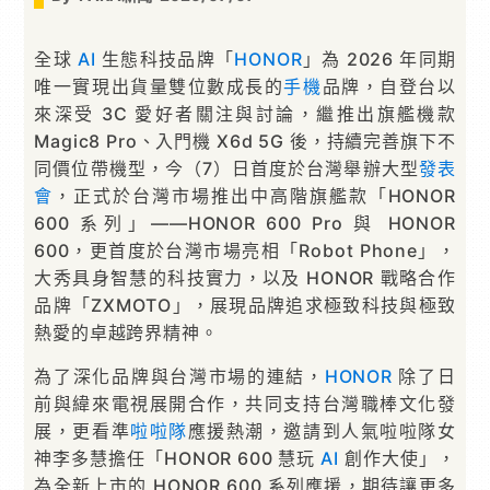
全球
AI
生態科技品牌「
HONOR
」為 2026 年同期
唯一實現出貨量雙位數成長的
手機
品牌，自登台以
來深受 3C 愛好者關注與討論，繼推出旗艦機款
Magic8 Pro、入門機 X6d 5G 後，持續完善旗下不
同價位帶機型，今（7）日首度於台灣舉辦大型
發表
會
，正式於台灣市場推出中高階旗艦款「HONOR
600 系列」——HONOR 600 Pro 與 HONOR
600，更首度於台灣市場亮相「Robot Phone」，
大秀具身智慧的科技實力，以及 HONOR 戰略合作
品牌「ZXMOTO」，展現品牌追求極致科技與極致
熱愛的卓越跨界精神。
為了深化品牌與台灣市場的連結，
HONOR
除了日
前與緯來電視展開合作，共同支持台灣職棒文化發
展，更看準
啦啦隊
應援熱潮，邀請到人氣啦啦隊女
神李多慧擔任「HONOR 600 慧玩
AI
創作大使」，
為全新上市的 HONOR 600 系列應援，期待讓更多