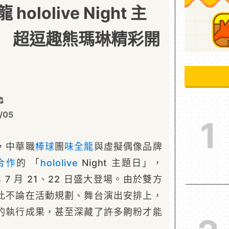
ololive Night 主
 超逗趣熊瑪琳精彩開

/05
1
，中華職
棒球
團
味全龍
與虛擬偶像品牌
合作
的 「
hololive
Night 主題日」，
 與 7 月 21、22 日盛大登場。由於雙方
此不論在活動規劃、舞台演出安排上，
的執行成果，甚至深藏了許多齁粉才能