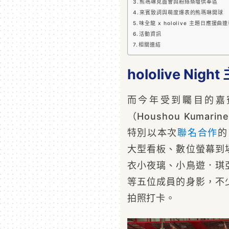
熊瑪琳見面會與粉絲祭壇供奉區
來賓致詞與萌度爆表的熊瑪琳開球
味全龍 x hololive 主題日應援曲
活動資訊
相關連結
hololive Ni
而今年受到矚目的嘉
（Houshou Kum
特別以本次
聯名
合作
大型看板、數位螢幕到
衣小夜璃、小鳥遊．琪
等五位成員的身影，不
拍照打卡。