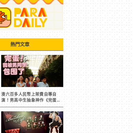
熱門文章
湊六百多人民幣上架費自導自
演！男高中生抽象神作《完蛋！
我被男同學包圍了》突然爆紅