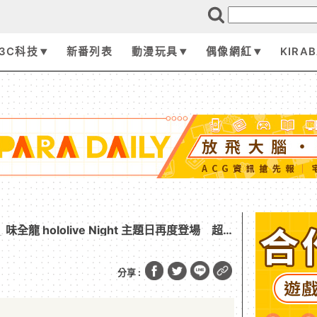
3C科技
新番列表
動漫玩具
偶像網紅
KIRA
味全龍 hololive Night 主題日再度登場 超
球不能錯過！
分享 :