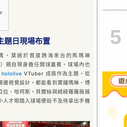
連發
5
ght 主題日現場布置
賓，莫過於首度跨海來台的熊瑪琳
arine）親自現身擔任開球嘉賓。球場內也
的
hololive
VTuber 成員作為主題，從
場邊視覺設計，都能看到寶鐘瑪琳、博
亞拉、哈珂斯・貝爾絲與綺綺羅羅薇薇
少人才剛踏入球場便迫不及待拿出手機