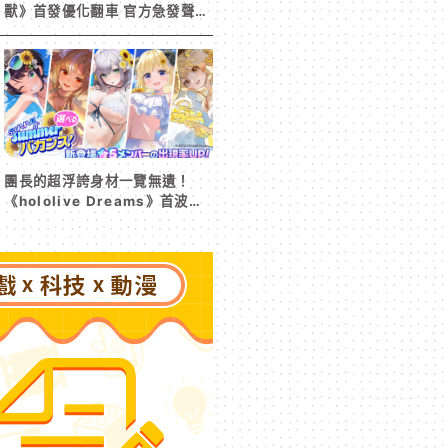
獸》首發優化翻車 官方急發聲明
承諾提供大量更新彌補
團長的超浮誇身材一覽無遺！
《hololive Dreams》首波夏
日活動今日開跑 白銀諾艾爾等
5 位人氣成員泳裝卡池同步解鎖