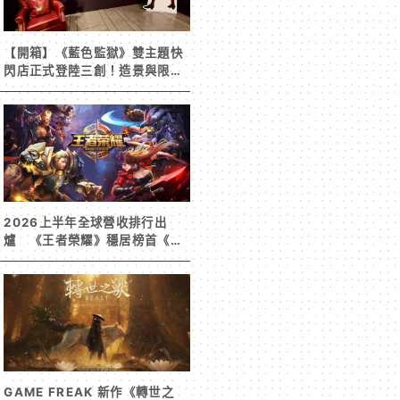
【開箱】《藍色監獄》雙主題快
閃店正式登陸三創！造景與限定
周邊搶先看
2026上半年全球營收排行出
爐 《王者榮耀》穩居榜首《寒
霜啟示錄》緊追在後！
GAME FREAK 新作《轉世之