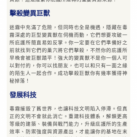
擊殺變異巨獸
迷霧中充滿了危險，但同時也全是機遇，隱藏在毒
霧深處的巨型變異獸在伺機而動，它們想要攻破一
所庇護所簡直易如反掌。你一定要在它們準備好之
前就找到它們的巢穴將它們擊殺，不然你的庇護所
早晚會被巨獸踏平！強大的變異獸不是你一個人可
以對付的，你可以找朋友，也可以和只有一面之緣
的陌生人一起合作。成功擊殺巨獸你有幾率獲得神
秘掉落！
發展科技
毒霧摧毀了舊世界，也讓科技文明陷入停滯。但真
正的文明不會就此消亡。重建科技體系，解鎖更高
等級的建築、裝備與戰鬥能力，升級庇護所的生產
效率、防禦強度與資源產出，才能讓你的基地在末