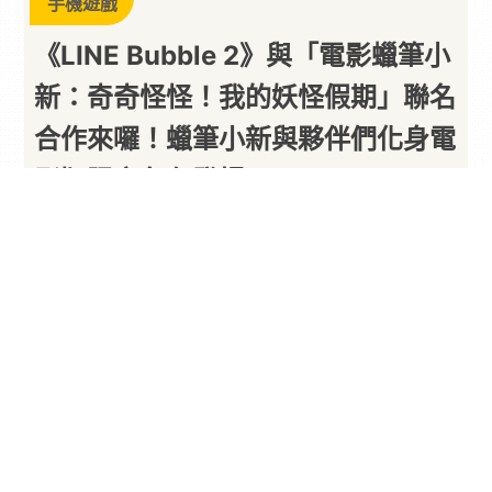
手機遊戲
《LINE Bubble 2》與「電影蠟筆小
新：奇奇怪怪！我的妖怪假期」聯名
合作來囉！蠟筆小新與夥伴們化身電
影版限定角色登場！
以下內容由廠商提供
By
PARA新聞
2026/08/10
LY Corporation 旗下消除泡泡益智手遊《
LINE
Bubble 2》，今（10）日起推出與
動畫
「電影
蠟筆
小新
：奇奇怪怪！我的妖怪假期」合作活動囉！本
次合作活動中，包含「不理屁屁天狗妖怪」、「閃
亮亮姑娘妖怪與棉花糖妖怪」、「小氣老太婆妖
怪」、「超臭襪子怪妖怪」、「野狐與豆太」等在
內的角色們將在遊戲內期間限定登場！玩家可以透