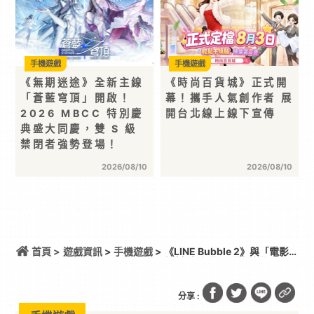
手機遊戲
手機遊戲
《無期迷途》全新主線
《時尚百貨城》正式開
「蒼藍穹頂」開啟！
幕！攜手人氣創作者 展
2026 MBCC 特別慶
開台北線上線下宣傳
典盛大同慶，雙 S 級
禁閉者強勢登場！
2026/08/10
2026/08/10
首頁 >
遊戲資訊
>
手機遊戲
> 《LINE Bubble 2》與「電影
蠟筆小新：奇奇怪怪！我的妖怪假期」聯名合作來
囉！蠟筆小新與夥伴們化身電影版限定角色登場！
分享 :