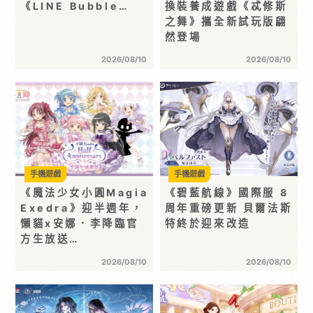
《LINE Bubble…
換裝養成遊戲《忒修斯
之舞》攜全新試玩版翩
然登場
2026/08/10
2026/08/10
手機遊戲
手機遊戲
《魔法少女小圓Magia
《碧藍航線》國際服 8
Exedra》迎半週年，
周年重磅更新 貝爾法斯
懶貓x安娜．李降臨官
特終於迎來改造
方生放送…
2026/08/10
2026/08/10