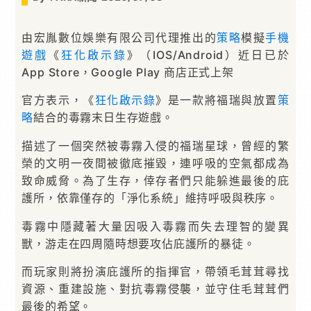
由宏胤數位娛樂有限公司代理推出的
策略
模擬
手機
遊戲
《
狂化啟示錄
》（IOS/Android）近日已於
App Store，Google Play 商店正式上架
官方表示，《
狂化啟示錄
》是一款將福瑞與放置
策
略
結合的毒霧末日生存遊戲。
描述了一個突然被毒霧入侵的福瑞星球，曾經的繁
榮的文明一夜間被徹底摧毀，連呼吸的空氣都成為
致命威脅。為了生存，倖存者們只能躲進最後的庇
護所，依靠僅存的「淨化系統」維持呼吸與秩序。
毒霧中隱藏著大量因吸入毒霧而失去理智的變異
獸，游走在四周隨時想要攻佔庇護所的暴徒。
而玩家則將扮演庇護所的指揮官，帶領毛茸茸尋找
資源、重建設施、對抗毒霧侵襲，並守住毛茸茸們
最後的希望。