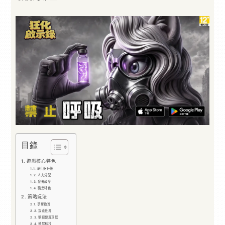
目錄
遊戲核心特色
淨化器升級
人力分配
發佈政令
職業特色
策略玩法
爭奪物資
探索世界
擊殺變異巨獸
發展科技