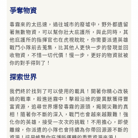
爭奪物資
毒霧來的太迅速，過往城市的廢墟中，野外都遺留
著無數物資，可以幫你壯大庇護所，與此同時，其
他庇護所的指揮官也在虎視眈眈，你需要派遣英雄
戰鬥小隊前去蒐集，比其他人更快一步的發現並回
收物資，不惜一切代價！慢一步，更好的物資就被
你的對手得到了！
探索世界
我們終於找到了可以使用的載具！開著你精心改裝
過的戰車，殺進迷霧中！擊殺沿途的變異獸獲得豐
富資源，追尋世界爆發毒霧的源頭，揭開災難的真
相！隨著你不斷的深入，戰鬥也會越來越艱難！強
化你的英雄，接受一次次的挑戰！不用擔心，即使
離線，你派遣的小隊也會持續為你帶回源源不斷的
資源！這是維繫你庇護所運轉的重要資源來源！