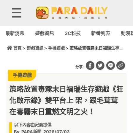
最新消息
遊戲資訊
3C科技
新番列表
動漫
首頁 >
遊戲資訊
>
手機遊戲
> 策略放置毒霧末日福瑞生存遊
戲《狂化啟示錄》雙平台上 架，跟毛茸茸在毒霧末日
重燃文明之火！
分享 :
手機遊戲
策略放置毒霧末日福瑞生存遊戲《狂
化啟示錄》雙平台上 架，跟毛茸茸
在毒霧末日重燃文明之火！
以下內容由尺商提供
By
PARA新聞
2026/07/03