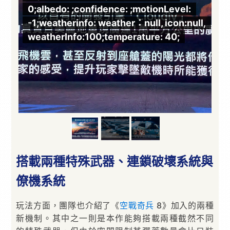
0;albedo: ;confidence: ;motionLevel:
0
ll,
-1;weatherinfo: weather：null, icon:null,
-
weatherInfo:100;temperature: 40;
w
搭載兩種特殊武器、連鎖破壞系統與
僚機系統
玩法方面，團隊也介紹了《
空戰奇兵
8》加入的兩種
新機制。其中之一則是本作能夠搭載兩種截然不同