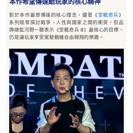
本作希望傳達給玩家的核心精神
對於本作最想傳達的核心理念，儘管《
空戰奇兵
》
系列經常探討戰爭、人性與國家之間的衝突，但品
牌總監河野一聰表示《空戰奇兵 8》最核心的目標，
仍是讓玩家享受駕駛戰機自由翱翔的樂趣。