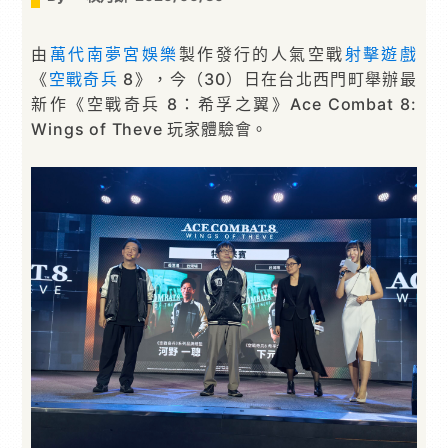
由
萬代南夢宮娛樂
製作發行的人氣空戰
射擊遊戲
《
空戰奇兵
8》，今（30）日在台北西門町舉辦最
新作《空戰奇兵 8：希孚之翼》Ace Combat 8:
Wings of Theve 玩家體驗會。