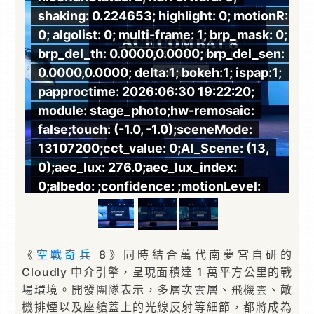
onR:
shaking: 0.224653; highlight: 0; motionR:
s
: 0;
0; algolist: 0; multi-frame: 1; brp_mask: 0;
0
en:
brp_del_th: 0.0000,0.0000; brp_del_sen:
b
:1;
0.0000,0.0000; delta:1; bokeh:1; ispap:1;
0
papproctime: 2026:06:30 19:22:20;
p
module: stage_photo;hw-remosaic:
m
false;touch: (-1.0, -1.0);sceneMode:
f
,
13107200;cct_value: 0;AI_Scene: (13,
1
0);aec_lux: 276.0;aec_lux_index:
0
0;albedo: ;confidence: ;motionLevel:
0
l,
-1;weatherinfo: weather：null, icon:null,
-
weatherInfo:100;temperature: 36;
w
《
空戰奇兵
8》同時結合萬代南夢宮自研的
Cloudly 中介引擎，呈現面積達 1 萬平方公里的戰
場環境。開發團隊表示，多層次雲層、飛機雲、敵
機排煙以及座艙蓋上的光線反射等細節，都將成為