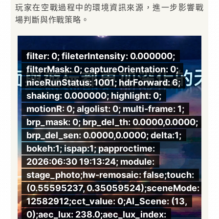
玩家在空戰過程中的環境資訊來源，進一步影響戰
場判斷與作戰策略。
filter: 0; fileterIntensity: 0.000000;
f
filterMask: 0; captureOrientation: 0;
f
niceRunStatus: 1001; hdrForward: 6;
n
shaking: 0.000000; highlight: 0;
s
motionR: 0; algolist: 0; multi-frame: 1;
m
00;
brp_mask: 0; brp_del_th: 0.0000,0.0000;
b
brp_del_sen: 0.0000,0.0000; delta:1;
b
bokeh:1; ispap:1; papproctime:
b
2026:06:30 19:13:24; module:
2
h:
stage_photo;hw-remosaic: false;touch:
s
de:
(0.55595237, 0.35059524);sceneMode:
(
,
12582912;cct_value: 0;AI_Scene: (13,
1
0);aec_lux: 238.0;aec_lux_index:
0