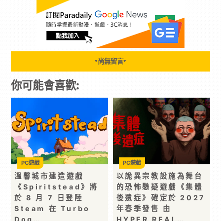
尚無留言
▼
▼
你可能會喜歡:
PC遊戲
PC遊戲
溫馨城市建造遊戲
以詭異宗教設施為舞台
《Spiritstead》將
的恐怖懸疑遊戲《集體
於 8 月 7 日登陸
後遺症》確定於 2027
Steam 在 Turbo
年春季發售 由
Dog…
HYPER REAL…