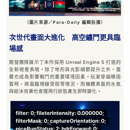
（圖片來源／Para-Daily 編輯拍攝）
次世代畫面大進化 高空纏鬥更具臨
場感
開發團隊展示了本作採用 Unreal Engine 5 打造的
全新視覺表現。除了地形與光影細節提升之外，雲
層也成為影響戰鬥的重要環境因素。玩家穿越積雨
雲時，將面臨視線受阻等情況，而機體表面的水氣
與結冰效果也會隨飛行狀態產生即時變化。
filter: 0; fileterIntensity: 0.000000;
f
filterMask: 0; captureOrientation: 0;
f
niceRunStatus: 2; hdrForward: 0;
n