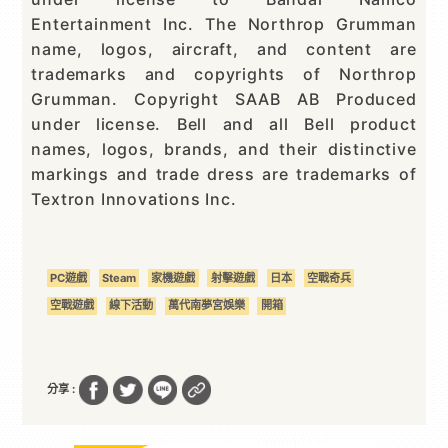
Entertainment Inc. The Northrop Grumman
name, logos, aircraft, and content are
trademarks and copyrights of Northrop
Grumman. Copyright SAAB AB Produced
under license. Bell and all Bell product
names, logos, brands, and their distinctive
markings and trade dress are trademarks of
Textron Innovations Inc.
PC遊戲
Steam
家機遊戲
射擊遊戲
日本
空戰奇兵
空戰遊戲
線下活動
萬代南夢宮娛樂
開箱
分享 :