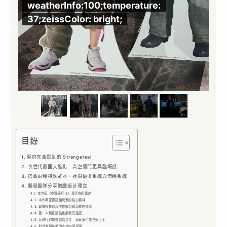
weatherInfo:100;temperature:
w
37;zeissColor: bright;
3
目錄
迎向充滿戰亂的 Strangereal
次世代畫面大進化 高空纏鬥更具臨場感
搭載兩種特殊武器、連鎖破壞系統與僚機系統
開發團隊分享遊戲設計理念
本作與《空戰奇兵 3》是否有所連結
本作希望傳達給玩家的核心精神
戰機授權過程中曾收到最新規格資料
第一人稱互動強化劇情沉浸感
以飛行射擊遊戲為定位 新玩家也能快速上手
對台灣粉絲們的支持由衷感謝