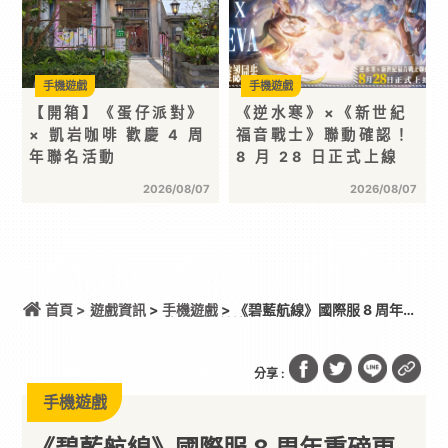
手機遊戲
手機遊戲
【開箱】《蛋仔派對》
《逆水寒》×《新世紀
× 凱岩咖啡 歡慶 4 周
福音戰士》聯動確認！
年聯名活動
8 月 28 日正式上線
2026/08/07
2026/08/07
首頁 >
遊戲資訊
>
手機遊戲
> 《碧藍航線》國際服 8 周年重
磅更新 貝爾法斯特終於迎來改造
分享 :
手機遊戲