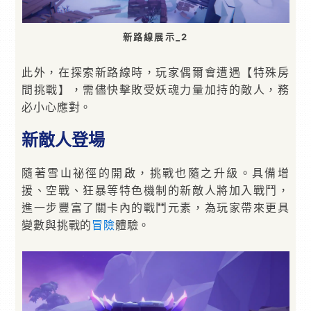
新路線展示_2
此外，在探索新路線時，玩家偶爾會遭遇【特殊房
間挑戰】，需儘快擊敗受妖魂力量加持的敵人，務
必小心應對。
新敵人登場
隨著雪山祕徑的開啟，挑戰也隨之升級。具備增
援、空戰、狂暴等特色機制的新敵人將加入戰鬥，
進一步豐富了關卡內的戰鬥元素，為玩家帶來更具
變數與挑戰的
冒險
體驗。