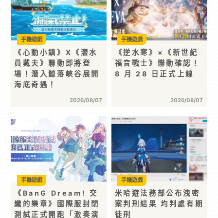
手機遊戲
手機遊戲
《心動小鎮》X《潛水
《逆水寒》×《新世紀
員戴夫》聯動即將登
福音戰士》聯動確認！
場！潛入鯨落峽谷展開
8 月 28 日正式上線
海底奇遇！
2026/08/07
2026/08/07
手機遊戲
手機遊戲
《BanG Dream! 交
米哈遊法務部公布洩密
織的樂章》國際服封閉
案判刑結果 均判處有期
測試正式開跑「激奏演
徒刑