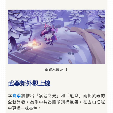
新敵人展示_3
武器新外觀上線
本
賽季
將推出「紫翎之光」和「龍息」兩把武器的
全新外觀，為手中兵器賦予別樣風姿，在雪山征程
中更添一抹亮色。