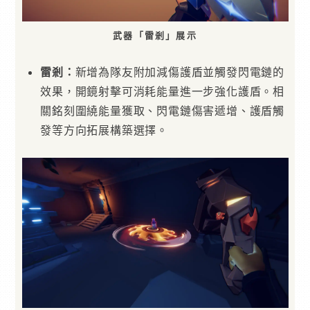
武器「雷剎」展示
雷剎：
新增為隊友附加減傷護盾並觸發閃電鏈的
效果，開鏡射擊可消耗能量進一步強化護盾。相
關銘刻圍繞能量獲取、閃電鏈傷害遞增、護盾觸
發等方向拓展構築選擇。