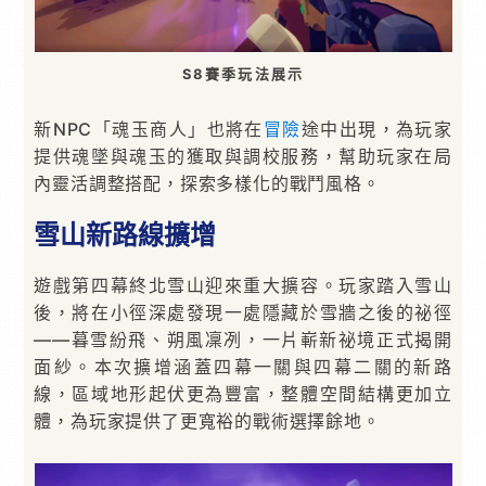
S8賽季玩法展示
新NPC「魂玉商人」也將在
冒險
途中出現，為玩家
提供魂墜與魂玉的獲取與調校服務，幫助玩家在局
內靈活調整搭配，探索多樣化的戰鬥風格。
雪山新路線擴增
遊戲第四幕終北雪山迎來重大擴容。玩家踏入雪山
後，將在小徑深處發現一處隱藏於雪牆之後的祕徑
——暮雪紛飛、朔風凜冽，一片嶄新祕境正式揭開
面紗。本次擴增涵蓋四幕一關與四幕二關的新路
線，區域地形起伏更為豐富，整體空間結構更加立
體，為玩家提供了更寬裕的戰術選擇餘地。