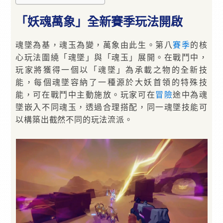
「妖魂萬象」全新賽季玩法開啟
魂墜為基，魂玉為變，萬象由此生。第八
賽季
的核
心玩法圍繞「魂墜」與「魂玉」展開。在戰鬥中，
玩家將獲得一個以「魂墜」為承載之物的全新技
能，每個魂墜容納了一種源於大妖首領的特殊技
能，可在戰鬥中主動施放。玩家可在
冒險
途中為魂
墜嵌入不同魂玉，透過合理搭配，同一魂墜技能可
以構築出截然不同的玩法流派。