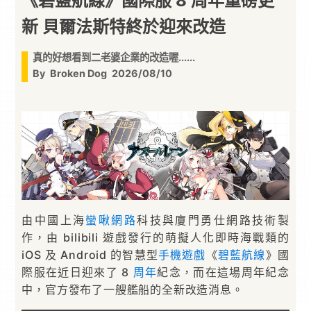
《碧藍航線》國際服 8 周年重磅更
新 貝爾法斯特終於迎來改造
真的好想看到二老婆企業的改造喔......
By
Broken Dog
2026/08/10
由中國上海
蠻啾網路
科技與廈門勇仕網路技術製
作，由 bilibili 遊戲發行的萌擬人化即時海戰類的
iOS 及 Android 的智慧型
手機遊戲
《
碧藍航線
》國
際服在近日迎來了 8
周年
紀念，而在這場周年紀念
中，官方發布了一艘艦船的全新改造消息。