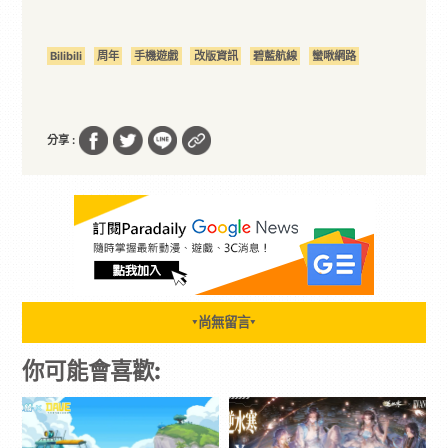
Bilibili
周年
手機遊戲
改版資訊
碧藍航線
蠻啾網路
分享 :
尚無留言
▼
▼
你可能會喜歡: