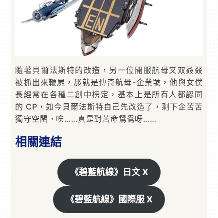
隨著貝爾法斯特的改造，另一位開服航母又双叒叕
被抓出來鞭屍，那就是傳奇航母-企業號，他與女僕
長經常在各種二創中榜定，基本上是所有人都認同
的 CP，如今貝爾法斯特自己先改造了，剩下企苦苦
獨守空閨，唉……真是對苦命鴛鴦呀……
相關連結
《碧藍航線》日文 X
《碧藍航線》國際服 X