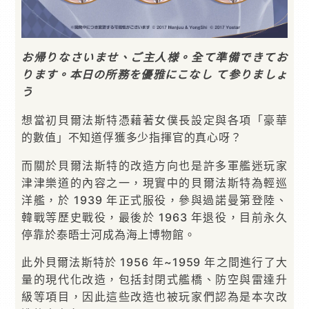
お帰りなさいませ、ご主人様。全て準備できてお
ります。本日の所務を優雅にこなし て参りましょ
う
想當初貝爾法斯特憑藉著女僕長設定與各項「豪華
的數值」不知道俘獲多少指揮官的真心呀？
而關於貝爾法斯特的改造方向也是許多軍艦迷玩家
津津樂道的內容之一，現實中的貝爾法斯特為輕巡
洋艦，於 1939 年正式服役，參與過諾曼第登陸、
韓戰等歷史戰役，最後於 1963 年退役，目前永久
停靠於泰晤士河成為海上博物館。
此外貝爾法斯特於 1956 年~1959 年之間進行了大
量的現代化改造，包括封閉式艦橋、防空與雷達升
級等項目，因此這些改造也被玩家們認為是本次改