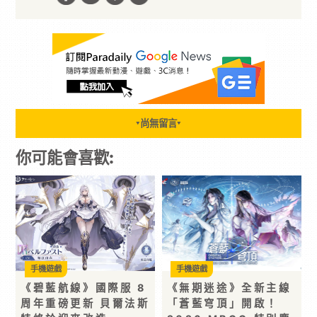
尚無留言
▼
▼
你可能會喜歡:
手機遊戲
手機遊戲
《碧藍航線》國際服 8
《無期迷途》全新主線
周年重磅更新 貝爾法斯
「蒼藍穹頂」開啟！