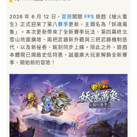
2026 年 6 月 12 日，
冒險
闖關
FPS
遊戲《槍火重
生》正式迎來了第八
賽季
更新，主題名為「妖魂萬
象」。本次更新帶來了全新賽季玩法、第四幕終北
雪山地圖擴增、兩把武器新外觀與三把武器機制迭
代，以及新祕卷、銘刻同步上線。除此之外，遊戲
本體現已開啟史低特惠，誠邀廣大玩家解鎖全新賽
季，開始新的冒險！