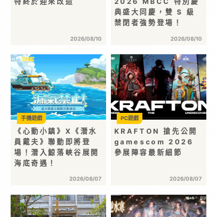
特終於迎來改造
2026 MBCC 特別慶
典盛大同慶，雙 S 級
禁閉者強勢登場！
2026/08/10
2026/08/10
手機遊戲
PC遊戲
《心動小鎮》X《潛水
KRAFTON 搶先公開
員戴夫》聯動即將登
gamescom 2026
場！潛入鯨落峽谷展開
參展陣容最新細節
海底奇遇！
2026/08/07
2026/08/07