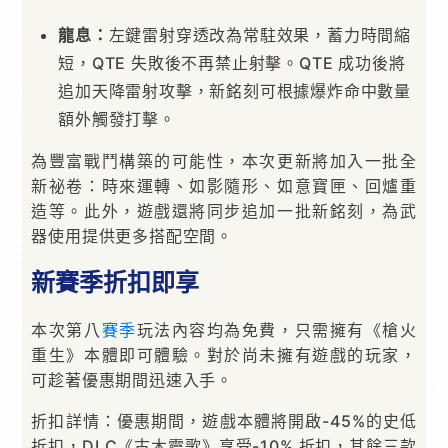
龍息：
左鍵雷射穿透改為常駐效果，蓄力時間縮
短，QTE 失敗後不再禁止射擊。QTE 成功後將
追加天降雷射攻擊，新銘刻可根據爆炸命中數量
額外觸發打擊。
為豐富戰鬥構築的可能性，本次更新將加入一批全
新祕卷：時來運轉、如影隨形、如意寶匣、回爐重
造等。此外，遊戲還將同步追加一批新銘刻，為武
器使用提供更多搭配空間。
新賽季折扣即享
本次第八
賽季
玩法內容均為免費，只需擁有《槍火
重生》本體即可體驗。對於尚未擁有遊戲的玩家，
可趁著優惠期間迅速入手。
折扣詳情：優惠期間，遊戲本體將開啟-45%的史低
折扣，DLC《古木靈歌》享受-10% 折扣，其餘三款