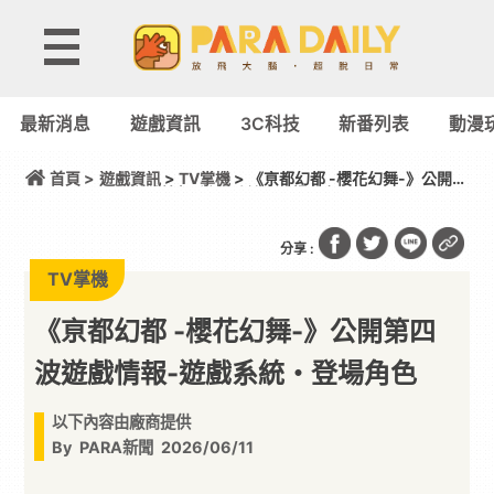
最新消息
遊戲資訊
3C科技
新番列表
動漫
首頁 >
遊戲資訊
>
TV掌機
> 《亰都幻都 -櫻花幻舞-》公開第
四波遊戲情報-遊戲系統・登場角色
分享 :
TV掌機
《亰都幻都 -櫻花幻舞-》公開第四
波遊戲情報-遊戲系統・登場角色
以下內容由廠商提供
By
PARA新聞
2026/06/11