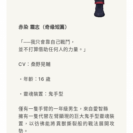
赤染 霜志（奇缘短篇）
「──我只會靠自己戰鬥，
並不打算借助任何人的力量。」
CV：桑野晃輔
・年齡：16 歲
・靈魂裝置：鬼手型
僅有一隻手臂的一年級男生，來自愛智縣
擁有一隻代替左臂顯現的巨大鬼手型靈魂裝
置，以彷彿能將異獸撕裂般的戰法展開攻
勢。