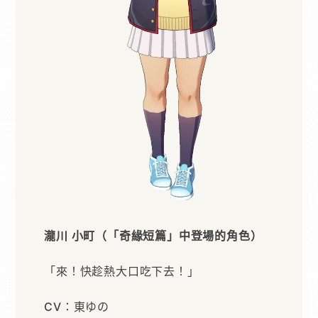
瀧川 小町（「奇緣短篇」中登場的角色）
「來！快趁熱大口吃下去！」
CV：東ゆの