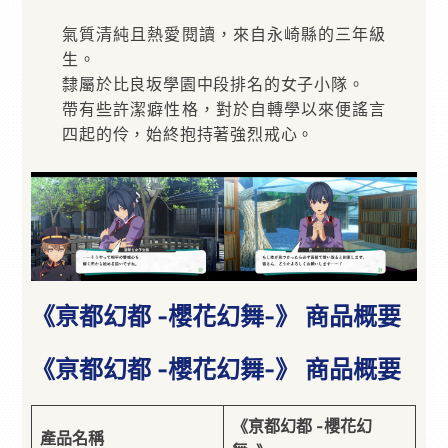
氣質清純且熱愛閱讀，來自永崎縣的三年級
生。
隸屬於比良坂學園中段排名的女子小隊。
帶有些許潔癖性格，對於自轉學以來便謠言
四起的伶，始終抱持著強烈戒心。
《亰都幻都 -櫻花幻舞-》 商品概要
《亰都幻都 -櫻花幻舞-》 商品概要
《亰都幻都 -櫻花幻
產品名稱