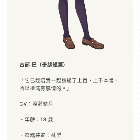
古部 巴（奇緣短篇）
「它已經陪我一起讀過了上百、上千本書，
所以還滿有感情的。」
CV：渡瀬結月
・年齡：18 歲
・靈魂裝置：杖型