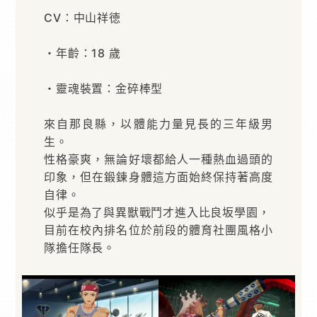
CV：中山祥徳
・年齡：18 歲
・靈魂裝置：金碎棒型
來自那良縣，以體能力量見長的三年級男
生。
性格豪爽，無論好壞都給人一種熱血過頭的
印象，但在鍛鍊身體這方面始終保持著高度
自律。
似乎是為了與異獸戰鬥才進入比良坂學園，
目前在校內排名位於前段的體育社團風格小
隊擔任隊長。