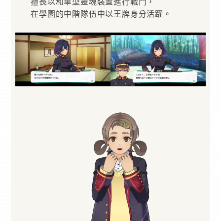
擅長以和傘型靈魂裝置進行戰鬥，
在學園的中階隊伍中以王牌身分活躍。