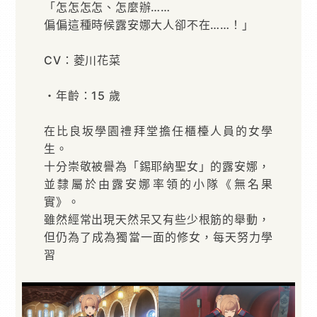
「怎怎怎怎、怎麼辦……
偏偏這種時候露安娜大人卻不在……！」
CV：菱川花菜
・年齡：15 歲
在比良坂學園禮拜堂擔任櫃檯人員的女學
生。
十分崇敬被譽為「錫耶納聖女」的露安娜，
並隸屬於由露安娜率領的小隊《無名果
實》。
雖然經常出現天然呆又有些少根筋的舉動，
但仍為了成為獨當一面的修女，每天努力學
習