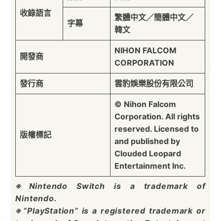
收錄語言
繁體中文／簡體中文／
字幕
韓文
NIHON FALCOM
開發商
CORPORATION
發行商
雲豹娛樂股份有限公司
© Nihon Falcom
Corporation. All rights
reserved. Licensed to
版權標記
and published by
Clouded Leopard
Entertainment Inc.
※Nintendo Switch is a trademark of
Nintendo.
※“PlayStation” is a registered trademark or