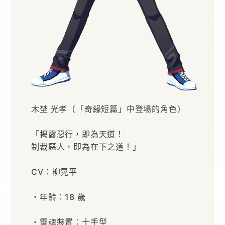
木埜 光孝（「奇緣短篇」中登場的角色）
「揭露惡行，即為天道！
制裁惡人，即為在下之道！」
CV：柳晃平
・年齡：18 歲
・靈魂裝置：十手型