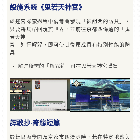
設施系統《鬼若天神宮》
於迷宮探索過程中偶爾會發現「被詛咒的防具」，
只要將其帶回現實世界，並前往亰都四條通的「鬼
若天神
宮」進行解咒，即可使其復原成具有特別性能的防
具。
解咒所需的「解咒符」可在鬼若天神宮購買
譚歌抄‧奇緣短篇
於比良坂學園及亰都市區漫步時，若在特定地點與