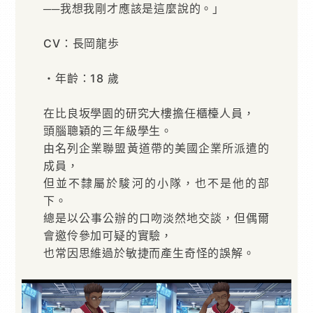
──我想我剛才應該是這麼說的。」
CV：長岡龍歩
・年齡：18 歲
在比良坂學園的研究大樓擔任櫃檯人員，
頭腦聰穎的三年級學生。
由名列企業聯盟黃道帶的美國企業所派遣的
成員，
但並不隸屬於駿河的小隊，也不是他的部
下。
總是以公事公辦的口吻淡然地交談，但偶爾
會邀伶參加可疑的實驗，
也常因思維過於敏捷而產生奇怪的誤解。