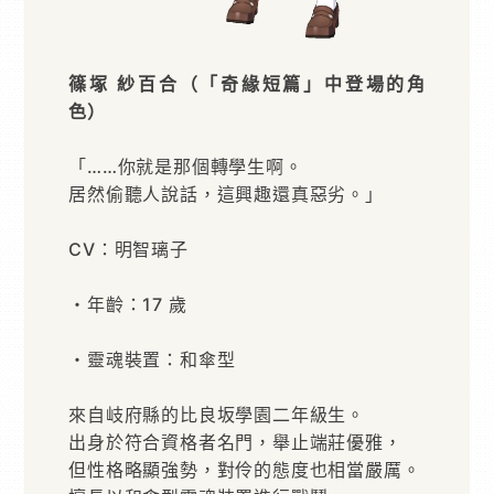
篠塚 紗百合（「奇緣短篇」中登場的角
色）
「……你就是那個轉學生啊。
居然偷聽人說話，這興趣還真惡劣。」
CV：明智璃子
・年齡：17 歲
・靈魂裝置：和傘型
來自岐府縣的比良坂學園二年級生。
出身於符合資格者名門，舉止端莊優雅，
但性格略顯強勢，對伶的態度也相當嚴厲。