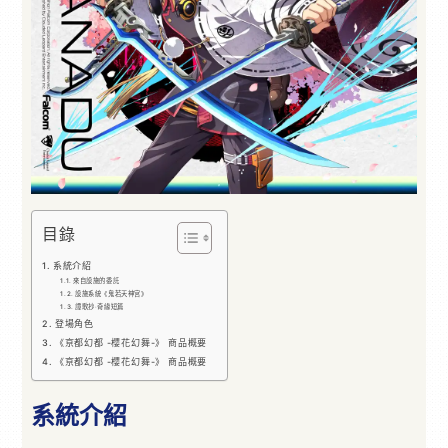
目錄
系統介紹
來自設施的委託
設施系統《鬼若天神宮》
譚歌抄‧奇緣短篇
登場角色
《亰都幻都 -櫻花幻舞-》 商品概要
《亰都幻都 -櫻花幻舞-》 商品概要
系統介紹