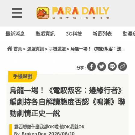
最新消息
遊戲資訊
3C科技
新番列表
動漫
首頁 >
遊戲資訊
>
手機遊戲
> 烏龍一場！《電馭叛客：邊緣
行者》編劇持各自解讀態度否認《鳴潮》聯動劇情正
史一說
分享 :
手機遊戲
烏龍一場！《電馭叛客：邊緣行者》
編劇持各自解讀態度否認《鳴潮》聯
動劇情正史一說
露西想做什麼我都OK啦 他OK我就OK
By
Broken Dog
2026/06/10