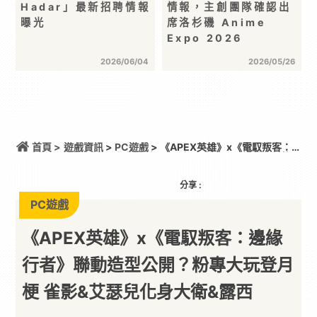
Hadar」最新招聘情報
情報，主創團隊確認出
曝光
席洛杉磯 Anime
Expo 2026
2026/06/04
2026/05/26
首頁 >
遊戲資訊
>
PC遊戲
> 《APEX英雄》x《電馭叛客：
邊緣行者》聯動造型公開？粉專大玩登月梗 雀影&艾瑟
兒化身大衛&露西
分享 :
PC遊戲
《APEX英雄》x《電馭叛客：邊緣
行者》聯動造型公開？粉專大玩登月
梗 雀影&艾瑟兒化身大衛&露西