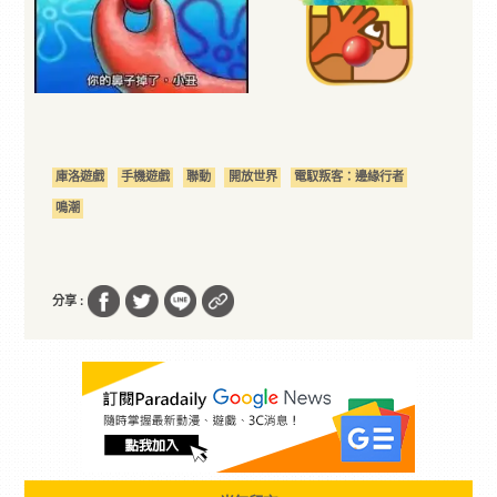
庫洛遊戲
手機遊戲
聯動
開放世界
電馭叛客：邊緣行者
鳴潮
分享 :