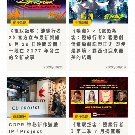
動漫影劇
手機遊戲
《電馭叛客：邊緣行者
《鳴潮》×《電馭叛
2》官方宣布最新資訊
客：邊緣行者》聯動劇
6 月 29 日晚間公開！
情獲編劇認證正史 即使
一段在 2077 年發生
是夢境，露西也迎來最
的全新故事
美的結局
2026/06/25
2026/06/09
遊戲資訊
動漫影劇
CDPR 神秘新作遊戲
《電馭叛客：邊緣行者
IP「Project
》第二季 7 月揭露新