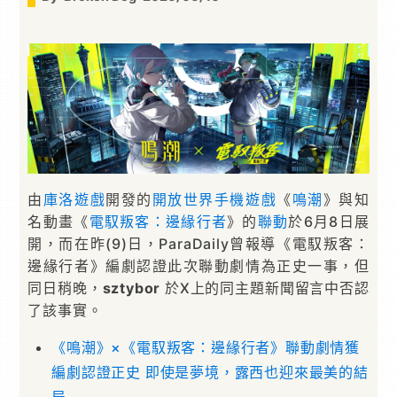
由
庫洛遊戲
開發的
開放世界
手機遊戲
《
鳴潮
》與知
名動畫《
電馭叛客：邊緣行者
》的
聯動
於6月8日展
開，而在昨(9)日，ParaDaily曾報導《電馭叛客：
邊緣行者》編劇認證此次聯動劇情為正史一事，但
同日稍晚，
sztybor
於X上的同主題新聞留言中否認
了該事實。
《鳴潮》×《電馭叛客：邊緣行者》聯動劇情獲
編劇認證正史 即使是夢境，露西也迎來最美的結