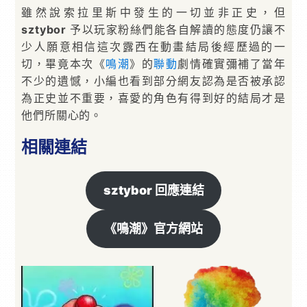
雖然說索拉里斯中發生的一切並非正史，但
sztybor
予以玩家粉絲們能各自解讀的態度仍讓不
少人願意相信這次露西在動畫結局後經歷過的一
切，畢竟本次《
鳴潮
》的
聯動
劇情確實彌補了當年
不少的遺憾，小編也看到部分網友認為是否被承認
為正史並不重要，喜愛的角色有得到好的結局才是
他們所關心的。
相關連結
sztybor
回應連結
《鳴潮》官方網站