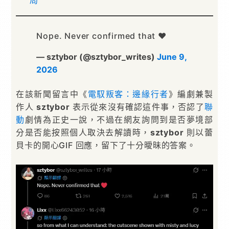
局
Nope. Never confirmed that ❤️
— sztybor (@sztybor_writes)
June 9,
2026
在該新聞留言中《
電馭叛客：邊緣行者
》編劇兼製
作人
sztybor
表示從來沒有確認這件事，否認了
聯
動
劇情為正史一說，不過在網友詢問到是否夢境部
分是否能按照個人取決去解讀時，
sztybor
則以蕾
貝卡的開心GIF 回應，留下了十分曖昧的答案。