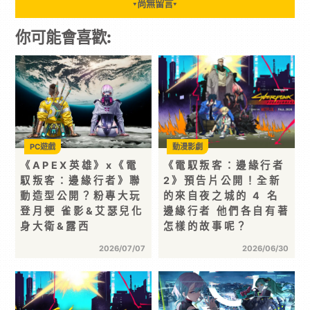
尚無留言
▼
▼
你可能會喜歡:
PC遊戲
動漫影劇
《APEX英雄》x《電
《電馭叛客：邊緣行者
馭叛客：邊緣行者》聯
2》預告片公開！全新
動造型公開？粉專大玩
的來自夜之城的 4 名
登月梗 雀影&艾瑟兒化
邊緣行者 他們各自有著
身大衛&露西
怎樣的故事呢？
2026/07/07
2026/06/30