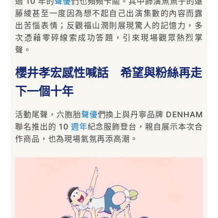
過 10 年的
聲優
們也頻頻卡關。其中飾演魚魚子的遠
藤綾甚至一度因為想不起自己出演集數的內容而露
出苦惱表情；反觀福山潤則展現驚人的記憶力，多
次憑藉零碎線索成功答題，引來現場觀眾熱烈掌
聲。
櫻井孝宏感性喊話 希望與粉絲再走
下一個十年
活動尾聲，六胞胎
聲優
們換上與丹寧品牌 DENHAM
聯名推出的 10
週年
紀念服飾登台，親自展示本次合
作商品，也為現場氣氛再添高潮。