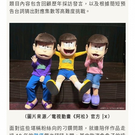
題目內容包含回顧歷年採訪發言，以及根據簡短預
告台詞猜出對應集數等高難度挑戰。
（圖片來源／電視動畫《阿松》官方 |X）
面對這些堪稱粉絲向的刁鑽問題，就連陪伴作品走