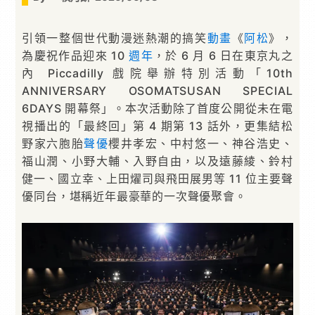
引領一整個世代動漫迷熱潮的搞笑
動畫
《
阿松
》，
為慶祝作品迎來 10
週年
，於 6 月 6 日在東京丸之
內 Piccadilly 戲院舉辦特別活動「10th
ANNIVERSARY OSOMATSUSAN SPECIAL
6DAYS 開幕祭」。本次活動除了首度公開從未在電
視播出的「最終回」第 4 期第 13 話外，更集結松
野家六胞胎
聲優
櫻井孝宏、中村悠一、神谷浩史、
福山潤、小野大輔、入野自由，以及遠藤綾、鈴村
健一、國立幸、上田燿司與飛田展男等 11 位主要聲
優同台，堪稱近年最豪華的一次聲優聚會。