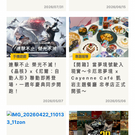
2026/07/31
2026/06/15
手機遊戲
專題報導
連擊不止 榮光不滅！
【開箱】當夢境號駛入
《晶核》x《尼爾：自
現實～卡厄思夢境 x
動人形》聯動即將登
Cayenne Café 凱
場，一週年慶典同步開
岩主題餐廳 忠孝店正式
跑！
開張～
2026/05/07
2026/05/06