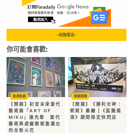
尚無留言
▼
▼
你可能會喜歡:
動漫影劇
專題報導
【開箱】初音未來當代
【開箱】《勝利女神：
藝術展「ART OF
妮姬》墨繪 |《孤獨搖
MIKU」搶先看 當代
滾》期間限定快閃店
藝術與虛擬歌姬激盪出
的全新火花