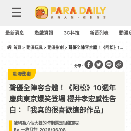
最新消息
遊戲資訊
3C科技
新番列表
動漫
首頁 >
動漫玩具
>
動漫影劇
> 聲優全陣容合體！《阿松》10
週年慶典東京爆笑登場 櫻井孝宏感性告白：「我真的
很喜歡這部作品」
分享 :
動漫影劇
聲優全陣容合體！《阿松》10週年
慶典東京爆笑登場 櫻井孝宏感性告
白：「我真的很喜歡這部作品」
被稱為六個大雄的時期還是很難忘🤣
By
一枚月餅
2026/06/08