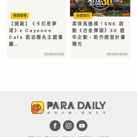
專題報導
遊戲資訊
【開箱】《卡厄思夢
黑咪馬遜槓！SNK 啟
境》x Cayenne
動《合金彈頭》30 週
Café 凱岩聯名主題餐
年企劃，新作開發計畫
廳…
曝光
2026/04/22
2026/04/20
首頁 >
動漫玩具
>
動漫影劇
> 【開箱】初音未來當代藝術展
「ART OF MIKU」搶先看 當代藝術與虛擬歌姬激盪
出的全新火花
分享 :
動漫影劇
【開箱】初音未來當代藝術展