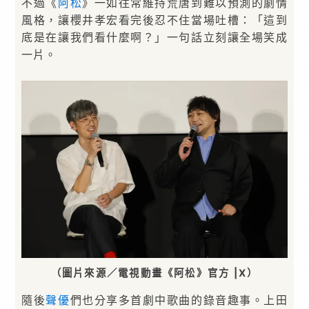
不過《
阿松
》一如往常維持荒唐到難以預測的劇情
風格，讓櫻井孝宏看完後忍不住當場吐槽：「這到
底是在讓我們看什麼啊？」一句話立刻讓全場笑成
一片。
（圖片來源／電視動畫《阿松》官方 |X）
隨後
聲優
們也分享多首劇中歌曲的錄音趣事。上田