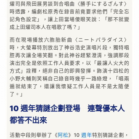
燿司與飛田展男談到合唱曲〈勝手にするざんす〉
時透露，編劇松原秀在錄音前竟要求他們「完全忘
記角色設定」，讓上田當場傻眼笑說：「那不就變
成上田燿司本人在唱歌了嗎？」
而在現場播放六胞胎新曲〈ニートパラダイス〉
時，大螢幕特別放出了神谷浩史演唱片段，獨特唱
腔再次讓全場笑翻。對此神谷趕緊澄清，強調那段
演出完全是依照工作人員要求，以「最讓人火大的
方式」詮釋，絕非自己的即興發揮。飾演十四松的
小野大輔則笑稱自己錄音時幾乎一路綠燈，「唱兩
遍就結束了，還讓我懷疑工作人員是不是太隨便
了。」
10 週年猜謎企劃登場 連聲優本人
都答不出來
活動中段則舉辦了《
阿松
》10
週年
特別猜謎企劃，