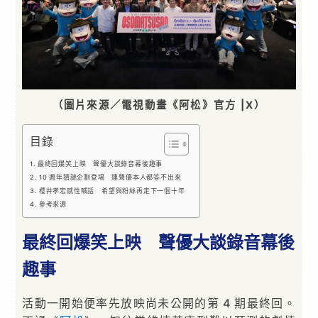
（圖片來源／電視動畫《阿松》官方 |X）
目錄
最終回爆笑上映 聲優大談錄音幕後趣事
10 週年猜謎企劃登場 連聲優本人都答不出來
櫻井孝宏感性喊話 希望與粉絲再走下一個十年
參考來源
最終回爆笑上映 聲優大談錄音幕後
趣事
活動一開始便率先放映尚未公開的第 4 期最終回。