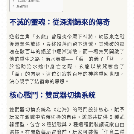
《定海》主要特色
產品資訊
不滅的靈魂：從深淵歸來的傳奇
遊戲主角「玄龍」曾是炎帝麾下神將，於阪泉之戰
後遭奪名放逐，最終殞落而留下遺憾，其殘破的靈
魂在數百年的絕望中逐漸消散，而一場禁咒開啟了
他的重生之路；治水英雄──「禹」的義子「益」，
於協助治水途中身亡之際，玄龍以禁咒奪舍了
「益」的肉身。這位沉寂數百年的神將重回世間，
決心親手了結宿命的恩怨。
核心戰鬥：雙武器切換系統
雙武器切換系統為《定海》的戰鬥設計核心，賦予
玩家在激戰中隨時切換的自由。遊戲共提供 5 種武
器類型，包含 3 種近戰與 2 種遠程武裝讓玩家自由
選擇。在開啟每局冒險前，玩家可裝備「任意二種