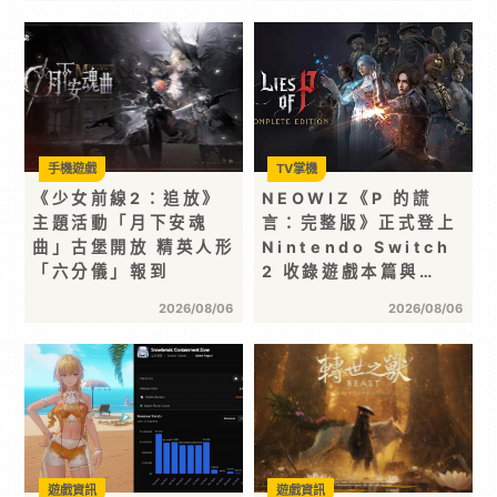
手機遊戲
TV掌機
《少女前線2：追放》
NEOWIZ《P 的謊
主題活動「月下安魂
言：完整版》正式登上
曲」古堡開放 精英人形
Nintendo Switch
「六分儀」報到
2 收錄遊戲本篇與…
2026/08/06
2026/08/06
遊戲資訊
遊戲資訊