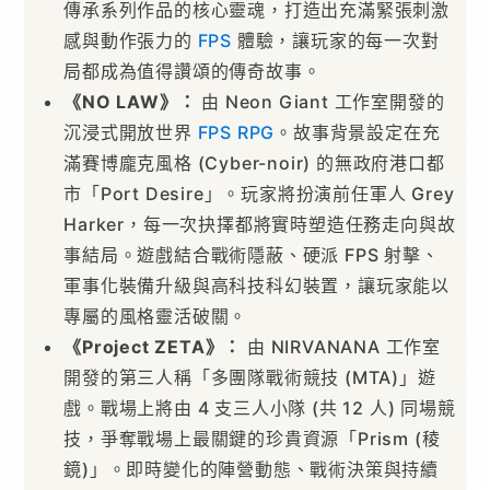
傳承系列作品的核心靈魂，打造出充滿緊張刺激
感與動作張力的
FPS
體驗，讓玩家的每一次對
局都成為值得讚頌的傳奇故事。
《NO LAW》：
由 Neon Giant 工作室開發的
沉浸式開放世界
FPS
RPG
。故事背景設定在充
滿賽博龐克風格 (Cyber-noir) 的無政府港口都
市「Port Desire」。玩家將扮演前任軍人 Grey
Harker，每一次抉擇都將實時塑造任務走向與故
事結局。遊戲結合戰術隱蔽、硬派 FPS 射擊、
軍事化裝備升級與高科技科幻裝置，讓玩家能以
專屬的風格靈活破關。
《Project ZETA》：
由 NIRVANANA 工作室
開發的第三人稱「多團隊戰術競技 (MTA)」遊
戲。戰場上將由 4 支三人小隊 (共 12 人) 同場競
技，爭奪戰場上最關鍵的珍貴資源「Prism (稜
鏡)」。即時變化的陣營動態、戰術決策與持續