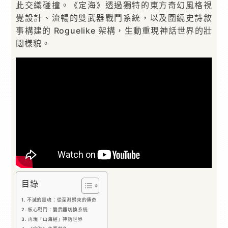
此交織碰撞。《定海》透過獨特的東方奇幻風格視
覺設計、流暢的雙武器戰鬥系統，以及圍繞史詩敘
事構建的 Roguelike 架構，生動重現神話世界的壯
闊樣貌。
目錄
不滅的靈魂：從深淵歸來的傳奇
核心戰鬥：雙武器切換系統
再現「山海經」神話世界