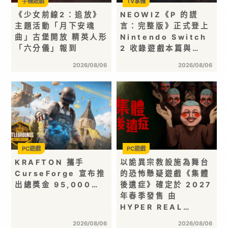
手機遊戲
TV掌機
《少女前線2：追放》
NEOWIZ《P 的謊
主題活動「月下安魂
言：完整版》正式登上
曲」古堡開放 精英人形
Nintendo Switch
「六分儀」報到
2 收錄遊戲本篇與…
2026/08/06
2026/08/06
PC遊戲
PC遊戲
KRAFTON 攜手
以詭異宗教設施為舞台
CurseForge 宣布推
的恐怖懸疑遊戲《集體
出總獎金 95,000…
後遺症》確定於 2027
年春季發售 由
HYPER REAL…
2026/08/06
2026/08/06