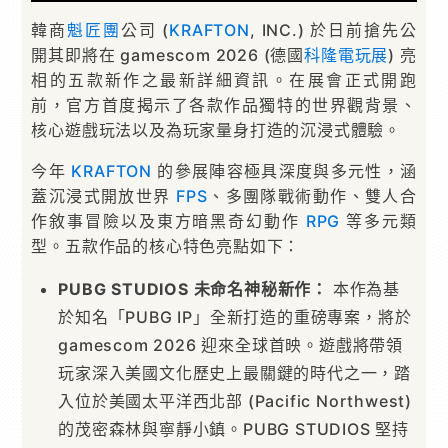
韓商
魁匠團
公司 (
KRAFTON
, INC.) 於日前搶先公
開其即將在 gamescom 2026 (德國
科隆電玩展
) 亮
相的五款新作之最新詳細資訊。在展會正式開跑
前，官方首度揭示了各款作品獨特的世界觀背景、
核心遊戲玩法以及為玩家量身打造的沉浸式體驗。
今年
KRAFTON
的參展陣容極具深度與多元性，涵
蓋沉浸式開放世界
FPS
、多團隊戰術動作、雙人合
作敘事冒險以及東方暗黑奇幻動作
RPG
等多元類
型。五款作品的核心特色亮點如下：
PUBG STUDIOS 未命名神秘新作：
本作為基
於知名「PUBG IP」全新打造的重磅專案，將於
gamescom 2026 迎來全球首映。遊戲將帶領
玩家深入美國文化歷史上最關鍵的時代之一，踏
入位於美國太平洋西北部 (Pacific Northwest)
的茂密森林與寧靜小鎮。PUBG STUDIOS 堅持