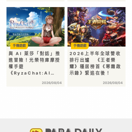
手機遊戲
手機遊戲
與 AI 萊莎「對話」推
2026上半年全球營收
進冒險！光榮特庫摩授
排行出爐 《王者榮
權手遊
耀》穩居榜首《寒霜啟
《RyzaChat:AI…
示錄》緊追在後！
2026/08/04
2026/08/04