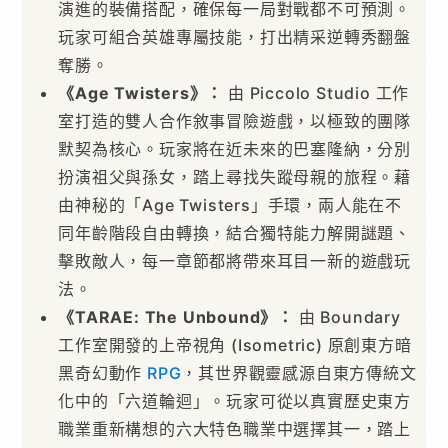
演進的裝備搭配，確保每一局對戰都不可預測。
玩家可組合英雄專屬技能，打出精采逆轉秀翻盤
奪勝。
《Age Twisters》：
由 Piccolo Studio 工作
室打造的雙人合作敘事冒險遊戲，以極致的團隊
默契為核心。玩家將在近未來的巴塞隆納，分別
扮演祖父與孫女，踏上尋找失蹤母親的旅程。藉
由神秘的「Age Twisters」手環，兩人能在不
同年齡階段自由轉換，結合獨特能力解開謎題、
擊敗敵人，每一章節都將帶來耳目一新的遊戲玩
法。
《TARAE: The Unbound》：
由 Boundary
工作室開發的上帝視角 (Isometric) 原創東方暗
黑奇幻動作
RPG
，其世界觀靈感源自東方傳統文
化中的「六道輪迴」。玩家可從以真實歷史東方
職業重新構想的六大特色職業中選擇其一，踏上