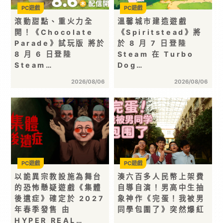
PC遊戲
PC遊戲
滾動甜點、重火力全
溫馨城市建造遊戲
開！《Chocolate
《Spiritstead》將
Parade》試玩版 將於
於 8 月 7 日登陸
8 月 6 日登陸
Steam 在 Turbo
Steam…
Dog…
2026/08/06
2026/08/06
PC遊戲
PC遊戲
以詭異宗教設施為舞台
湊六百多人民幣上架費
的恐怖懸疑遊戲《集體
自導自演！男高中生抽
後遺症》確定於 2027
象神作《完蛋！我被男
年春季發售 由
同學包圍了》突然爆紅
HYPER REAL…