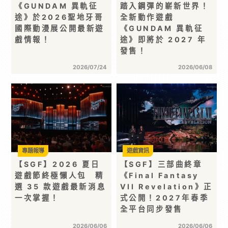
《GUNDAM 異軌征
踏入鋼彈的嶄新世界！
途》於2026聖地牙哥
全新動作遊戲
國際動漫展公開最新遊
《GUNDAM 異軌征
戲情報！
途》即將於 2027 年
發售！
2026/07/24
2026/06/08
專題報導
遊戲資訊
【SGF】2026 夏日
【SGF】三部曲終章
遊戲節終極懶人包 精
《Final Fantasy
選 35 款遊戲最新消息
VII Revelation》正
一次掌握！
式公開！2027年春季
全平台同步發售
2026/06/06
2026/06/06