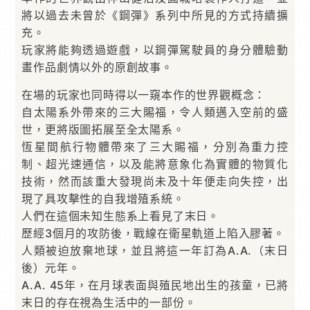
將以過去未曾於《鋼彈》系列中所見的方式持續擴
充。
玩家將能夠透過遊戲，以鋼彈駕駛員的身分體驗動
畫作品劇情以外的原創故事。
在場的玩家也同時得以一窺本作的世界觀概念：
自太陽系外帶來的三大賜福，令人類邁入空前的盛
世，更將版圖拓展至全太陽系。
恆星間航行物體帶來了三大賜福，分別為重力控
制、超光速通信，以及能將意象化為實體的物質化
技術，然而該重大發現尚未及十年便走向失控，出
現了具攻擊性的自我增殖系統。
人們在這個未知生態系上看見了末日。
歷經3個月的攻防後，戰線在衛星軌道上陷入膠著。
人類被迫放棄地球，並且將這一年訂為A.A.（末日
後）元年。
A.A. 45年，在月球表面與殖民地出生的孩童，已將
末日的存在視為生活中的一部份。