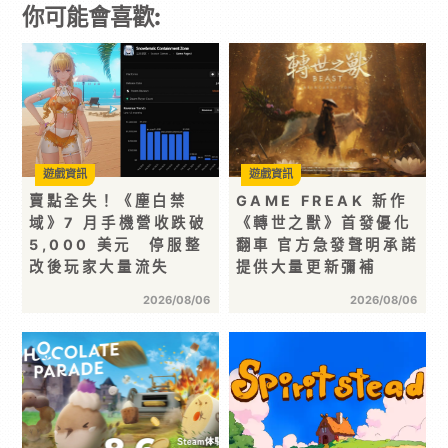
你可能會喜歡:
遊戲資訊
遊戲資訊
賣點全失！《塵白禁
GAME FREAK 新作
域》7 月手機營收跌破
《轉世之獸》首發優化
5,000 美元 停服整
翻車 官方急發聲明承諾
改後玩家大量流失
提供大量更新彌補
2026/08/06
2026/08/06