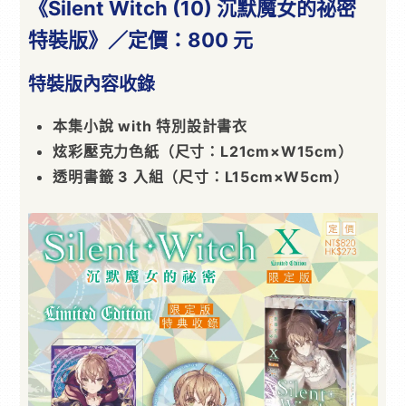
《Silent Witch (10) 沉默魔女的祕密
特裝版》／定價：800 元
特裝版內容收錄
本集小說 with 特別設計書衣
炫彩壓克力色紙（尺寸：L21cm×W15cm）
透明書籤 3 入組（尺寸：L15cm×W5cm）