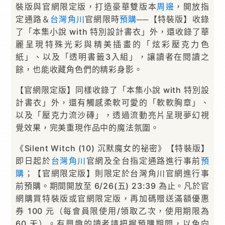
裝版與官網限定版，打造豪華雙版本
周邊
，開放指
定通路＆
台灣角川
官網限時
預購
──【特裝版】收錄
了「本集小說 with 特別設計書衣」外，還收錄了華
麗呈現特殊光彩與精美插畫的「炫彩壓克力色
紙」、以及「透明書籤3入組」，讓讀者在閱讀之
餘，也能收藏角色們的精彩身影。
【官網限定版】同樣收錄了「本集小說 with 特別設
計書衣」外，還有觸感柔軟可愛的「軟軟胸章」、
以及「壓克力流沙磚」，透過流動亮片呈現夢幻視
覺效果，完美重現作品中的魔法氛圍。
《Silent Witch (10) 沉默魔女的祕密》【特裝版】
即日起於
台灣角川
官網及全台指定通路進行事前
預
購
；【官網限定版】則限定於台灣角川官網進行事
前預購。期間開放至 6/26(五) 23:39 為止。凡於官
網購買特裝版或官網限定版，再加碼贈送滿額優惠
券 100 元（每會員限使用/領取乙次，使用期限為
60 天）。有興趣的讀者請把握預購期間，以免向