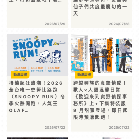
仙子們共度最魔幻的一
天
2026/07/29
2026/07/28
動漫周邊
動漫周邊
接續超狂熱潮！2026
跨越種族的真摯情感！
全台唯一史努比路跑
獸人×人類溫馨日常
（SNOOPY RUN）冬
《歡迎來到寅野偵探事
季火熱開跑，人氣王
務所》上+下集特裝版
OLAF…
9 月甜蜜登場，即日起
限時預購起跑！
2026/07/22
2026/07/22