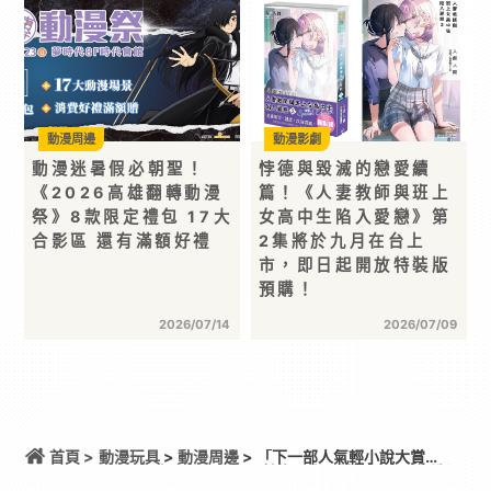
動漫周邊
動漫影劇
動漫迷暑假必朝聖！
悖德與毀滅的戀愛續
《2026高雄翻轉動漫
篇！《人妻教師與班上
祭》8款限定禮包 17大
女高中生陷入愛戀》第
合影區 還有滿額好禮
2集將於九月在台上
市，即日起開放特裝版
預購！
2026/07/14
2026/07/09
首頁 >
動漫玩具
>
動漫周邊
> 「下一部人氣輕小說大賞
2025」文庫部門冠軍《轉生異世界地下城主，打造溫
泉地下城 (1)》2026高雄國際動漫節重磅登場！首刷