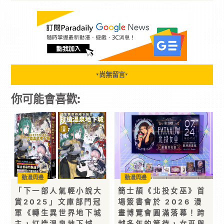
尚無留言
▼
▼
你可能會喜歡:
動漫周邊
動漫周邊
「下一部人氣輕小說大
簡士頡《北投女巫》首
賞2025」文庫部門冠
場簽書會於 2026 漫
軍《轉生異世界地下城
畫博覽會圓滿落幕！跨
主，打造溫泉地下城…
越多年的等待，女巫與