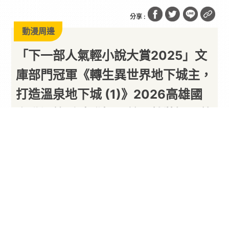
特裝版開放事前預購
分享 :
動漫周邊
「下一部人氣輕小說大賞2025」文
庫部門冠軍《轉生異世界地下城主，
打造溫泉地下城 (1)》2026高雄國
際動漫節重磅登場！首刷特裝版開放
事前預購
以下內容由廠商提供
By
PARA新聞
2026/07/29
榮獲「
下一部人氣
輕小說
大賞2025
」文庫部門第一
名，由《異種族風俗娘評鑑指南》原作天原老師創
作的話題輕小說
《轉生異世界地下城主，打造溫泉