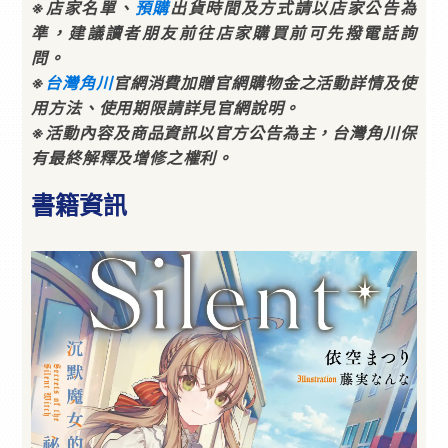
※店家名單、
預購
出貨時間及方式請以店家公告為
準，建議讀者朋友前往店家購買前可先撥電話詢
問。
※
台灣角川
官網消費加贈官網購物金之活動詳情及使
用方法、使用期限請詳見官網說明。
※活動內容及商品資訊以官方公告為主，台灣角川保
有最終解釋及增修之權利。
書籍資訊