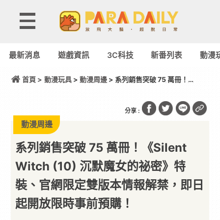
最新消息
遊戲資訊
3C科技
新番列表
動漫
首頁 >
動漫玩具
>
動漫周邊
> 系列銷售突破 75 萬冊！
《Silent Witch (10) 沉默魔女的祕密》特裝、官網限
定雙版本情報解禁，即日起開放限時事前預購！
分享 :
動漫周邊
系列銷售突破 75 萬冊！《Silent
Witch (10) 沉默魔女的祕密》特
裝、官網限定雙版本情報解禁，即日
起開放限時事前預購！