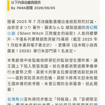
以下內容由廠商提供
By
PARA新聞
2026/06/05
隨著 2025 年 7 月改編動畫播出後掀起熱烈討論，
由依空まつり 著作、藤実なんな 繪製插圖的
奇幻
輕
小說
《Silent Witch 沉默魔女的祕密》人氣持續攀
升，不僅系列累積銷售突破75萬冊（截至 2025 年
1 月紙本書與電子書合計），更獲得《這本輕小說真
厲害！2026》單行本部門第 1 名肯定。
本集劇情中收監魔術師罪犯的監獄發生爆炸案，讓
王國上下陷入緊張氛圍。就在港都商贊道爾準備舉
行水靈祭之際，莫妮卡的摯友拉娜卻遭逃獄犯挾持
——面對突如其來的危機，莫妮卡將再次迎來攸關
王國命運的新考驗，未曾公開的全新篇章，就此開
幕！
台灣角川
宣布將同步推出「特裝版」與「官網限定
版」雙版本供粉絲收藏，並於即日起展開事前
預