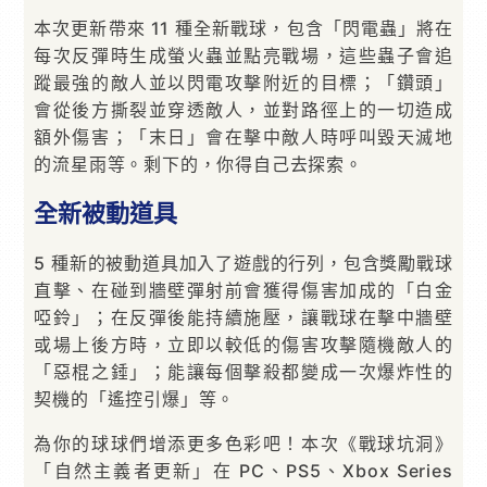
本次更新帶來 11 種全新戰球，包含「閃電蟲」將在
每次反彈時生成螢火蟲並點亮戰場，這些蟲子會追
蹤最強的敵人並以閃電攻擊附近的目標；「鑽頭」
會從後方撕裂並穿透敵人，並對路徑上的一切造成
額外傷害；「末日」會在擊中敵人時呼叫毀天滅地
的流星雨等。剩下的，你得自己去探索。
全新被動道具
5 種新的被動道具加入了遊戲的行列，包含獎勵戰球
直擊、在碰到牆壁彈射前會獲得傷害加成的「白金
啞鈴」；在反彈後能持續施壓，讓戰球在擊中牆壁
或場上後方時，立即以較低的傷害攻擊隨機敵人的
「惡棍之錘」；能讓每個擊殺都變成一次爆炸性的
契機的「遙控引爆」等。
為你的球球們增添更多色彩吧！本次《戰球坑洞》
「自然主義者更新」在 PC、PS5、Xbox Series