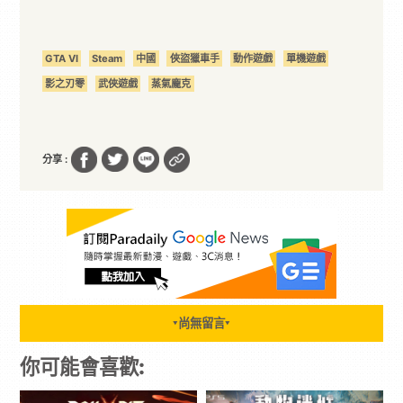
GTA VI
Steam
中國
俠盜獵車手
動作遊戲
單機遊戲
影之刃零
武俠遊戲
蒸氣龐克
分享 :
尚無留言
▼
▼
你可能會喜歡: