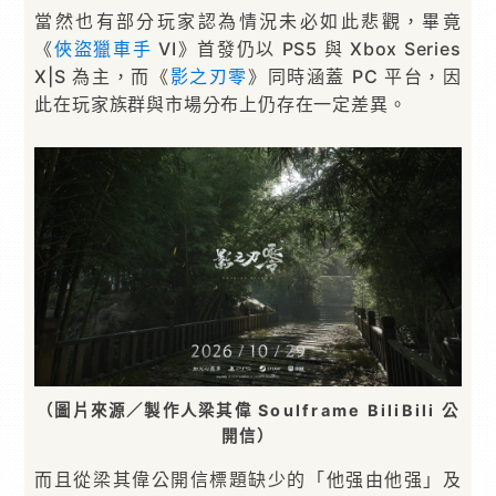
當然也有部分玩家認為情況未必如此悲觀，畢竟
《
俠盜獵車手
VI》首發仍以 PS5 與 Xbox Series
X|S 為主，而《
影之刃零
》同時涵蓋 PC 平台，因
此在玩家族群與市場分布上仍存在一定差異。
（圖片來源／製作人梁其偉 Soulframe BiliBili 公
開信）
而且從梁其偉公開信標題缺少的「他强由他强」及