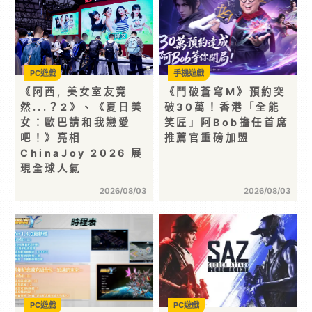
PC遊戲
手機遊戲
《阿西, 美女室友竟
《鬥破蒼穹M》預約突
然...？2》、《夏日美
破30萬！香港「全能
女：歐巴請和我戀愛
笑匠」阿Bob擔任首席
吧！》亮相
推薦官重磅加盟
ChinaJoy 2026 展
現全球人氣
2026/08/03
2026/08/03
PC遊戲
PC遊戲