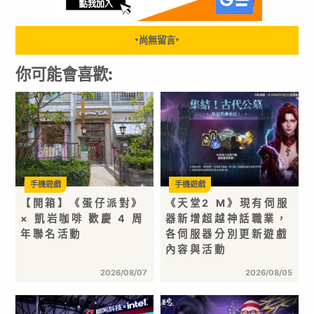
尚無留言
▼
▼
你可能會喜歡:
手機遊戲
手機遊戲
【開箱】《蛋仔派對》
《天堂2 M》現有伺服
× 凱岩咖啡 歡慶 4 周
器新增超越神話職業，
年聯名活動
各伺服器分別更新遊戲
內容與活動
2026/08/07
2026/08/05