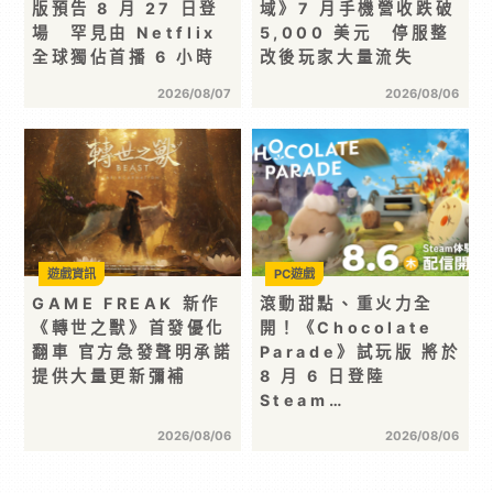
版預告 8 月 27 日登
域》7 月手機營收跌破
場 罕見由 Netflix
5,000 美元 停服整
全球獨佔首播 6 小時
改後玩家大量流失
2026/08/07
2026/08/06
遊戲資訊
PC遊戲
GAME FREAK 新作
滾動甜點、重火力全
《轉世之獸》首發優化
開！《Chocolate
翻車 官方急發聲明承諾
Parade》試玩版 將於
提供大量更新彌補
8 月 6 日登陸
Steam…
2026/08/06
2026/08/06