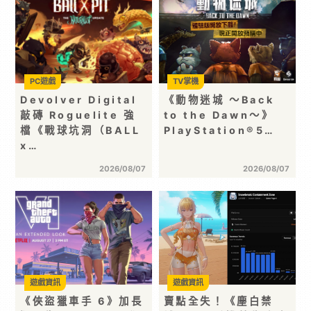
PC遊戲
TV掌機
Devolver Digital
《動物迷城 ～Back
敲磚 Roguelite 強
to the Dawn～》
檔《戰球坑洞（BALL
PlayStation®5…
x…
2026/08/07
2026/08/07
遊戲資訊
遊戲資訊
《俠盜獵車手 6》加長
賣點全失！《塵白禁