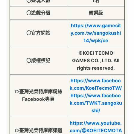
〇遊玩人數
1名
〇遊戲分級
普遍級
https://www.gamecit
〇官方網站
y.com.tw/sangokushi
14/wpk/ce
©KOEI TECMO
〇版權標記
GAMES CO., LTD. All
rights reserved.
https://www.faceboo
k.com/KoeiTecmoTW/
○臺灣光榮特庫摩粉絲
https://www.faceboo
Facebook專頁
k.com/TWKT.sangoku
shi/
https://www.youtube.
○臺灣光榮特庫摩頻道
com/@KOEITECMOTA