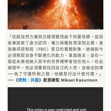
「在超⾃然⼒量與交錯現實扭曲下的曼哈頓，這段
故事探索了⾝分認同、權⼒與犧牲等深刻主題。⾝
為聯邦控制局（FBC）昔⽇的實驗對象，迪倫如今
必須駕馭⾃⾝不斷進化的能⼒，直⾯過去，並在⼀
個從未將他納⼊其中的世界裡學會信任他⼈。在此
過程中，他必須重新找回⾃⼰的⼈性，並做出抉擇
⸺為了守護所剩之物，他願意付出什麼代價。」
⸺《
控制：共振
》創意總監 Mikael Kasurinen