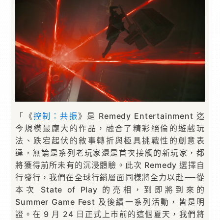
「《
控制：共振
》是 Remedy Entertainment 迄
今規模最龐⼤的作品，融合了精彩絕倫的遊戲玩
法、跌宕起伏的敘事轉折與極具挑戰性的創意表
達，無論是系列⽼玩家還是⾸次接觸的新玩家，都
將獲得前所未有的沉浸體驗。此次 Remedy 選擇⾃
⾏發⾏，我們在全球⾏銷層⾯同樣將全⼒以赴⸺從
本次 State of Play 的亮相，到即將到來的
Summer Game Fest 及後續⼀系列活動，皆是明
證。在 9 ⽉ 24 ⽇正式上市前的這個夏天，我們將