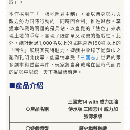
取」。
本作採用了「一張地圖君主制」，並以自身勢力與
敵方勢力同時行動的「同時回合制」推進遊戲。掌
握本作戰略關鍵的是兵站，以直覺的「塗色」來表
現土地的爭奪，實現了既簡單又深奧的遊戲性。此
外，總計超過1,000名以上的武將透過150種以上的
「個性」展現其獨特魅力。遊戲中收錄了從黃巾之
亂到孔明北伐等，能盡情享受「
三國志
」世界的眾
多劇本與豐富事件，玩家將自身戰略在因時代而異
的局勢中以統一天下為目標前進。
■產品介紹
三國志14 with 威力加強
○產品名稱
傳承版 三國志14 威力加
強傳承版
〇遊戲類型
歷史模擬遊戲