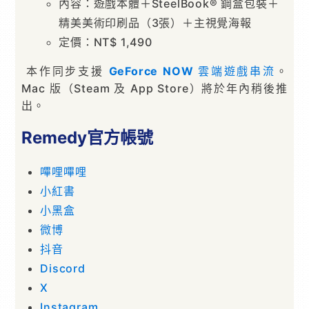
內容：遊戲本體＋SteelBook® 鋼盒包裝＋
精美美術印刷品（3張）＋主視覺海報
定價：NT$ 1,490
本作同步⽀援
GeForce NOW
雲端遊戲串流
。
Mac 版（Steam 及 App Store）將於年內稍後推
出。
Remedy官⽅帳號
嗶哩嗶哩
⼩紅書
⼩⿊盒
微博
抖⾳
Discord
X
Instagram