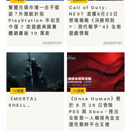
實體光碟市場一去不復
Call of Duty:
返？外媒統計指
NEXT 直播8月22日
PlayStation 年初至
登場揭曉《決勝時刻
今僅 7 款遊戲美國實
®：現代戰爭™4》全新
體銷量破 10 萬套
遊戲情報
2026/07/21
2026/07/21
TV掌機
TV掌機
《MORTAL
《Once Human》將
SHELL…
於 8 月 26 日登陸
PS5 與 Xbox，推出
全新第一人稱視角並支
援完整跨平台互通