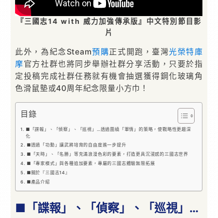
『三國志14 with 威力加強傳承版』中文特別節目影
片
此外，為紀念Steam
預購
正式開跑，臺灣
光榮特庫
摩
官方社群也將同步舉辦社群分享活動，只要於指
定投稿完成社群任務就有機會抽選獲得鋼化玻璃角
色滑鼠墊或40周年紀念限量小方巾！
目錄
■「諜報」、「偵察」、「巡視」…透過圍繞「軍情」的策略，使戰略性更趨深
化
■透過「功勳」讓武將培育的自由度進一步提升
■「天時」、「名勝」等充滿浪漫色彩的要素，打造更具沉浸感的三國志世界
■「專家模式」與各種追加要素，專屬的三國志體驗無限拓展
■關於『三國志14』
■產品介紹
■「諜報」、「偵察」、「巡視」…