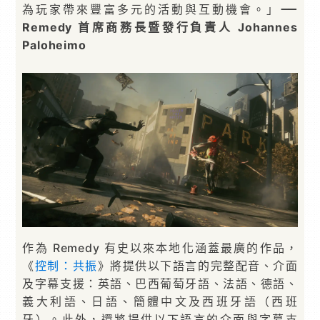
為玩家帶來豐富多元的活動與互動機會。」
⸺
Remedy ⾸席商務⻑暨發⾏負責⼈
Johannes
Paloheimo
作為 Remedy 有史以來本地化涵蓋最廣的作品，
《
控制：共振
》將提供以下語⾔的完整配⾳、介⾯
及字幕⽀援：英語、巴西葡萄⽛語、法語、德語、
義⼤利語、⽇語、簡體中⽂及西班⽛語（西班
⽛）。此外，還將提供以下語⾔的介⾯與字幕⽀