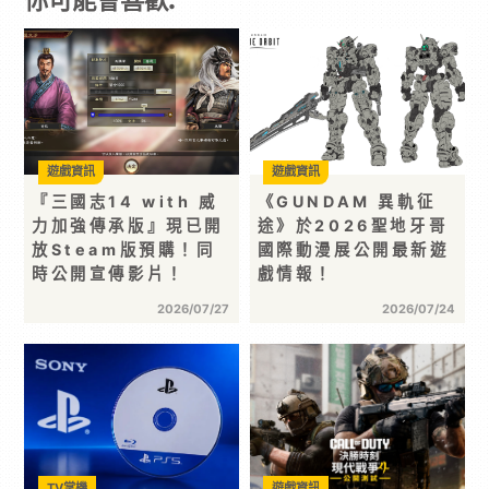
遊戲資訊
遊戲資訊
『三國志14 with 威
《GUNDAM 異軌征
力加強傳承版』現已開
途》於2026聖地牙哥
放Steam版預購！同
國際動漫展公開最新遊
時公開宣傳影片！
戲情報！
2026/07/27
2026/07/24
TV掌機
遊戲資訊