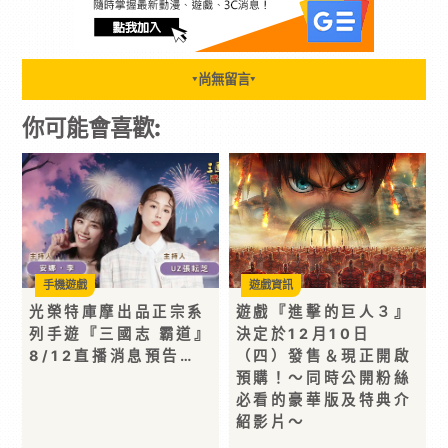
尚無留言
▼
▼
你可能會喜歡:
手機遊戲
遊戲資訊
光榮特庫摩出品正宗系
遊戲『進擊的巨人３』
列手遊『三國志 霸道』
決定於12月10日
8/12直播消息預告…
（四）發售＆現正開啟
預購！～同時公開粉絲
必看的豪華版及特典介
紹影片～