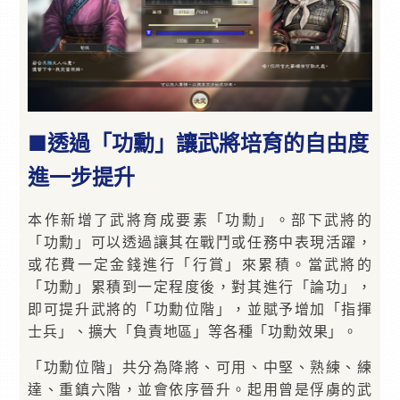
■透過「功勳」讓武將培育的自由度
進一步提升
本作新增了武將育成要素「功勳」。部下武將的
「功勳」可以透過讓其在戰鬥或任務中表現活躍，
或花費一定金錢進行「行賞」來累積。當武將的
「功勳」累積到一定程度後，對其進行「論功」，
即可提升武將的「功勳位階」，並賦予增加「指揮
士兵」、擴大「負責地區」等各種「功勳效果」。
「功勳位階」共分為降將、可用、中堅、熟練、練
達、重鎮六階，並會依序晉升。起用曾是俘虜的武