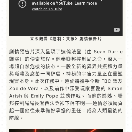
⽴即觀看《控制：共振》劇情預告⽚
劇情預告⽚深⼊呈現了迪倫法登（由 Sean Durrie
飾演）的傳奇旅程。他奉聯邦控制局之命，深⼊⼀
場超⾃然危機的核⼼。⼀股全新的異界共振體⼒量
與嘶嘯及腐菌⼀同肆虐，神秘的宇宙⼒量正在重塑
現實本⾝。此次任務中，迪倫將攜⼿全新 FBC 盟友
Zoe de Vera，以及前作中深受玩家喜愛的 Simon
Arish 與 Emily Pope 並肩作戰。⽽他的姊姊、聯
邦控制局局⻑潔西法登卻下落不明⸺迪倫必須肩負
起⼀個他從未準備好承擔的重任：成為⼈類最後的
防線。