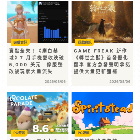
遊戲資訊
遊戲資訊
賣點全失！《塵白禁
GAME FREAK 新作
域》7 月手機營收跌破
《轉世之獸》首發優化
5,000 美元 停服整
翻車 官方急發聲明承諾
改後玩家大量流失
提供大量更新彌補
2026/08/06
2026/08/06
PC遊戲
PC遊戲