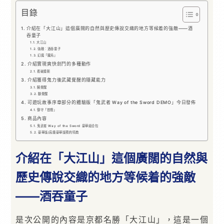
目錄
介紹在「大江山」這個廣闊的自然與歷史傳說交織的地方等候着的強敵——酒
吞童子
大江山
強敵：酒呑童子
幻魔「朧烏」
介紹實現爽快劍鬥的多種動作
看破連斬
介紹獲得鬼力後武藏覺醒的隱藏能力
腕覺醒
腳覺醒
可遊玩故事序章部分的體驗版「鬼武者 Way of the Sword DEMO」今日發佈
御守「首燈」
商品內容
鬼武者 Way of the Sword 豪華組合包
豪華版/高級豪華版預約特典
介紹在「大江山」這個廣闊的自然與
歷史傳說交織的地方等候着的強敵
——酒吞童子
是次公開的內容是京都名勝「大江山」，這是一個