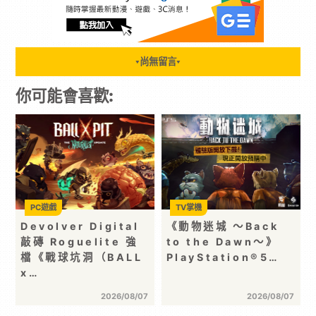
尚無留言
▼
▼
你可能會喜歡:
PC遊戲
TV掌機
Devolver Digital
《動物迷城 ～Back
敲磚 Roguelite 強
to the Dawn～》
檔《戰球坑洞（BALL
PlayStation®5…
x…
2026/08/07
2026/08/07