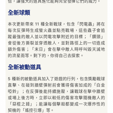
倍，讓強大的道具進化能夠完全發揮它們的威力。
全新球類
本次更新帶來 11 種全新戰球，包含「閃電蟲」將在
每次反彈時生成螢火蟲並點亮戰場，這些蟲子會追
蹤最強的敵人並以閃電攻擊附近的目標；「鑽頭」
會從後方撕裂並穿透敵人，並對路徑上的一切造成
額外傷害；「末日」會在擊中敵人時呼叫毀天滅地
的流星雨等。剩下的，你得自己去探索。
全新被動道具
5 種新的被動道具加入了遊戲的行列，包含獎勵戰球
直擊、在碰到牆壁彈射前會獲得傷害加成的「白金
啞鈴」；在反彈後能持續施壓，讓戰球在擊中牆壁
或場上後方時，立即以較低的傷害攻擊隨機敵人的
「惡棍之錘」；能讓每個擊殺都變成一次爆炸性的
契機的「遙控引爆」等。