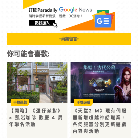
尚無留言
▼
▼
你可能會喜歡:
手機遊戲
手機遊戲
【開箱】《蛋仔派對》
《天堂2 M》現有伺服
× 凱岩咖啡 歡慶 4 周
器新增超越神話職業，
年聯名活動
各伺服器分別更新遊戲
內容與活動