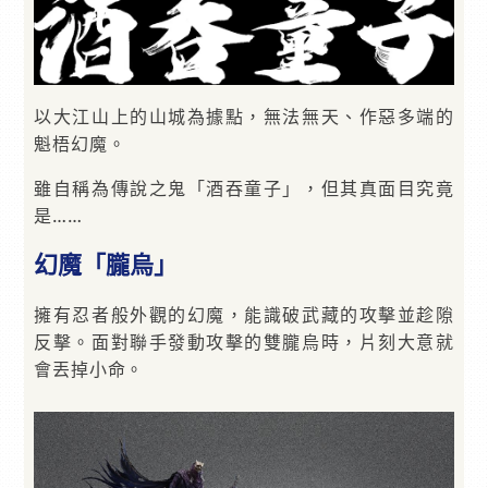
以大江山上的山城為據點，無法無天、作惡多端的
魁梧幻魔。
雖自稱為傳說之鬼「酒吞童子」，但其真面目究竟
是……
幻魔「朧烏」
擁有忍者般外觀的幻魔，能識破武藏的攻擊並趁隙
反擊。面對聯手發動攻擊的雙朧烏時，片刻大意就
會丟掉小命。