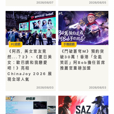
2026/08/07
2026/08/05
PC遊戲
手機遊戲
《阿西, 美女室友竟
《鬥破蒼穹M》預約突
然...？2》、《夏日美
破30萬！香港「全能
女：歐巴請和我戀愛
笑匠」阿Bob擔任首席
吧！》亮相
推薦官重磅加盟
ChinaJoy 2026 展
現全球人氣
2026/08/03
2026/08/03