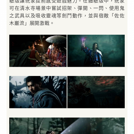
驗版讓玩家提前感受遊戲魅力。在體驗版中，玩家
可在清水寺場景中嘗試招架、彈開、一閃、使用鬼
之武具以及吸收靈魂等劍鬥動作，並與宿敵「佐佐
木巖流」展開激戰。