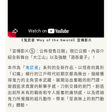
《鬼武者 Way of the Sword》宣傳影片
「宣傳影片⑤：公佈發售日期」現已公開，內容介
紹全新舞台「大江山」以及強敵「酒吞童子」！
本作為「
鬼武者
」系列的全新作品，以怪奇的異形
「幻魔」橫行的江戶時代初期京都為舞台，描繪獲
得鬼力的主角宮本武藏，展開浴血奮戰的劍鬥譚。
遊戲追求真實的斬擊手感，刀劍交鋒的劍鬥，創造
出前所未有的戰術和令人振奮的痛快感，以及透過
鬼力所覺醒的超凡動作，帶來「至高無上的劍鬥動
作」體驗。