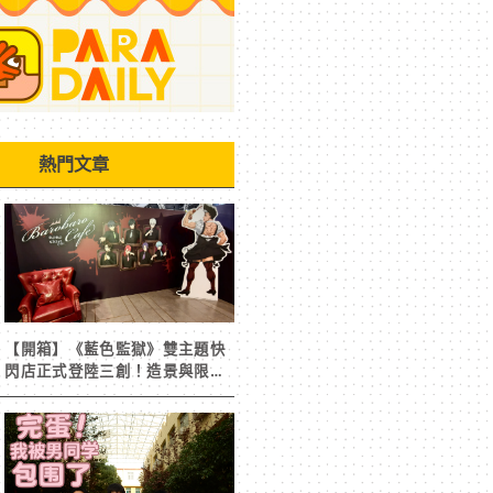
熱門文章
【開箱】《藍色監獄》雙主題快
閃店正式登陸三創！造景與限定
周邊搶先看