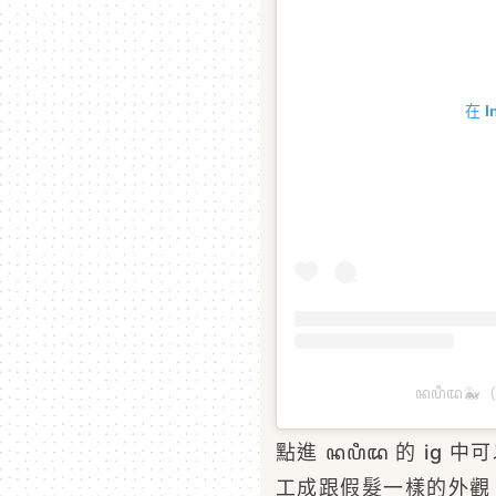
在 
ꦤꦥꦶꦢ🐳（
點進 ꦤꦥꦶꦢ 的 ig 
工成跟假髮一樣的外觀，