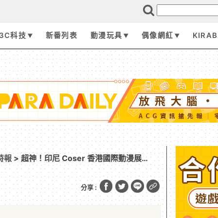
3C科技
新番列表
動漫玩具
偶像網紅
KIRA
r特報
> 超神！印尼 Coser 香港國際動漫展
獨語》貓貓 頭巾無違和融入裝扮
分享 :