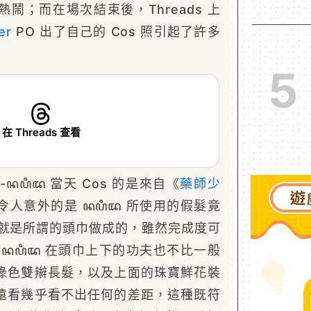
鬧；而在場次結束後，Threads 上
er
PO 出了自己的 Cos 照引起了許多
5
在 Threads 查看
-
ꦤꦥꦶꦢ 當天 Cos 的是來自《
藥師少
令人意外的是 ꦤꦥꦶꦢ 所使用的假髮竟
b)也就是所謂的頭巾做成的，雖然完成度可
ꦤꦥꦶꦢ 在頭巾上下的功夫也不比一般
綠色雙辮長髮，以及上面的珠寶鮮花裝
遠看幾乎看不出任何的差距，這種既符