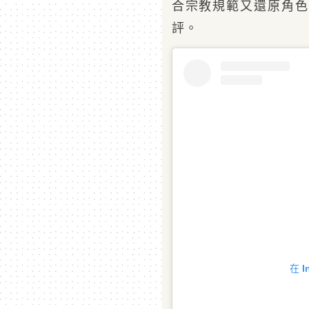
合宗教規範又還原角色
評。
在 