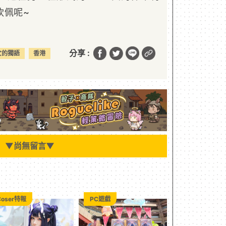
欽佩呢~
分享 :
女的獨語
香港
▼
尚無留言
▼
Coser特報
PC遊戲