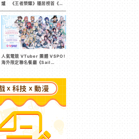
爐 《王者榮耀》穩居榜首《寒
霜啟示錄》緊追在後！
人氣電競 VTuber 團體 VSPO!
海外限定聯名餐廳《Sail
Beyond！～駛向更遠的彼方
～》今夏登場！