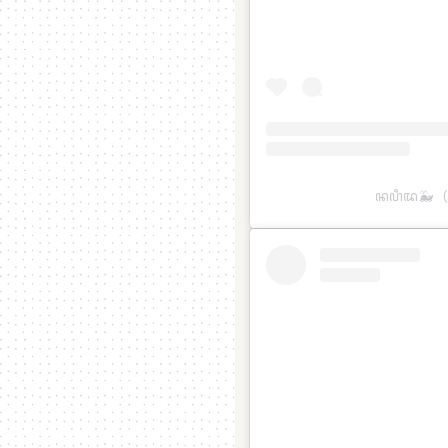
ꦤꦥꦶꦢ🐳（