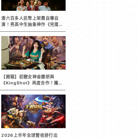
湊六百多人民幣上架費自導自
演！男高中生抽象神作《完蛋！
我被男同學包圍了》突然爆紅
【開箱】初戀女神金娜妍與
《KingShot》再度合作！攜手
焦糖楓、柒息地推出「國王燒烤
節」活動
2026上半年全球營收排行出