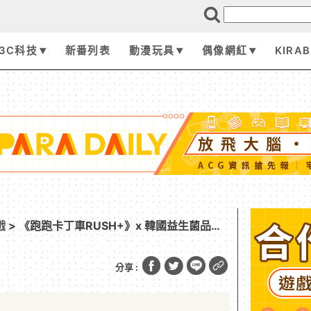
3C科技
新番列表
動漫玩具
偶像網紅
KIRA
戲
> 《跑跑卡丁車RUSH+》x 韓國益生菌品牌
作並加入多樣全新聯名道具
分享 :