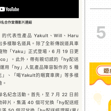
聯名合作宣傳影片連結
5
表性產品 Yakult、Will、Haru
，推出多樣聯名道具。除了全新傳說道具車
寵物「Yaku」正式登場，6 月 19 日更
oco」。此外，帶有親切感的「hy配送
及運用「hy」人氣產品陣容製作的 5 種
炫光」、「喝Yakult的睏寶車牌」等多樣
驗。
名紀念活動。首先，至 7 月 22 日前
碎片，集滿 40 個可兌換「hy配送經
集滿 50 個可兌換「hy配送經理服(男/