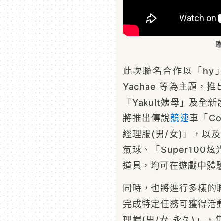
此次聯名合作以「hy」的代
Yachae 等為主題
「Yakult姨母」及全新
將推出傳說
競速
車「C
經理服(男/女)」，以
氣球、「Super100
道具，均可在遊戲中體
同時，也將進行多樣的聯
完成特定任務可獲得活動
理帽(男/女 永久)」，