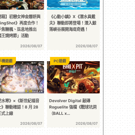
開箱】初戀女神金娜妍與
《心動小鎮》X《潛水員戴
ingShot》再度合作！
夫》聯動即將登場！潛入鯨
手焦糖楓、柒息地推出
落峽谷展開海底奇遇！
國王燒烤節」活動
2026/08/07
2026/08/07
手機遊戲
PC遊戲
逆水寒》×《新世紀福音
Devolver Digital 敲磚
》聯動確認！8 月 28
Roguelite 強檔《戰球坑洞
正式上線
（BALL x…
2026/08/07
2026/08/07