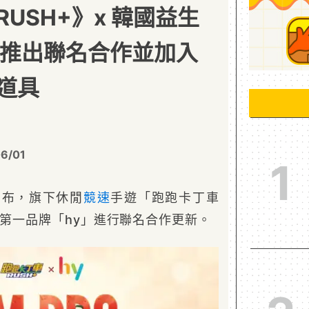
USH+》x 韓國益生
」推出聯名合作並加入
道具
6/01
1
日宣布，旗下休閒
競速
手遊「跑跑卡丁車
菌第一品牌「hy」進行聯名合作更新。