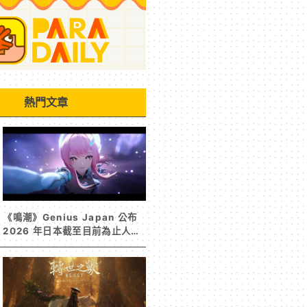
熱門文章
《鳴潮》Genius Japan 公布
2026 年日本截至目前為止人氣
歌單《遠航星的告別》&《自無
垠處歸航之星》入榜