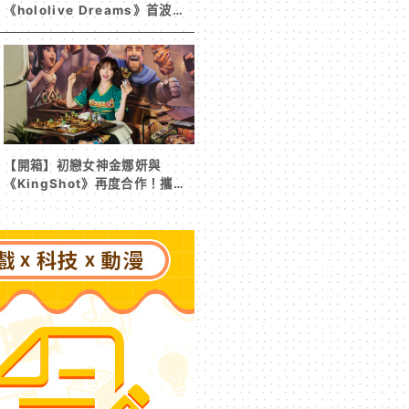
《hololive Dreams》首波夏
日活動今日開跑 白銀諾艾爾等
5 位人氣成員泳裝卡池同步解鎖
【開箱】初戀女神金娜妍與
《KingShot》再度合作！攜手
焦糖楓、柒息地推出「國王燒烤
節」活動