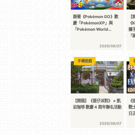
跟著《Pokémon GO》歡
【
慶「PokémonXP」與
《K
「Pokémon World…
攜
「
2026/08/07
手機遊戲
【開箱】《蛋仔派對》 × 凱
《
岩咖啡 歡慶 4 周年聯名活動
戰士
日
2026/08/07