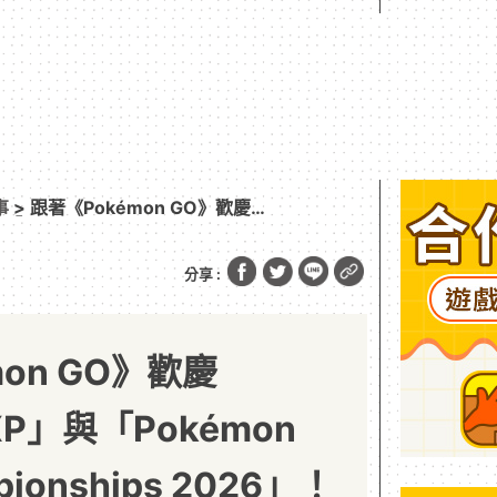
事
> 跟著《Pokémon GO》歡慶
Pokémon World Championships
分享 :
on GO》歡慶
XP」與「Pokémon
pionships 2026」！