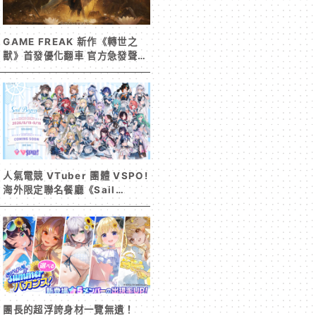
GAME FREAK 新作《轉世之
獸》首發優化翻車 官方急發聲明
承諾提供大量更新彌補
人氣電競 VTuber 團體 VSPO!
海外限定聯名餐廳《Sail
Beyond！～駛向更遠的彼方
～》今夏登場！
團長的超浮誇身材一覽無遺！