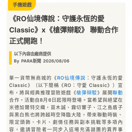
手機遊戲
《RO仙境傳說：守護永恆的愛
Classic》x《槍彈辯駁》 聯動合作
正式開跑！
以下內容由廠商提供
By
PARA新聞
2026/08/06
單一貨幣無商城的《
RO仙境傳說
：守護永恆的愛
Classic》（以下簡稱《RO：守愛 Classic》）宣
布，將與經典推理冒險遊戲《
槍彈辯駁
》展開
聯動
合作，活動自8月6日起限時登場。當希望與絕望在
米德加爾特交織，苗木誠、霧切響子、江之島盾子
與黑白熊也將跨越時空降臨大陸，帶來聯動時裝、
限定頭飾、卡片、劇情任務與副本挑戰等多項內
容，邀請冒險者一同步入這場充滿謎團的異界事