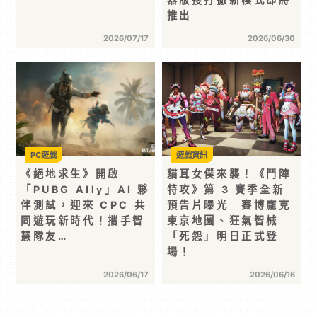
推出
2026/07/17
2026/06/30
PC遊戲
遊戲資訊
《絕地求生》開啟
貓耳女僕來襲！《鬥陣
「PUBG Ally」AI 夥
特攻》第 3 賽季全新
伴測試，迎來 CPC 共
預告片曝光 賽博龐克
同遊玩新時代！攜手智
東京地圖、狂氣智械
慧隊友…
「死怨」明日正式登
場！
2026/06/17
2026/06/16