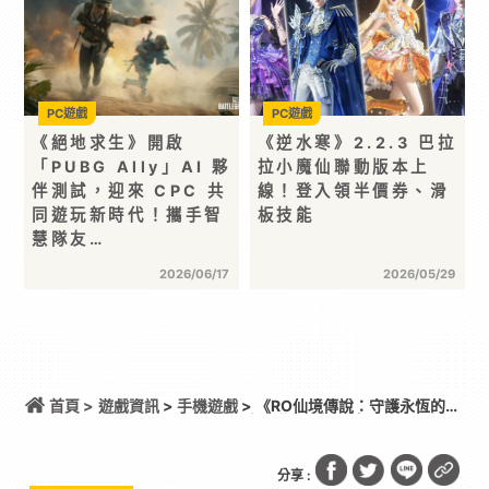
PC遊戲
PC遊戲
《絕地求生》開啟
《逆水寒》2.2.3 巴拉
「PUBG Ally」AI 夥
拉小魔仙聯動版本上
伴測試，迎來 CPC 共
線！登入領半價券、滑
同遊玩新時代！攜手智
板技能
慧隊友…
2026/06/17
2026/05/29
首頁 >
遊戲資訊
>
手機遊戲
> 《RO仙境傳說：守護永恆的愛
Classic》x《槍彈辯駁》 聯動合作正式開跑！
分享 :