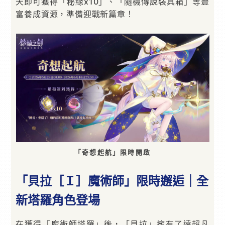
天即可獲得「秘緣x10」、「隨機傳說裝具箱」等豐
富養成資源，準備迎戰新篇章！
「奇想起航」限時開啟
「貝拉［Ｉ］魔術師」限時邂逅｜全
新塔羅角色登場
在獲得「魔術師塔羅」後，「貝拉」擁有了遠超凡