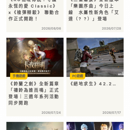
永恆的愛 Classic》
「樂園序曲」今日上
x《槍彈辯駁》 聯動合
線 水屬性新角色「艾
作正式開跑！
達（? ?）」登場
2026/08/06
2026/07/28
手機遊戲
PC遊戲
《鈴蘭之劍》全新篇章
《絕地求生》42.2…
「禱鈴為誰而鳴」正式
登場｜三週年系列活動
同步開跑
2026/07/24
2026/07/17