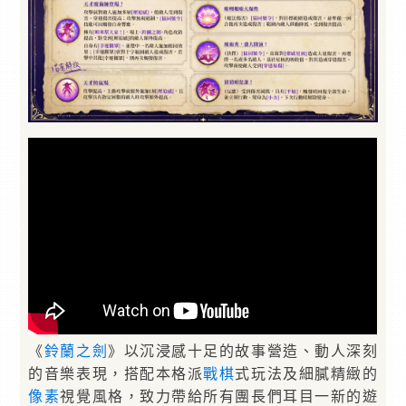
《
鈴蘭之劍
》以沉浸感十足的故事營造、動人深刻
的音樂表現，搭配本格派
戰棋
式玩法及細膩精緻的
像素
視覺風格，致力帶給所有團長們耳目一新的遊