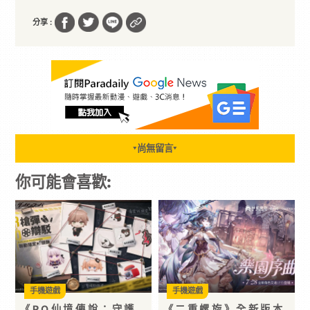
分享 :
尚無留言
▼
▼
你可能會喜歡:
手機遊戲
手機遊戲
《RO仙境傳說：守護
《二重螺旋》全新版本