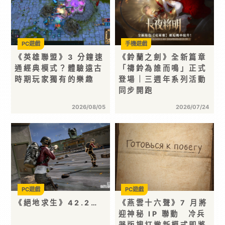
PC遊戲
手機遊戲
《英雄聯盟》3 分鐘速
《鈴蘭之劍》全新篇章
通經典模式？體驗遠古
「禱鈴為誰而鳴」正式
時期玩家獨有的樂趣
登場｜三週年系列活動
同步開跑
2026/08/05
2026/07/24
PC遊戲
PC遊戲
《絕地求生》42.2…
《燕雲十六聲》7 月將
迎神秘 IP 聯動 冷兵
器版搜打撤新模式即將