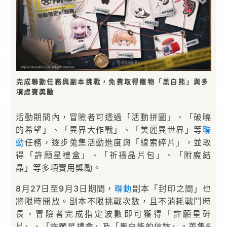
完成聯動任務與副本挑戰，免費取得寵物「黑白熊」與多
項虛寶獎勵
活動期間內，冒險者可透過「活動拼圖」、「破曉
的希望」、「異界大作戰」、「美麗異世界」等
聯
動
任務，逐步蒐集活動進度與「線索碎片」，並取
得「許願星禮盒」、「祈禱晶片包」、「附魔結
晶」等多項實用獎勵。
8月27日至9月3日期間，
聯動
副本「封印之間」也
將限時開放。副本不限挑戰次數，且不消耗戰鬥時
長，冒險者完成指定波數即可獲得「許願星碎
片」、「許願星禮盒」及「黑白熊的信物」。蒐集5