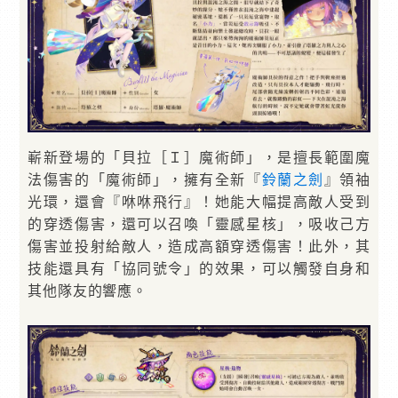
嶄新登場的「貝拉［Ｉ］魔術師」，是擅長範圍魔
法傷害的「魔術師」，擁有全新『
鈴蘭之劍
』領袖
光環，還會『咻咻飛行』！她能大幅提高敵人受到
的穿透傷害，還可以召喚「靈感星核」，吸收己方
傷害並投射給敵人，造成高額穿透傷害！此外，其
技能還具有「協同號令」的效果，可以觸發自身和
其他隊友的響應。