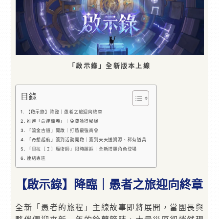
「啟示錄」全新版本上線
目錄
【啟示錄】降臨｜愚者之旅迎向終章
推進「命運織卷」｜免費獲得秘緣
「流金古道」開啟｜打造最強商會
「奇想起航」簽到活動開啟｜簽到天天送資源、稀有道具
「貝拉［Ｉ］魔術師」限時邂逅｜全新塔羅角色登場
連結專區
【啟示錄】降臨｜愚者之旅迎向終章
全新「愚者的旅程」主線故事即將展開，當團長與