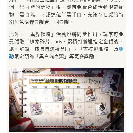
個「黑白熊的信物」後，即可免費合成活動限定寵
物「黑白熊」，讓這位半黑半白、充滿存在感的特
別角色陪伴冒險者一同冒險。
此外，「異界饋贈」活動也將同步推出，玩家可免
費領取「線索碎片」×5，累積打賞達指定金額後，
還可解鎖「成長自選禮盒Ⅱ」、「古拉姆晶核」及
聯
動
限定頭飾「黑白熊之翼」等更多獎勵。