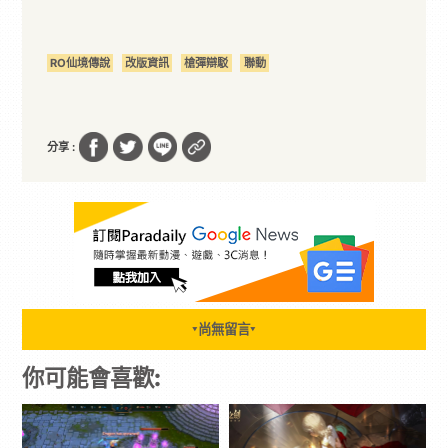
RO仙境傳說
改版資訊
槍彈辯駁
聯動
分享 :
尚無留言
▼
▼
你可能會喜歡: