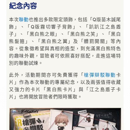
紀念內容
本次
聯動
也推出多款限定頭飾，包括「Q版苗木誠尾
飾」、「Q版霧切響子背飾」、「趴趴江之島盾
子」、「黑白熊之眼」、「黑白熊之笑」、「黑白
熊髮箍」、「黑白熊之翼」及「體罰開關」等內
容。從象徵希望與真相的造型，到充滿黑白熊特色
的趣味外觀，冒險者可依照喜好搭配，走進這場特
別的聯動試煉。
此外，活動期間亦可免費獲得「
槍彈辯駁
聯動
卡
片」作為本次聯動的專屬紀念，以及兩張值得收藏
又強力的卡片「黑白熊卡片」與「江之島盾子卡
片」也將開放冒險者們限時獲取。