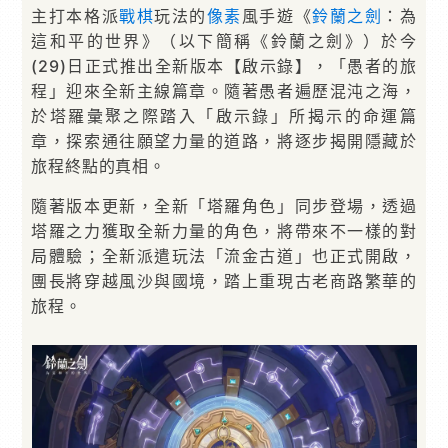
主打本格派
戰棋
玩法的
像素
風手遊《
鈴蘭之劍
：為
這和平的世界》（以下簡稱《鈴蘭之劍》）於今
(29)日正式推出全新版本【啟示錄】，「愚者的旅
程」迎來全新主線篇章。隨著愚者遍歷混沌之海，
於塔羅彙聚之際踏入「啟示錄」所揭示的命運篇
章，探索通往願望力量的道路，將逐步揭開隱藏於
旅程終點的真相。
隨著版本更新，全新「塔羅角色」同步登場，透過
塔羅之力獲取全新力量的角色，將帶來不一樣的對
局體驗；全新派遣玩法「流金古道」也正式開啟，
團長將穿越風沙與國境，踏上重現古老商路繁華的
旅程。