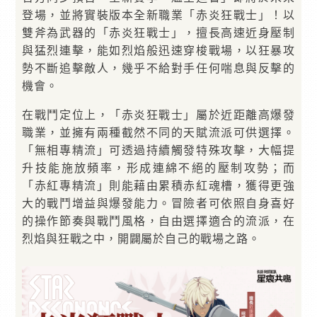
登場，並將實裝版本全新職業「赤炎狂戰士」！以
雙斧為武器的「赤炎狂戰士」，擅長高速近身壓制
與猛烈連擊，能如烈焰般迅速穿梭戰場，以狂暴攻
勢不斷追擊敵人，幾乎不給對手任何喘息與反擊的
機會。
在戰鬥定位上，「赤炎狂戰士」屬於近距離高爆發
職業，並擁有兩種截然不同的天賦流派可供選擇。
「無相專精流」可透過持續觸發特殊攻擊，大幅提
升技能施放頻率，形成連綿不絕的壓制攻勢；而
「赤紅專精流」則能藉由累積赤紅魂槽，獲得更強
大的戰鬥增益與爆發能力。冒險者可依照自身喜好
的操作節奏與戰鬥風格，自由選擇適合的流派，在
烈焰與狂戰之中，開闢屬於自己的戰場之路。