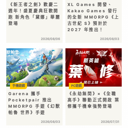
《新王者之劍》歡慶二
XL Games 開發、
週年！盛夏慶典狂歡開
Kakao Games 發行
跑 新角色「黛娜」華麗
的全新 MMORPG《上
登場
古世紀 S》預計於
2027 年推出！
2026/08/06
2026/08/03
手機遊戲
PC遊戲
Garena 攜手
《永劫無間》×《全職
Pocketpair 推出
高手》聯動正式開啟 葉
MMORPG 手遊《幻獸
修攜千機傘強勢登場
帕魯 世界》手遊
2026/08/03
2026/07/31