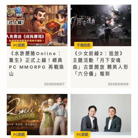
PC遊戲
手機遊戲
《水滸歷險Online：
《少女前線2：追放》
重生》正式上線！經典
主題活動「月下安魂
PC MMORPG 再戰梁
曲」古堡開放 精英人形
山
「六分儀」報到
2026/08/07
2026/08/06
PC遊戲
PC遊戲