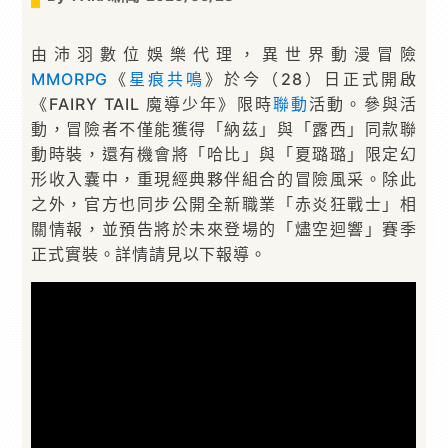
由沛羽數位娛樂代理，異世界動漫冒險
MMORPG
《
星痕共鳴
》於今（28）日正式開啟
《FAIRY TAIL 魔導少年》限時
聯動
活動。參與活
動，冒險者不僅能獲得「納茲」與「露西」同款聯
動時裝，還有機會將「哈比」與「夏璐璐」限定幻
形收入囊中，重現經典夥伴組合的冒險風采。除此
之外，官方也同步公開全新職業「赤炎狂戰士」相
關情報，並預告將於未來登場的「燼空迴響」賽季
正式實裝。詳情請見以下報導。