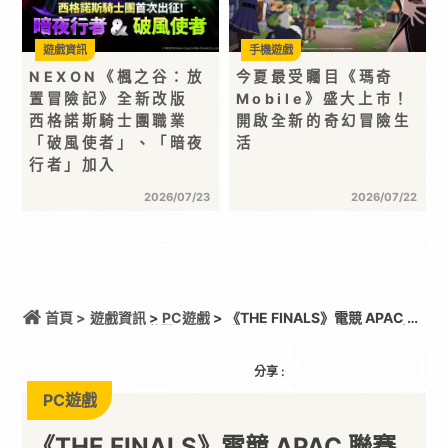
遊戲資訊
手機遊戲
NEXON《楓之谷：放
今夏最受矚目《瑪奇
置冒險記》全新改版
Mobile》盛大上市！
西格諾斯騎士團職業
開啟全新的奇幻冒險生
「破風使者」、「暗夜
活
行者」加入
2026/07/23
2026/07/22
首頁 >
遊戲資訊
>
PC遊戲
> 《THE FINALS》電競 APAC 聯
賽第三輪激戰再起！最後一次 Cycle 賽事8 月 8 日報
名截止！
分享 :
PC遊戲
《THE FINALS》電競 APAC 聯賽