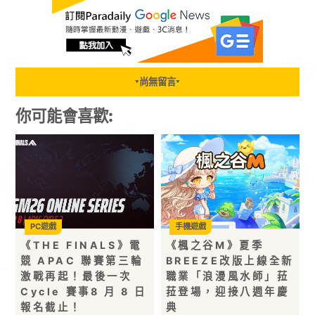
尚無留言
▼
▼
你可能會喜歡:
PC遊戲
手機遊戲
《THE FINALS》電
《楓之谷M》夏季
競 APAC 聯賽第三輪
BREEZE改版上線全新
激戰再起！最後一次
職業「浪漫風水師」菈
Cycle 賽事8 月 8 日
菈登場，迎接八週年慶
報名截止！
典