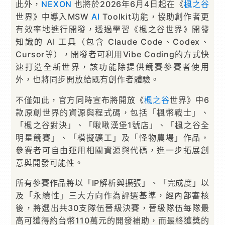
此外，
NEXON
也將於2026年6月4日起在《
楓之谷
世界》中導入MSW
AI
Toolkit功能，協助創作者更
有效率地進行開發，透過學習《楓之谷世界》開發
知識的 AI 工具（包含 Claude Code、Codex、
Cursor等），開發者可利用Vibe Coding的方式快
速打造全新世界，該功能除提供競賽參賽者使用
外，也將同步開放給既有創作者體驗。
不僅如此，官方同時宣布將開放《
楓之谷
世界》中6
款原創世界的資源與程式碼，包括「楓幣戰士」、
「楓之谷對決」、「啾啾漢堡1號店」、「楓之谷全
明星競賽」、「模擬礦工」及「怪物農場」作品，
參賽者可自由運用相關資源與代碼，進一步拓展創
意與開發可能性。
所有參賽作品將以「IP解析與擴張」、「完成度」以
及「永續性」三大方向作為評選基準，經內部審核
後，將選出共30支隊伍晉級決賽，晉級隊伍每隊最
高可獲得約台幣110萬元的開發補助，而最終獲獎的