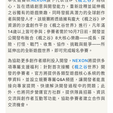
心，旨在透過創意與開發能力，重新詮釋並延伸楓
之谷獨有的遊戲樂趣，同時發掘具潛力的全球創作
者與開發人才，該競賽將透過擁有龐大《楓之谷》IP
資源的沙盒創作平台《楓之谷世界》進行，凡年滿
14歲以上皆可參與；參賽者需於10月7日前，開發並
公開發布融合《楓之谷》8大核心樂趣——成長、探
險、打怪、戰鬥、收集、協作、挑戰與競爭——所
延伸出的全新遊戲世界，即可完成報名參賽。
為協助更多創作者順利投入開發，
NEXON
將提供多
項專屬支援福利：針對首次接觸《
楓之谷
世界》開
發的參賽者，官方將提供各類型遊戲核心系統的教
學資料，並設立競賽專屬Q&A頻道，讓開發者能直
接向專家提問、快速解決開發過程中的問題；此
外，也將同步營運官方社群，提供隊員招募、資訊
交流與創作者互動等功能，協助參賽者建立合作與
交流機會。