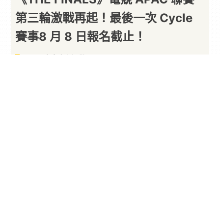
第三輪激戰再起！最後一次 Cycle
賽事8 月 8 日報名截止！
以下內容由廠商提供
By
PARA新聞
2026/07/31
NEXON
於 28 日正式宣布，由旗下子公司 Embark
Studios 開發的團隊型動作 FPS《
THE
FINALS
（最終決戰）》，在全球
電競
賽事「The
Grand Major Online Series」亞太（APAC）聯賽
第三次 Cycle 中，由韓國勁旅「HIBOO」再度技壓
群雄，收下隊史 2 連霸。