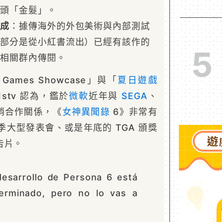
一頭「金髮」。
完成
：據傳海外的外包美術與內部測試
大部分是從小紅書流出）已經有該作的
5
在相關群內傳閱。
Games Showcase」與「
夏日遊戲
1stv 認為，鑑於
微軟
近年與
SEGA
、
行銷合作關係，《
女神異聞錄
6》非常有
大型發表會、或是年底的 TGA 頒獎
告片。
esarrollo de Persona 6 está
terminado, pero no lo vas a