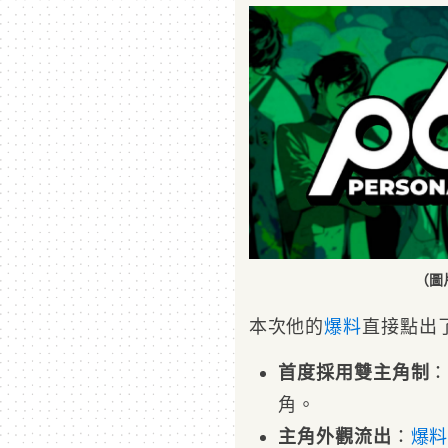
（圖
本次他的
爆料
直接點出
首度採用雙主角制
角。
主角外觀流出
：
爆