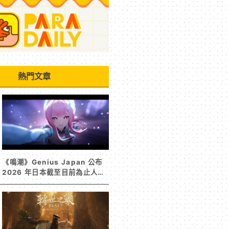
熱門文章
《鳴潮》Genius Japan 公布
2026 年日本截至目前為止人氣
歌單《遠航星的告別》&《自無
垠處歸航之星》入榜