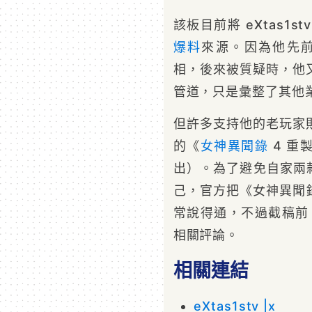
該板目前將 eXtas1s
爆料
來源。因為他先前在
相，後來被質疑時，他又
管道，只是彙整了其他
但許多支持他的老玩家則
的《
女神異聞錄
4 重
出）。為了避免自家兩
己，官方把《女神異聞錄
常說得通，不過截稿
相關評論。
相關連結
eXtas1stv |x