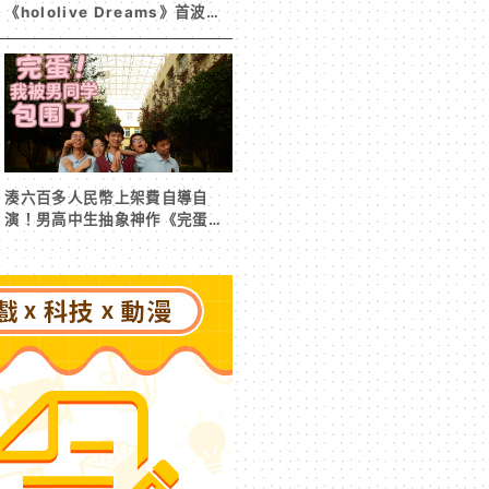
《hololive Dreams》首波夏
日活動今日開跑 白銀諾艾爾等
5 位人氣成員泳裝卡池同步解鎖
湊六百多人民幣上架費自導自
演！男高中生抽象神作《完蛋！
我被男同學包圍了》突然爆紅