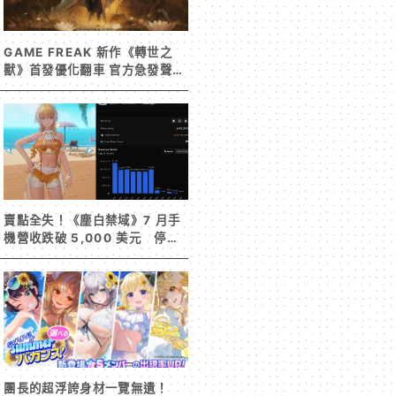
GAME FREAK 新作《轉世之
獸》首發優化翻車 官方急發聲明
承諾提供大量更新彌補
賣點全失！《塵白禁域》7 月手
機營收跌破 5,000 美元 停服
整改後玩家大量流失
團長的超浮誇身材一覽無遺！