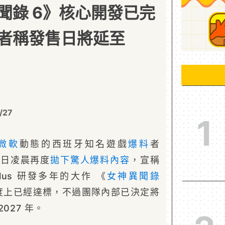
聞錄 6》核心開發已完
者稱發售日將延至
/27
1
微軟
動態的西班牙知名遊戲
爆料
者
）日凌晨再度
拋下驚人爆料內容
，宣稱
lus 研發多年的大作 《
女神異聞錄
度上已經達標，不過團隊內部已決定將
027 年。