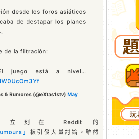
ción desde los foros asiáticos
caba de destapar los planes
s.
 de la filtración:
l juego está a nivel…
m/NW0UcOm3Yf
ias & Rumores (@eXtas1stv)
May
刻在 Reddit 的
Rumours」
板引發大量討論。雖然