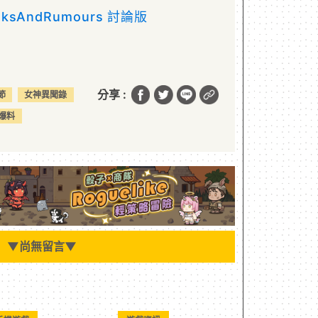
eaksAndRumours 討論版
分享 :
節
女神異聞錄
爆料
▼
尚無留言
▼