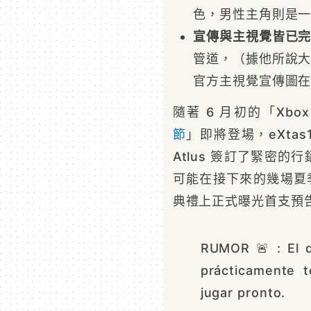
色，男性主角則是
宣傳與主視覺皆已
管道，（據他所說
官方主視覺宣傳圖
隨著 6 月初的「Xbox 
節
」即將登場，eXtas
Atlus 簽訂了緊密的
可能在接下來的幾場夏季
典禮上正式曝光首支預
RUMOR 🚨 : El d
prácticamente 
jugar pronto.