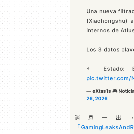
Una nueva filtra
(Xiaohongshu) a
internos de Atlu
Los 3 datos clave
⚡️ Estado: E
pic.twitter.co
— eXtas1s 🎮 Notic
26, 2026
消息一出，立
「GamingLeaksAnd