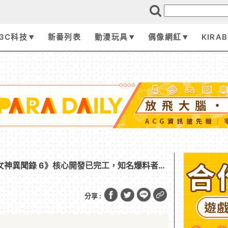
3C科技
新番列表
動漫玩具
偶像網紅
KIRA
女神異聞錄 6》核心開發已完工，知名爆料者稱
 年
分享 :