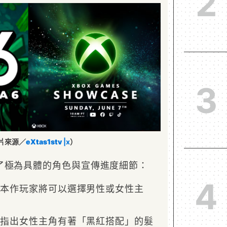
2
3
片來源／
eXtas1stv
|x
）
了極為具體的角色與宣傳進度細節：
4
：本作玩家將可以選擇男性或女性主
料
指出女性主角有著「黑紅搭配」的髮