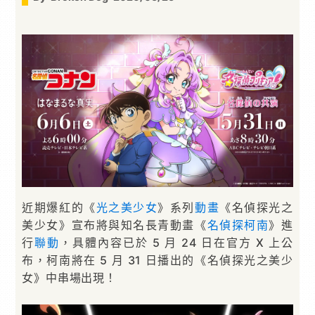
近期爆紅的《
光之美少女
》系列
動畫
《名偵探光之
美少女》宣布將與知名長青動畫《
名偵探柯南
》進
行
聯動
，具體內容已於 5 月 24 日在官方 X 上公
布，柯南將在 5 月 31 日播出的《名偵探光之美少
女》中串場出現！