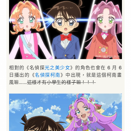
相對的《名偵探
光之美少女
》的角色也會在 6 月 6
日播出的《
名偵探柯南
》中出現，就是這個柯南畫
風嘛……
這樣才有小學生的樣子嘛！！！