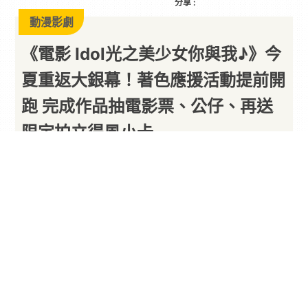
分享 :
動漫影劇
《電影 Idol光之美少女你與我♪》今
夏重返大銀幕！著色應援活動提前開
跑 完成作品抽電影票、公仔、再送
限定拍立得風小卡
以下內容由廠商提供
By
PARA新聞
2026/08/05
陪伴無數大小朋友成長的《
光之美少女
》系列，今
年夏天將以
電影
形式重返大銀幕！為迎接
《電
影 Idol光之美少女你與我♪久等了！為你送上閃耀的
現場演唱會！》
上映(以下簡稱
《電影 Idol 光之美少
女你與我♪》
)，主辦單位特別推出「光之美少女著