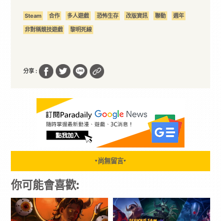
Steam
合作
多人遊戲
恐怖生存
改版資訊
聯動
週年
非對稱競技遊戲
黎明死線
分享 :
尚無留言
▼
▼
你可能會喜歡: