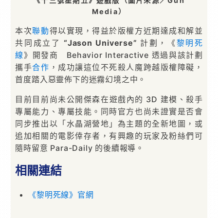
《十三號星期五》遊戲版（圖片來源／Gun
Media）
本次
聯動
得以實現，得益於版權方近期達成和解並
共同成立了
“Jason Universe”
計劃，《
黎明死
線
》開發商 Behavior Interactive 透過與該計劃
攜手
合作
，成功讓這位不死殺人魔跨越版權障礙，
首度踏入惡靈佈下的迷霧幻境之中。
目前目前尚未公開傑森在遊戲內的 3D 建模、殺手
專屬能力、專屬技能。同時官方也尚未證實是否會
同步推出以「水晶湖營地」為主題的全新地圖，或
追加相關的電影倖存者，有興趣的玩家及粉絲們可
隨時留意 Para-Daily 的後續報導。
相關連結
《黎明死線》官網