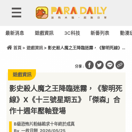
最新消息
遊戲資訊
3C科技
新番列表
動漫
首頁 >
遊戲資訊
> 影史殺人魔之王降臨迷霧，《黎明死線》
X《十三號星期五》「傑森」合作十週年壓軸登場
分享 :
遊戲資訊
影史殺人魔之王降臨迷霧，《黎明死
線》X《十三號星期五》「傑森」合
作十週年壓軸登場
B級恐怖片粉絲跪求十年終於成真
By
一枚月餅
2026/05/25