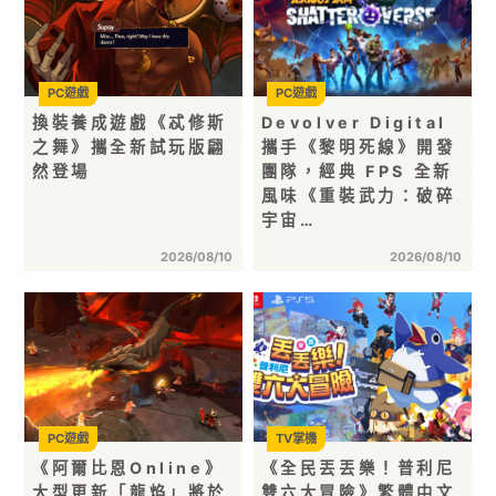
PC遊戲
PC遊戲
換裝養成遊戲《忒修斯
Devolver Digital
之舞》攜全新試玩版翩
攜手《黎明死線》開發
然登場
團隊，經典 FPS 全新
風味《重裝武力：破碎
宇宙…
2026/08/10
2026/08/10
PC遊戲
TV掌機
《阿爾比恩Online》
《全民丟丟樂！普利尼
大型更新「龍焰」將於
雙六大冒險》繁體中文