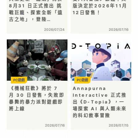
8月31 日正式推出 挑
版決定於2026年11月
戰巨龍、探索全新「遠
12日發售！
古之地」，登陸…
2026/07/24
2026/07/16
PC遊戲
PC遊戲
《機械狂歡》將於 7
Annapurna
月 30 日發售，失敗即
Interactive 正式推
暴斃的暴力派對遊戲即
出《D-Topia》，⼀
將上線
場探索 AI 與⼈類未來
的科幻敘事冒險
2026/07/16
2026/07/15