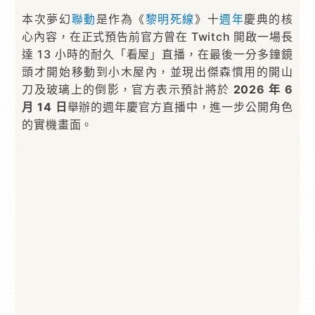
本次夢幻
聯動
是作為《
黎明死線
》十
週年
慶典的核
心內容，在正式預告前官方曾在 Twitch 開啟一場長
達 13 小時的耐久「看屋」直播，在最後一分多鐘鏡
頭才開始移動到小木屋內，並現出傑森慣用的開山
刀及玻璃上的倒影，官方表示預計將於
2026 年 6
月 14 日
舉辦的週年慶官方直播中，進一步公開角色
的實機畫面。