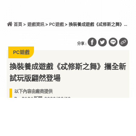
首頁 >
遊戲資訊
>
PC遊戲
> 換裝養成遊戲《忒修斯之舞》攜
全新試玩版翩然登場
分享 :
PC遊戲
換裝養成遊戲《忒修斯之舞》攜全新
試玩版翩然登場
以下內容由廠商提供
By
PARA新聞
2026/08/10
《雙盲把戲》和《零和之心》的開發商 Citreat
Studio 欣然宣佈，旗下以華麗魔物舞會為舞臺的換
裝
養成
遊戲《忒修斯之舞》現已在
Steam
推出全新