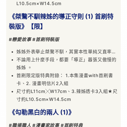
L10.5cm×W14.5cm
《桀驁不馴辣姊的導正守則 (1) 首刷特
裝版》【限】
#戀愛故事 #首刷特裝版
姊姊外表舉止桀驁不馴，其實本性單純又直率…
不論用上什麼手段，都要「導正」囂張又傲慢的
姊姊 。
首刷限定版特典附錄： 1.本集漫畫with首刷書
卡、2. 漫畫明信片2入組
尺寸約L11cm╳W17cm、3.辣姊透卡3入組★尺
寸約L10.5cm×W14.5cm
《勾勒黑白的兩人 (1)》
#職場職人 #漫畫家故事 #首刷特典