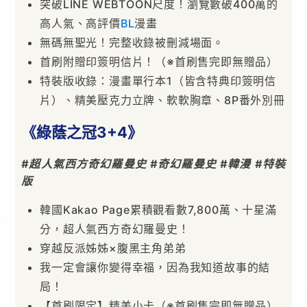
突破LINE WEBTOON尺度！瀏覽數破400萬的
高人氣、高評價
BL
漫畫
無碼無聖光！完整收錄被刪減場面。
首刷附贈印簽明信片！（※首刷售完即無贈品）
特裝版收錄：漫畫單行本1（皆含特典印簽明信
片）、精美壓克力立牌、軟軟胸章、8P番外別冊
《綠蔭之冠3+4》
#超人氣西方奇幻羅曼史 #奇幻羅曼史 #韓漫 #特裝
版
韓國Kakao Page累積觀看數7,800萬、十星滿
分，超人氣西方奇幻羅曼史！
穿越反派姊姊×腹黑主角弟弟
我一定會讓你變得幸福，因為我知道故事的結
局！
【首刷限定】精美小卡（※首刷售完即無贈品）