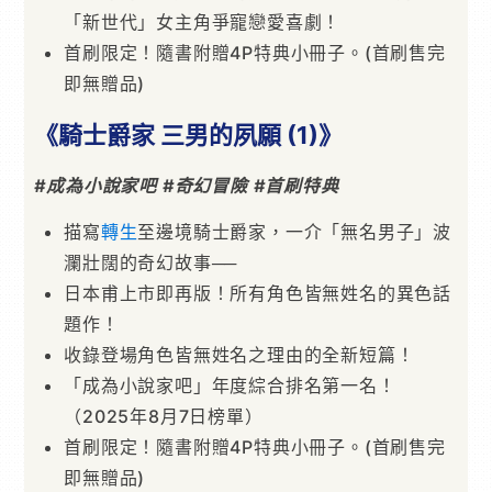
「新世代」女主角爭寵戀愛喜劇！
首刷限定！隨書附贈4P特典小冊子。(首刷售完
即無贈品)
《騎士爵家 三男的夙願 (1)》
#成為小說家吧 #奇幻冒險 #首刷特典
描寫
轉生
至邊境騎士爵家，一介「無名男子」波
瀾壯闊的奇幻故事──
日本甫上市即再版！所有角色皆無姓名的異色話
題作！
收錄登場角色皆無姓名之理由的全新短篇！
「成為小說家吧」年度綜合排名第一名！
（2025年8月7日榜單）
首刷限定！隨書附贈4P特典小冊子。(首刷售完
即無贈品)