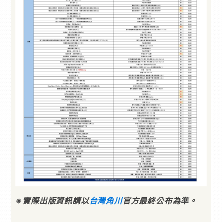
※實際出版資訊請以
台灣角川
官方最終公布為準。