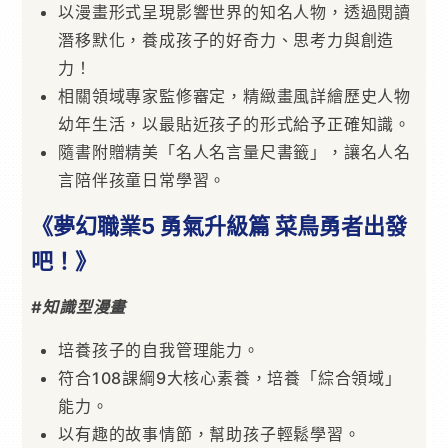
以漫畫形式呈現影響世界的知名人物，透過閱讀
潛移默化，養成孩子的好奇力、思考力與創造
力！
相關領域專家監修審定，精緻畫風詳繪歷史人物
幼年生活，以最貼近孩子的形式給予正確知識。
隨書附贈精美「名人名言量尺書籤」，讓名人名
言陪伴孩童日常學習。
《夢幻職業5 勇氣升級篇 菜鳥勇者出發
吧！》
#知識型漫畫
培養孩子的自我管理能力。
符合108課綱9大核心素養，培養「綜合領域」
能力。
以有趣的故事情節，幫助孩子輕鬆學習。