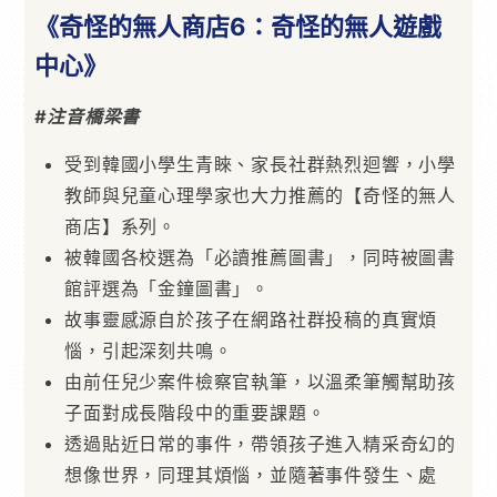
《奇怪的無人商店6：奇怪的無人遊戲
中心》
#注音橋梁書
受到韓國小學生青睞、家長社群熱烈迴響，小學
教師與兒童心理學家也大力推薦的【奇怪的無人
商店】系列。
被韓國各校選為「必讀推薦圖書」，同時被圖書
館評選為「金鐘圖書」。
故事靈感源自於孩子在網路社群投稿的真實煩
惱，引起深刻共鳴。
由前任兒少案件檢察官執筆，以溫柔筆觸幫助孩
子面對成長階段中的重要課題。
透過貼近日常的事件，帶領孩子進入精采奇幻的
想像世界，同理其煩惱，並隨著事件發生、處