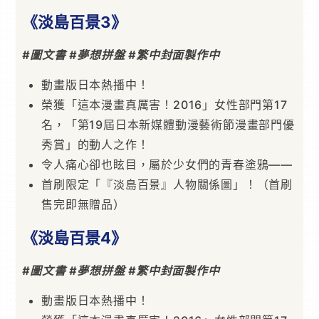
《淡島百景3》
#圖文書 #夢想拼盤 #繁中封面製作中
動畫版日本熱播中！
榮獲「這本漫畫真厲害！2016」女性部門第17
名，「第19屆日本新媒體動漫藝術節漫畫部門優
秀賞」的動人之作！
令人痛心卻也眩目，屬於少女們的青春塗鴉——
首刷限定「『淡島百景』人物關係圖」！（首刷
售完即無贈品）
《淡島百景4》
#圖文書 #夢想拼盤 #繁中封面製作中
動畫版日本熱播中！