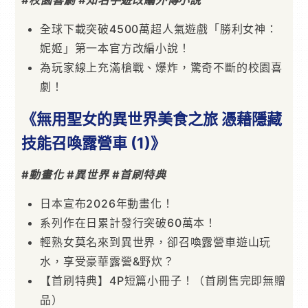
全球下載突破4500萬超人氣遊戲「勝利女神：
妮姬」第一本官方改編小說！
為玩家線上充滿槍戰、爆炸，驚奇不斷的校園喜
劇！
《無用聖女的異世界美食之旅 憑藉隱藏
技能召喚露營車 (1)》
#動畫化 #異世界 #首刷特典
日本宣布2026年動畫化！
系列作在日累計發行突破60萬本！
輕熟女莫名來到異世界，卻召喚露營車遊山玩
水，享受豪華露營&野炊？
【首刷特典】4P短篇小冊子！（首刷售完即無贈
品）