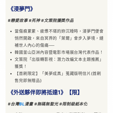
《浸夢門》
#戀愛故事 #死神 #文策院獲獎作品
當傷痕累累、疲憊不堪的妳沉睡時，浸夢門便會
悄然開啟，來自冥界的「萊爾」會步入夢境，縫
補世人內心的傷痛──
韓國釜山亞洲內容暨電影市場展台灣代表作品！
文策院「出版轉影視：潛力改編文本主題推薦」
獲獎！
【首刷限定】「美夢成真」蒐藏版明信片(首刷
售完即無贈品)
《外送夥伴即將抵達1》
【限】
#台灣
BL
漫畫 #無碼無聖光 #限制級紙本化