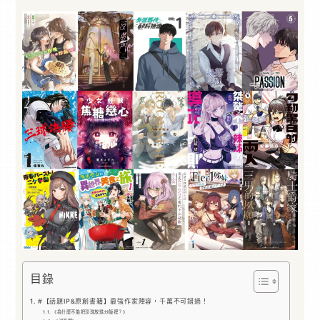
目錄
#【話題IP&原創書籍】最強作家陣容，千萬不可錯過！
《為什麼不能把珍珠放進炒飯裡？》