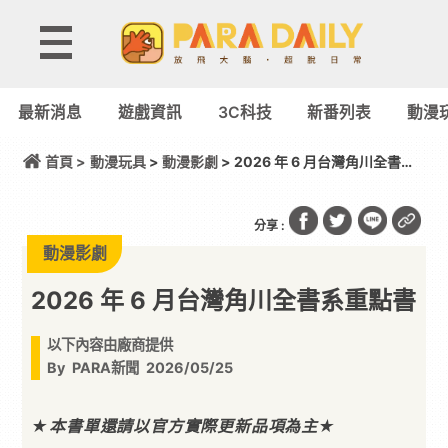
最新消息
遊戲資訊
3C科技
新番列表
動漫
首頁 >
動漫玩具
>
動漫影劇
> 2026 年 6 月台灣角川全書系
重點書
分享 :
動漫影劇
2026 年 6 月台灣角川全書系重點書
以下內容由廠商提供
By
PARA新聞
2026/05/25
★本書單還請以官方實際更新品項為主★