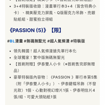
3+4特裝版收錄：漫畫單行本3+4（皆含特典小
卡）、精美壓克力屏風、Q版壓克力吊飾、亮銀
貼紙組、甜蜜拍立得組
《PASSION (5)》【限】
#
BL
漫畫 #無碼無聖光 #超人氣條漫 #特裝版
領先韓國！超人氣條漫搶先單行本化
全球獨家！繁中版無碼無聖光
【首刷附贈】伊泰雙人小卡（※首刷售完即無贈
品）
豪華特裝版內容物：《PASSION 》單行本第5集
（附「伊泰雙人小卡」）、伊泰鍵帽吊飾（不發
光款）1個、心動對視幻燈片1張、伊泰明信片4
張/組、可愛大頭貼紙1張