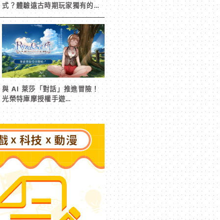
式？體驗遠古時期玩家獨有的樂
趣
與 AI 萊莎「對話」推進冒險！
光榮特庫摩授權手遊
《RyzaChat:AI ライザと創る
あなただけのひと夏の夢物語》
事前登錄今日啟動