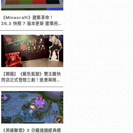
《Minecraft》建築革命！
26.3 快照 7 版本更新 建築用方
塊家族迎來新成員 混凝土階梯&
半磚震撼登場！
【開箱】《藍色監獄》雙主題快
閃店正式登陸三創！造景與限定
周邊搶先看
《英雄聯盟》3 分鐘速通經典模