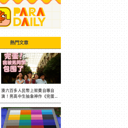
熱門文章
湊六百多人民幣上架費自導自
演！男高中生抽象神作《完蛋！
我被男同學包圍了》突然爆紅