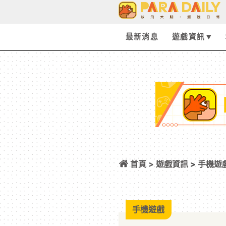
最新消息
遊戲資訊
首頁 >
遊戲資訊
>
手機遊
宗四郎之兄，★5 角
元晶的番外活動［
手機遊戲