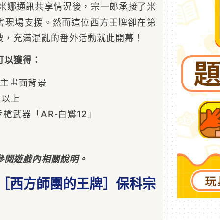
白米娜通訊共享情況後，宗一郎承接了米
害現場支援。然而這位西方王牌卻在第
大波，充滿混亂的番外活動就此開幕！
可以獲得：
新主畫面背景
個以上
步槍武器「AR-白鷺12」
參閱遊戲內相關說明。
色［西方師團的王牌］保科宗