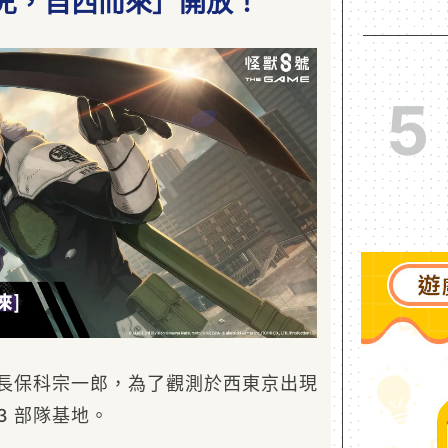
兒，自西而來］開放！
5
隊長保科宗一郎，為了觀測於西東京出現
3 部隊基地。