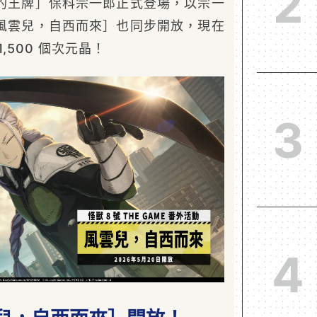
2
團的王牌］保科宗一郎正式登場，以宗一
風雲兒，自西而來］也同步開放，現在
,500 個次元晶！
3
4