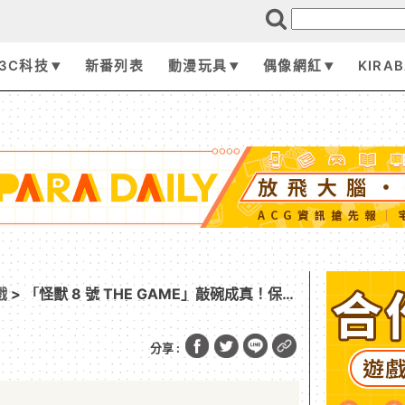
3C科技
新番列表
動漫玩具
偶像網紅
KIRA
戲
> 「怪獸 8 號 THE GAME」敲碗成真！保科
色保科宗一郎終於實裝！可獲得 1,500 以上次
風雲兒，自西而來］也同步開放！
分享 :