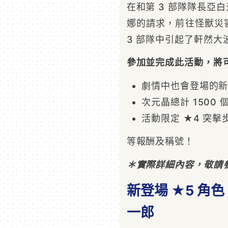
在和第 3 部隊隊長亞
娜的請求，前往怪獸災
3 部隊中引起了軒然
參加並完成此活動，將
劇情中也會登場的
次元晶總計 1500 
活動限定 ★4 突擊
等報酬及稱號！
＊實際詳細內容，敬請
新登場 ★5 角
一郎