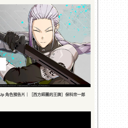
 Pick Up 角色預告片｜［西方師團的王牌］保科宗一郎