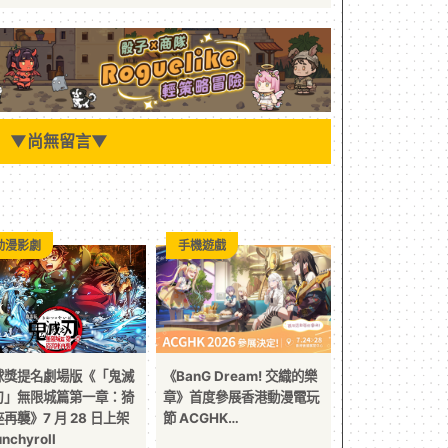
▼
尚無留言
▼
動漫影劇
手機遊戲
球獎提名劇場版《「鬼滅
《BanG Dream! 交織的樂
刃」無限城篇第一章：猗
章》首度參展香港動漫電玩
再襲》7 月 28 日上架
節 ACGHK…
nchyroll