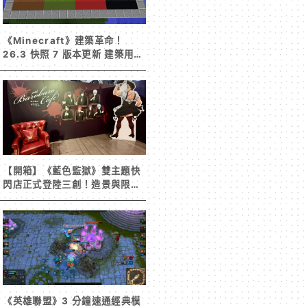
《Minecraft》建築革命！
26.3 快照 7 版本更新 建築用方
塊家族迎來新成員 混凝土階梯&
半磚震撼登場！
【開箱】《藍色監獄》雙主題快
閃店正式登陸三創！造景與限定
周邊搶先看
《英雄聯盟》3 分鐘速通經典模