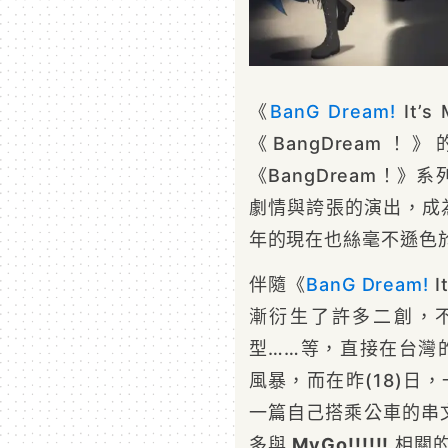
《
BanG Dream!
It’
《BangDream！
《BangDream！
劇情與誇張的演出，成為
年的現在也絲毫不遜色
伴隨《
BanG Dream!
I
漸衍生了許多二創，
型……等，直接在台灣的
風暴，而在昨(18)日
一篇自己搭乘公車的串
多與
MyGo!!!!!!
相關