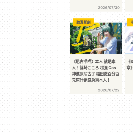
2026/07/30
動漫影劇
《尼古喵喵》本人 就是本
《B
人！篠崎こころ 超強 Cos
章
神還原尼古子 稲田徹百分百
元原汁還原房東本人！
2026/07/22