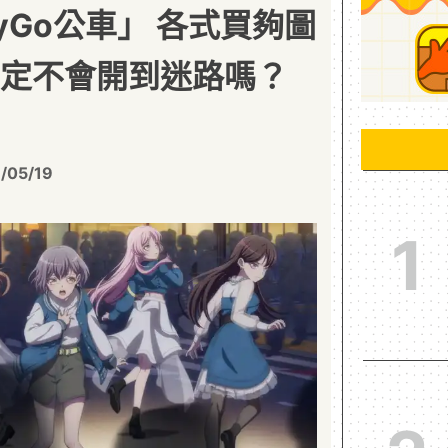
yGo公車」 各式買夠圖
確定不會開到迷路嗎？
/05/19
1