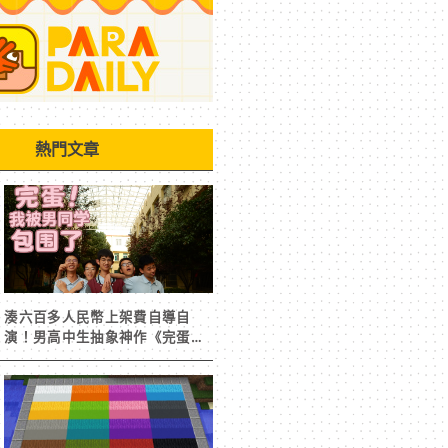
熱門文章
湊六百多人民幣上架費自導自
演！男高中生抽象神作《完蛋！
我被男同學包圍了》突然爆紅