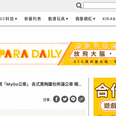
3C科技
新番列表
動漫玩具
偶像網紅
KIRA
現「MyGo公車」 各式買夠圖包佈滿公車 確定
分享 :