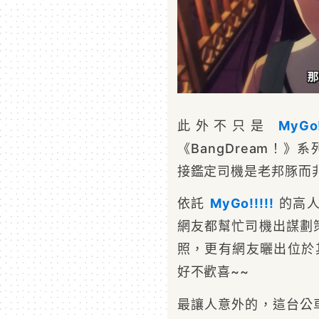
此外不只是
MyGo!
《BangDream！》
接鑑定司機是老邦豚而
依託
MyGo!!!!!
的高人
網友都幫忙司機出謀劃
照，更有網友曬出位於
好不歡喜~~
最讓人意外的，這台公