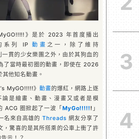
2
s MyGO!!!!!》是於 2023 年首度播出
》的系列 IP
動畫
之一，除了維持
3
》系列一貫的少女樂團之外，由於其狗血的
了當時最初圈的動畫，即使在 2026
於其他知名動畫。
t’s MyGO!!!!!》
動畫
的爆紅，網路上逐
不論是繪畫、動畫、漫畫又或者是模
 ACG 圈掀起了一波「
MyGo!!!!!
!
」
4
，一名來自高雄的
Threads
網友分享了
文，驚喜的是其所搭乘的公車上衝了許
的告示！？