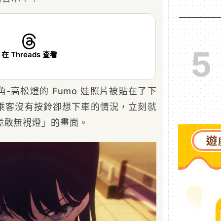
5
在 Threads 查看
-高松燈的 Fumo 娃照片被貼在了下
乘客沒有按鈴卻想下車的情況，立刻就
竟敢無視燈」的畫面。