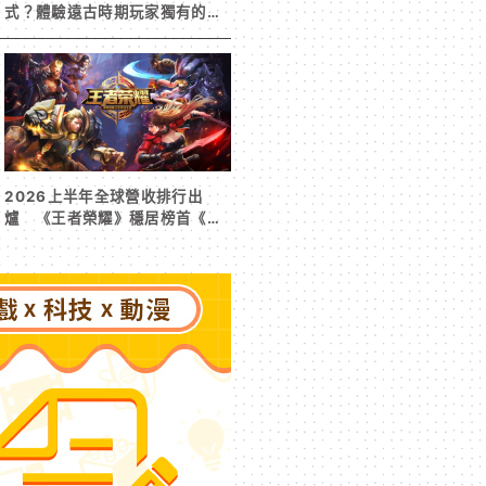
式？體驗遠古時期玩家獨有的樂
趣
2026上半年全球營收排行出
爐 《王者榮耀》穩居榜首《寒
霜啟示錄》緊追在後！