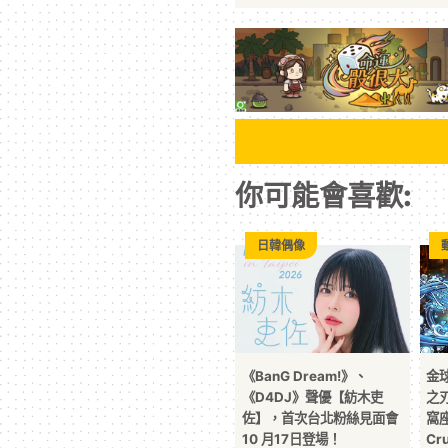
你可能會喜歡:
日韓偶像
《BanG Dream!》、
金
《D4DJ》聲優【紡木吏
之
佐】，首次台北粉絲見面會
窩座
10 月17日登場！
Cru