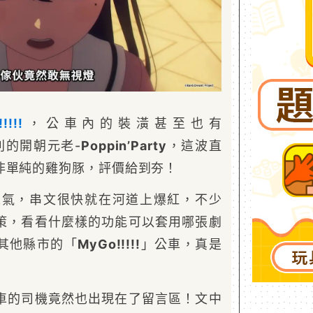
!!!!
，公車內的裝潢甚至也有
系列的開朝元老-
Poppin’Party
，這波直
非單純的雞狗豚，評價給到夯！
氣，串文很快就在河道上爆紅，不少
策，看看什麼樣的功能可以套用哪張劇
其他縣市的「
MyGo!!!!!
」公車，真是
車的司機竟然也出現在了留言區！文中