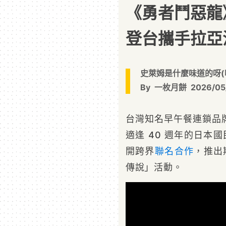
《勇者鬥惡龍》
登台攜手拉亞
史萊姆是什麼味道的呀(
By
一枚月餅
2026/05
台灣知名早午餐連鎖品
適逢 40 週年的日本
開跨界
聯名
合作
，推出期
傳說」活動。