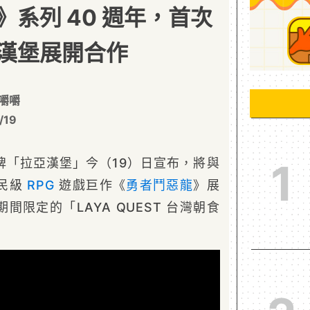
系列 40 週年，首次
漢堡展開合作
嚼嚼
/19
牌「拉亞漢堡」今（19）日宣布，將與
1
國民級
RPG
遊戲巨作《
勇者鬥惡龍
》展
間限定的「LAYA QUEST 台灣朝食