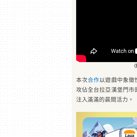
（
本次
合作
以遊戲中象徵
攻佔全台拉亞漢堡門市
注入滿滿的晨間活力。