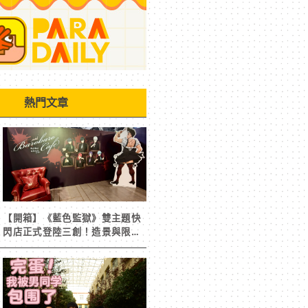
熱門文章
【開箱】《藍色監獄》雙主題快
閃店正式登陸三創！造景與限定
周邊搶先看