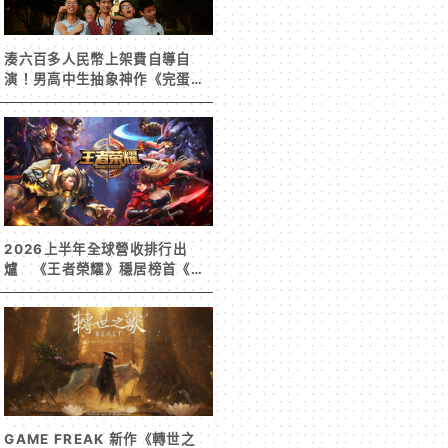
湊六百多人民幣上架費自導自
演！男高中生抽象神作《完蛋！
我被男同學包圍了》突然爆紅
2026上半年全球營收排行出
爐 《王者榮耀》穩居榜首《寒
霜啟示錄》緊追在後！
GAME FREAK 新作《轉世之