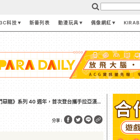
3C科技
新番列表
動漫玩具
偶像網紅
KIRA
鬥惡龍》系列 40 週年，首次登台攜手拉亞漢堡
分享 :