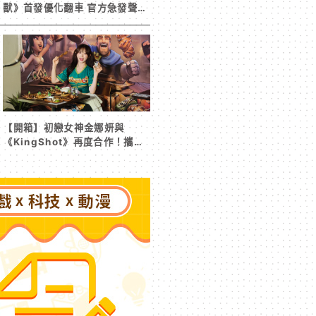
獸》首發優化翻車 官方急發聲明
承諾提供大量更新彌補
【開箱】初戀女神金娜妍與
《KingShot》再度合作！攜手
焦糖楓、柒息地推出「國王燒烤
節」活動