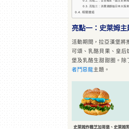
亮點二：全台獨家「國王史萊
亮點三：消費滿額抽日本大阪
相關連結
亮點一：史萊姆主
活動期間，拉亞漢堡將推
可頌、乳酪貝果、皇后
堡及乳酪生甜甜圈。除
者鬥惡龍
主題。
史萊姆炸雞芝加哥堡、史萊姆