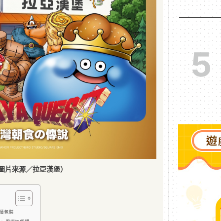
5
圖片來源／拉亞漢堡）
睛包裝