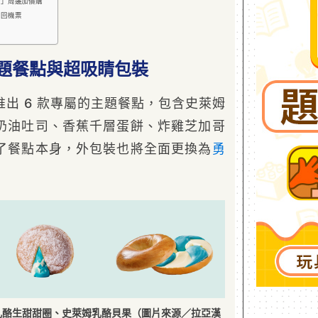
姆」周邊加價購
來回機票
題餐點與超吸睛包裝
出 6 款專屬的主題餐點，包含史萊姆
奶油吐司、香蕉千層蛋餅、炸雞芝加哥
了餐點本身，外包裝也將全面更換為
勇
乳酪生甜甜圈、史萊姆乳酪貝果（圖片來源／拉亞漢