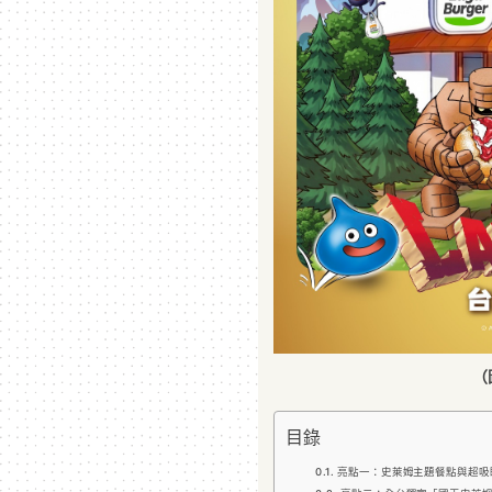
（
目錄
亮點一：史萊姆主題餐點與超吸