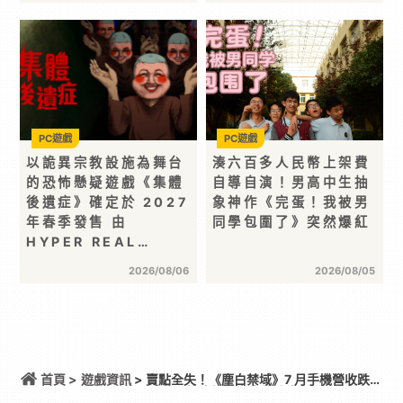
PC遊戲
PC遊戲
以詭異宗教設施為舞台
湊六百多人民幣上架費
的恐怖懸疑遊戲《集體
自導自演！男高中生抽
後遺症》確定於 2027
象神作《完蛋！我被男
年春季發售 由
同學包圍了》突然爆紅
HYPER REAL…
2026/08/06
2026/08/05
首頁 >
遊戲資訊
> 賣點全失！《塵白禁域》7 月手機營收跌破
5,000 美元 停服整改後玩家大量流失