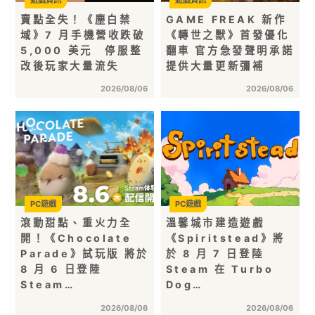
遊戲資訊
遊戲資訊
賣點全失！《塵白禁
GAME FREAK 新作
域》7 月手機營收跌破
《轉世之獸》首發優化
5,000 美元 停服整
翻車 官方急發聲明承諾
改後玩家大量流失
提供大量更新彌補
2026/08/06
2026/08/06
PC遊戲
PC遊戲
滾動甜點、重火力全
溫馨城市建造遊戲
開！《Chocolate
《Spiritstead》將
Parade》試玩版 將於
於 8 月 7 日登陸
8 月 6 日登陸
Steam 在 Turbo
Steam…
Dog…
2026/08/06
2026/08/06