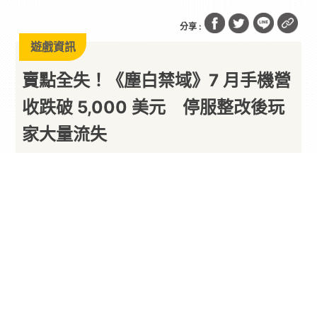
分享 :
遊戲資訊
賣點全失！《塵白禁域》7 月手機營
收跌破 5,000 美元 停服整改後玩
家大量流失
這營收跟倒了沒兩樣
By
一枚月餅
2026/08/06
由西山居旗下狸花貓工作室開發的 3D 美少女射擊
手遊《
塵白禁域
》，曾憑藉高自由度的角色互動與
膾炙人口的擦邊內容成功逆轉口碑，一度成為
二次
元
手遊市場的話題作品。然而根據
海外數據分析平
台 Pirat Nation 所披露的 2026 年 7 月全球手遊營
收統計
，《塵白禁域》手機端單月內購收入已降至