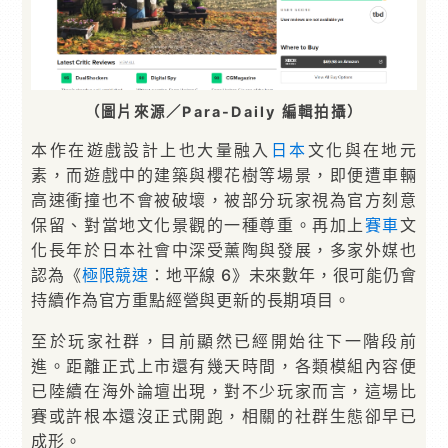
（圖片來源／Para-Daily 編輯拍攝）
本作在遊戲設計上也大量融入
日本
文化與在地元
素，而遊戲中的建築與櫻花樹等場景，即便遭車輛
高速衝撞也不會被破壞，被部分玩家視為官方刻意
保留、對當地文化景觀的一種尊重。再加上
賽車
文
化長年於日本社會中深受薰陶與發展，多家外媒也
認為《
極限競速
：地平線 6》未來數年，很可能仍會
持續作為官方重點經營與更新的長期項目。
至於玩家社群，目前顯然已經開始往下一階段前
進。距離正式上市還有幾天時間，各類模組內容便
已陸續在海外論壇出現，對不少玩家而言，這場比
賽或許根本還沒正式開跑，相關的社群生態卻早已
成形。