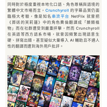
同時對於極度重視本地化口語、角色尊稱與語境的
繁體中文市場而言，
Crunchyroll
的字幕品質仍面
臨極大考驗，像是知名
串流平台
NetFlix 就曾把
《葬送的芙莉蓮》中的角色費倫翻譯成「蕨類植
物」而在社群遭受到嚴重抨擊，然而 Crunchyroll
在英語等西方語系市場，就曾因頻繁出現語意生
硬、拼寫出錯，甚至疑似大量導入 AI 輔助且不通人
性的翻譯而遭到海外用戶批評。