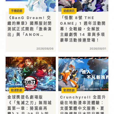
手機遊戲
遊戲資訊
《BanG Dream! 交
「怪獸 8號 THE
織的樂章》國際服封閉
GAME」1 週年活動開
測試正式開跑「激奏演
幕！全戰線，全解放
出」與「ANON…
主線劇情 14 章與多項
豪華活動接連登場！
2026/08/06
2026/08/01
動漫影劇
動漫影劇
金球獎提名劇場版
Crunchyroll 全面升
《「鬼滅之刃」無限城
級在地動漫串流體驗：
篇第一章：猗窩座再
支援繁體中文服務、夏
襲》7 月 28 日上架
日強檔與日本同日跟播