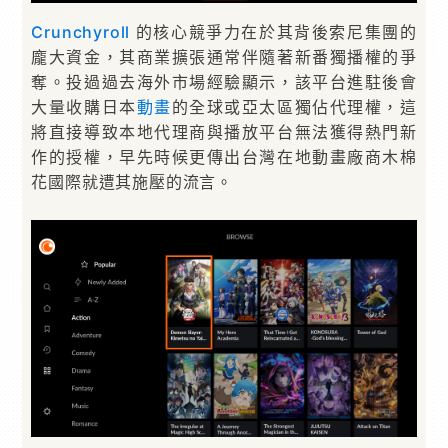
Crunchyroll
的核心競爭力在於其背後索尼集團的
龐大資金，其商業擴張通常伴隨著新番獨播權的爭
奪。投過過去海外市場經驗顯示，該平台進駐後會
大量收購日本
動畫
的全球或亞太區獨佔代理權，這
將直接導致本地代理商與播放平台無法獲得熱門新
作的授權，早先時候更傳出台灣在地動畫廠商木棉
花國際就遭其施壓的流言。