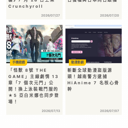
Crunchyroll
2026/07/27
2026/07/20
手機遊戲
動漫影劇
「怪獸 8號 THE
斬斷全球動漫盜版源
GAME」主線劇情 13
頭！越南警方逮捕
章「7 個次元門」公
HiAnime 7 名核心骨
開！換上泳裝戰鬥服的
幹
★5 亞白米娜也同步登
場！
2026/07/13
2026/07/07