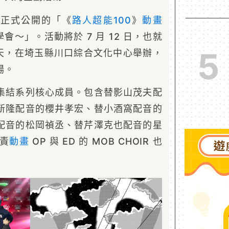
於正式公開的「《
路人超能100
》
動畫
會～」。活動將於 7 月 12 日，也就
5
當天，在埼玉縣川口綜合文化中心舉辦，
場。
集結系列核心成員。包含替影山茂夫配
新隆配音的櫻井孝宏、替小酒窩配音的
配音的松岡禎丞、替芹澤克也配音的星
負責
動畫
OP 與 ED 的 MOB CHOIR 也