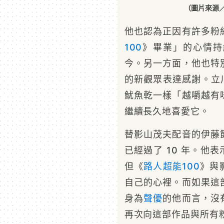
（圖片來源／
他也認為正因有許多粉
100
》畢業」的心情持
今。另一方面，他也特
的新觀眾表達感謝。立
魷魚乾一樣「越嚼越有
繼續長久地喜愛它。
替影山茂夫配音的伊藤
已經過了 10 年。他
但《
路人超能100
》與
自己的心裡。而如果這
身為
聲優
的他而言，沒
再次向這部作品與所有