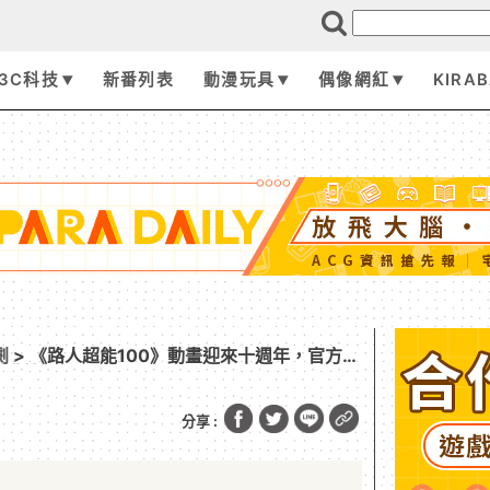
3C科技
新番列表
動漫玩具
偶像網紅
KIRA
劇
> 《路人超能100》動畫迎來十週年，官方公
活動情報
分享 :