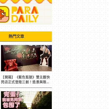
熱門文章
【開箱】《藍色監獄》雙主題快
閃店正式登陸三創！造景與限定
周邊搶先看