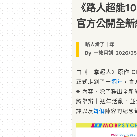
《路人超能1
官方公開全新
路人當了十年
By
一枚月餅
2026/05
由《一拳超人》原作 O
正式走到了十
週年
，官
劃內容，除了釋出全新紀
將舉辦十週年活動，並
讓以及
聲優
陣容的紀念