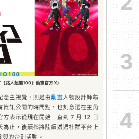
2
3
《路人超能100》動畫官方 X）
紀念主視覺，則是由
動畫
人物設計師龜
有資訊公開的時間點，也刻意選在主角
4
方表示從現在開始一直到 7 月 12 日
天為止，後續都將陸續透過社群平台上
參與的企劃活動。