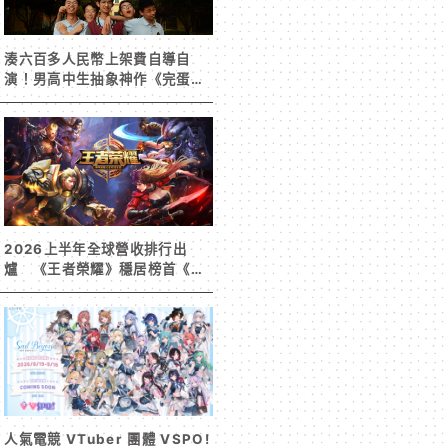
湊六百多人民幣上架費自導自
演！男高中生抽象神作《完蛋！
我被男同學包圍了》突然爆紅
2026上半年全球營收排行出
爐 《王者榮耀》穩居榜首《寒
霜啟示錄》緊追在後！
人氣電競 VTuber 團體 VSPO!