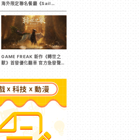
海外限定聯名餐廳《Sail
Beyond！～駛向更遠的彼方
～》今夏登場！
GAME FREAK 新作《轉世之
獸》首發優化翻車 官方急發聲明
承諾提供大量更新彌補