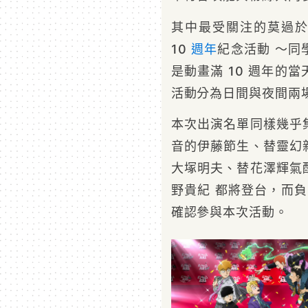
其中最受關注的莫過
10
週年
紀念活動 ～同學
是動畫滿 10 週年的
活動分為日間與夜間兩
本次出演名單同樣幾乎
音的伊藤節生、替靈幻
大塚明夫、替花澤輝氣
野貴紀 都將登台，而
確認參與本次活動。