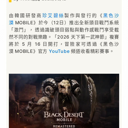
由韓國研發商
珍艾碧絲
製作與發行的《
黑色沙
漠
MOBILE》於今（12日）推出全新頭目戰鬥系統
「激鬥」， 透過識破頭目弱點與動作感戰鬥享受截
然不同的對戰樂趣。「2026 天下第一武神節」複賽
將於 5 月 16 日開打，冒險家可透過《黑色沙
漠 MOBILE》官方
YouTube
頻道收看精彩賽事。