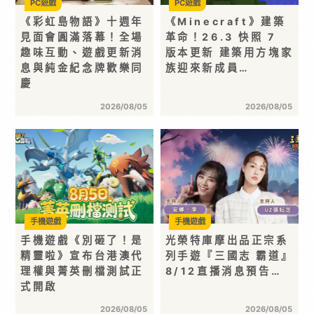
PC遊戲
PC遊戲
《彩虹島物語》十週年
《Minecraft》建築
見面會圓滿落幕！全場
革命！26.3 快照 7
趣味互動、遊戲更新消
版本更新 建築用方塊家
息與純金紀念牌歡樂同
族迎來新成員…
慶
2026/08/05
2026/08/05
手機遊戲
手機遊戲
手機遊戲《別砸了！是
光榮特庫摩出品正宗系
精靈啦》宣布台港澳代
列手遊『三國志 霸道』
理權與菁英刪檔測試正
8/12直播消息預告…
式開啟
2026/08/05
2026/08/05