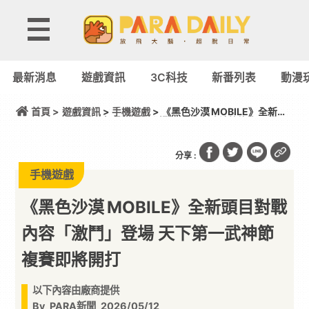
最新消息
遊戲資訊
3C科技
新番列表
動漫
首頁 >
遊戲資訊
>
手機遊戲
> 《黑色沙漠 MOBILE》全新頭
目對戰內容「激鬥」登場 天下第一武神節複賽即將開
打
分享 :
手機遊戲
《黑色沙漠 MOBILE》全新頭目對戰
內容「激鬥」登場 天下第一武神節
複賽即將開打
以下內容由廠商提供
By
PARA新聞
2026/05/12