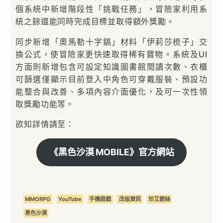
個系統中新增階段性「挑戰任務」，冒險家利用系
統之餘還能同時完成目標並取得額外獎勵。
同步新增「奧馬勒十字鎬」材料「伊莉莎梳子」交
換公式，使冒險家更快速取得稀有寶物。系統及UI
方面則新增包含可設定知識圖書館閱讀次數、衣櫃
可篩選僅顯示目前登入中角色可穿戴服裝、預設功
能整合與改善、多項內容介面優化，及可一次性領
取獎勵功能等。
欲知詳情請至：
《黑色沙漠 MOBILE》官方網站
MMORPG
YouTube
手機遊戲
改版資訊
珍艾碧絲
黑色沙漠