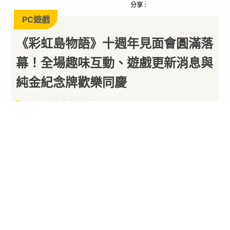
分享 :
PC遊戲
《彩虹島物語》十週年見面會圓滿落
幕！全場趣味互動、遊戲更新消息與
純金紀念牌歡樂同慶
以下內容由廠商提供
By
PARA新聞
2026/08/05
陪伴玩家走過十年冒險旅程，《
彩虹島物語
》迎來
台灣營運十週年，日前舉辦「十週年玩家見面
會」，與近百位島民齊聚一堂，共同回顧一路走來
的點滴。活動從入場互動、限定藝展、舞台遊戲，
再到花式放送的抽獎活動與主題自助餐點，每個環
節都圍繞遊戲特色，希望每位到場玩家，不只是參
加一場活動，更再次找回屬於彩虹島的珍貴回憶，