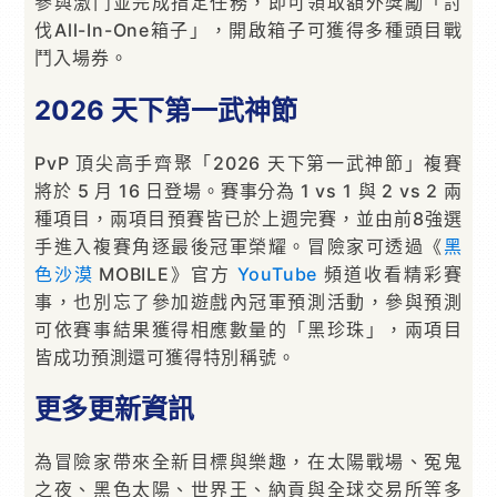
參與激鬥並完成指定任務，即可領取額外獎勵「討
伐All-In-One箱子」，開啟箱子可獲得多種頭目戰
鬥入場券。
2026 天下第一武神節
PvP 頂尖高手齊聚「2026 天下第一武神節」複賽
將於 5 月 16 日登場。賽事分為 1 vs 1 與 2 vs 2 兩
種項目，兩項目預賽皆已於上週完賽，並由前8強選
手進入複賽角逐最後冠軍榮耀。冒險家可透過《
黑
色沙漠
MOBILE》官方
YouTube
頻道收看精彩賽
事，也別忘了參加遊戲內冠軍預測活動，參與預測
可依賽事結果獲得相應數量的「黑珍珠」，兩項目
皆成功預測還可獲得特別稱號。
更多更新資訊
為冒險家帶來全新目標與樂趣，在太陽戰場、冤鬼
之夜、黑色太陽、世界王、納貢與全球交易所等多