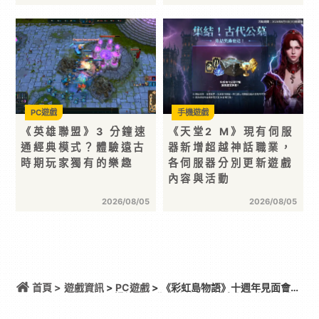
PC遊戲
手機遊戲
《英雄聯盟》3 分鐘速
《天堂2 M》現有伺服
通經典模式？體驗遠古
器新增超越神話職業，
時期玩家獨有的樂趣
各伺服器分別更新遊戲
內容與活動
2026/08/05
2026/08/05
首頁 >
遊戲資訊
>
PC遊戲
> 《彩虹島物語》十週年見面會圓
滿落幕！全場趣味互動、遊戲更新消息與純金紀念牌
歡樂同慶