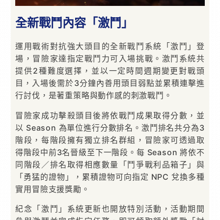
全新戰鬥內容「激鬥」
運用戰術對抗強大頭目的全新戰鬥系統「激鬥」登
場，冒險家達指定戰鬥力可入場挑戰。激鬥系統共
提供2種難度選擇，並以一定時間週期變更對戰頭
目，入場後需於3分鐘內善用頭目弱點並累積連擊進
行討伐，是著重策略與動作感的刺激戰鬥。
冒險家成功擊殺頭目後將依戰鬥成果取得分數，並
以 Season 為單位進行分數排名。激鬥排名共分為3
階段，每階段擁有獨立排名群組，冒險家可透過取
得階段中前3名晉級至下一階段。每 Season 將依不
同階段／排名取得相應數量「鬥爭戰利品箱子」與
「勇猛的證物」，累積證物可向指定 NPC 兌換多種
實用冒險支援獎勵。
紀念「激鬥」系統更新也開放特別活動，活動期間