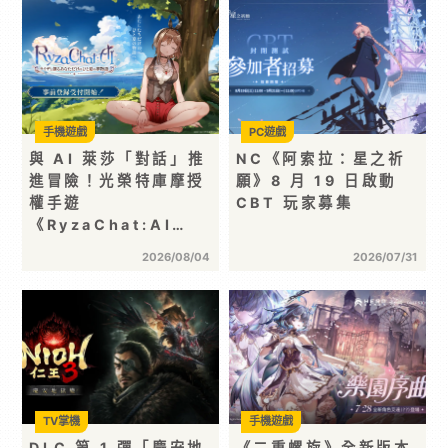
手機遊戲
PC遊戲
與 AI 萊莎「對話」推
NC《阿索拉：星之祈
進冒險！光榮特庫摩授
願》8 月 19 日啟動
權手遊
CBT 玩家募集
《RyzaChat:AI…
2026/08/04
2026/07/31
TV掌機
手機遊戲
DLC 第 1 彈「慶安地
《二重螺旋》全新版本