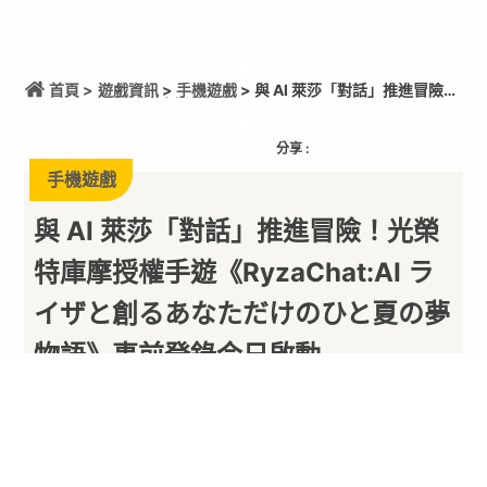
首頁 >
遊戲資訊
>
手機遊戲
> 與 AI 萊莎「對話」推進冒險！
光榮特庫摩授權手遊《RyzaChat:AI ライザと創るあ
なただけのひと夏の夢物語》事前登錄今日啟動
分享 :
手機遊戲
與 AI 萊莎「對話」推進冒險！光榮
特庫摩授權手遊《RyzaChat:AI ラ
イザと創るあなただけのひと夏の夢
物語》事前登錄今日啟動
餅編已經想到這個平行世界的萊莎會變成什麼模樣了...
By
一枚月餅
2026/08/04