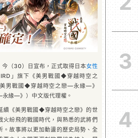
2
3
特」今（30）日宣布，正式取得日本
女性
BIRD」旗下《美男戰國◆穿越時空之
美男戰國◆穿越時空之戀—永緣—》
—永緣—》）中文版代理權。
延續《美男戰國◆穿越時空之戀》的世
4
戰火紛飛的戰國時代，與熟悉的武將們
折。故事將以更加動盪的歷史局勢、全