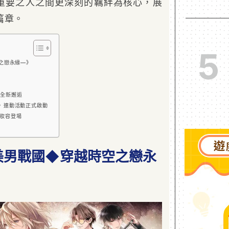
重要之人之間更深刻的羈絆為核心，展
篇章。
5
之戀永緣—》
全新邂逅
》連動活動正式啟動
妝容登場
《美男戰國◆穿越時空之戀永