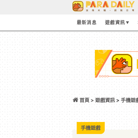
最新消息
遊戲資訊
首頁 >
遊戲資訊
>
手機遊
之戀—永緣—》中
改寫命運
手機遊戲