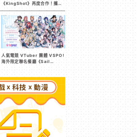
《KingShot》再度合作！攜手
焦糖楓、柒息地推出「國王燒烤
節」活動
人氣電競 VTuber 團體 VSPO!
海外限定聯名餐廳《Sail
Beyond！～駛向更遠的彼方
～》今夏登場！