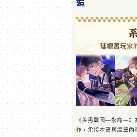
逅
《美男戰國—永緣—》
作，承接本篇與續篇內