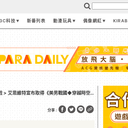
3C科技
新番列表
動漫玩具
偶像網紅
KIRA
戲
> 艾思維特宣布取得《美男戰國◆穿越時空
文版代理權 系列新篇章即將展開，亂世之戀再度
分享 :