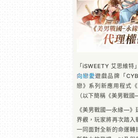
「iSWEETY 艾思維
向
戀愛
遊戲品牌「CY
戀》系列新應用程式《
（以下簡稱《美男戰國
《美男戰國—永緣—》
界觀，玩家將再次踏入
一同面對全新的命運轉