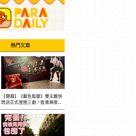
熱門文章
【開箱】《藍色監獄》雙主題快
閃店正式登陸三創！造景與限定
周邊搶先看