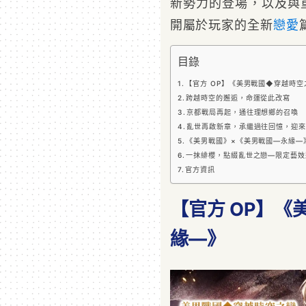
新勢力的登場，以及與
開屬於玩家的全新
戀愛
目錄
【官方 OP】《美男戰國◆穿越時空
跨越時空的邂逅，命運從此改寫
京都戰局再起，通往理想鄉的召喚
亂世再啟新章，承繼過往回憶，迎來
《美男戰國》×《美男戰國—永緣—
一抹緋櫻，點綴亂世之戀—限定藝妓
官方資訊
【官方 OP】
緣—》