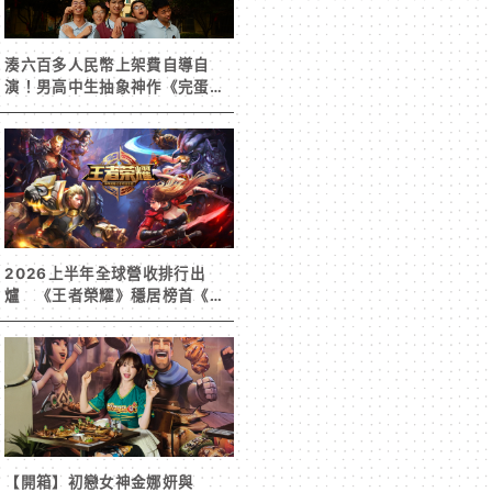
湊六百多人民幣上架費自導自
演！男高中生抽象神作《完蛋！
我被男同學包圍了》突然爆紅
2026上半年全球營收排行出
爐 《王者榮耀》穩居榜首《寒
霜啟示錄》緊追在後！
【開箱】初戀女神金娜妍與