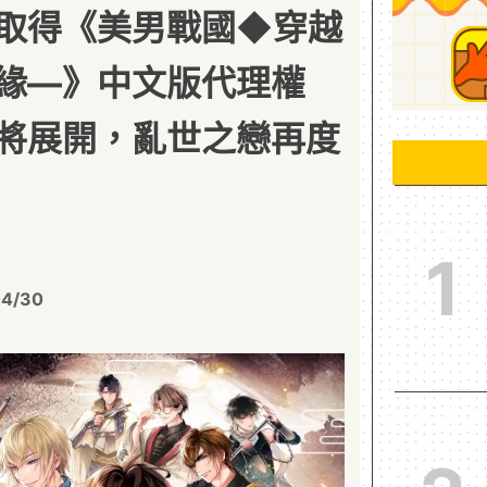
取得《美男戰國◆穿越
緣—》中文版代理權
將展開，亂世之戀再度
1
04/30