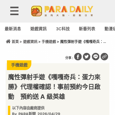
最新消息
遊戲資訊
3C科技
新番列表
動漫
首頁 >
遊戲資訊
>
手機遊戲
> 魔性彈射手遊《嘎嘎奇兵：蛋
力來勝》代理權確認！事前預約今日啟動 預約送 A
級英雄
分享 :
手機遊戲
魔性彈射手遊《嘎嘎奇兵：蛋力來
勝》代理權確認！事前預約今日啟
動 預約送 A 級英雄
以下內容由廠商提供
By
PARA新聞
2026/04/29