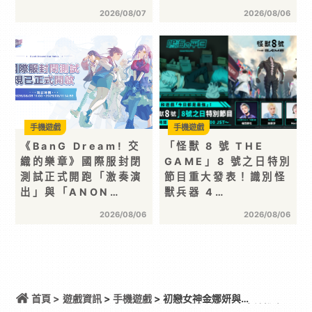
2026/08/07
2026/08/06
手機遊戲
手機遊戲
《BanG Dream! 交
「怪獸 8 號 THE
織的樂章》國際服封閉
GAME」8 號之日特別
測試正式開跑「激奏演
節目重大發表！識別怪
出」與「ANON…
獸兵器 4…
2026/08/06
2026/08/06
首頁 >
遊戲資訊
>
手機遊戲
> 初戀女神金娜妍與
《KingShot》再度合作！攜手焦糖楓、柒息地推出