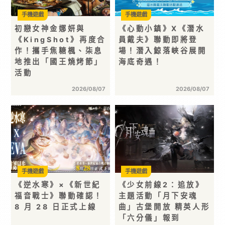
手機遊戲
手機遊戲
初戀女神金娜妍與
《心動小鎮》X《潛水
《KingShot》再度合
員戴夫》聯動即將登
作！攜手焦糖楓、柒息
場！潛入鯨落峽谷展開
地推出「國王燒烤節」
海底奇遇！
活動
2026/08/07
2026/08/07
手機遊戲
手機遊戲
《逆水寒》×《新世紀
《少女前線2：追放》
福音戰士》聯動確認！
主題活動「月下安魂
8 月 28 日正式上線
曲」古堡開放 精英人形
「六分儀」報到