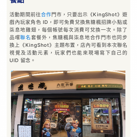
活動期間前往
合作
門市，只要出示《KingShot》遊
戲內玩家角色 ID，即可免費兌換焦糖楓招牌小點或
柒息地雞翅，每個帳號每次消費可兌換一次。除了
品嚐
聯名
套餐外，焦糖楓與柒息地合作門市也同步
換上《KingShot》主題布置，店內可看到本次聯名
視覺及活動元素，玩家們也能來現場寫下自己的
UID 留念。