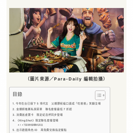
（圖片來源／Para-Daily 編輯拍攝）
目錄
今年在台已接下 5 項代言 父親節祝福口誤成「吃爸爸」笑翻全場
金娜妍推薦私房菜單 聯名套餐最低 7 折起
消費送虛寶卡 限定紀念杯同步登場
《KingShot》限定聯名套餐登場
※下圖為焦糖楓聯名商品
出示遊戲角色 ID 再免費兌換指定餐點