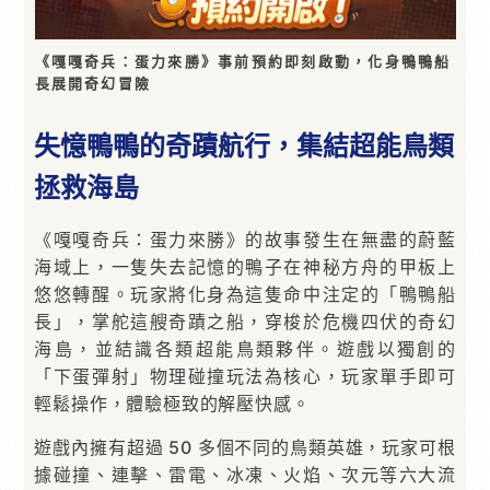
《嘎嘎奇兵：蛋力來勝》事前預約即刻啟動，化身鴨鴨船
長展開奇幻冒險
失憶鴨鴨的奇蹟航行，集結超能鳥類
拯救海島
《嘎嘎奇兵：蛋力來勝》的故事發生在無盡的蔚藍
海域上，一隻失去記憶的鴨子在神秘方舟的甲板上
悠悠轉醒。玩家將化身為這隻命中注定的「鴨鴨船
長」，掌舵這艘奇蹟之船，穿梭於危機四伏的奇幻
海島，並結識各類超能鳥類夥伴。遊戲以獨創的
「下蛋彈射」物理碰撞玩法為核心，玩家單手即可
輕鬆操作，體驗極致的解壓快感。
遊戲內擁有超過 50 多個不同的鳥類英雄，玩家可根
據碰撞、連擊、雷電、冰凍、火焰、次元等六大流