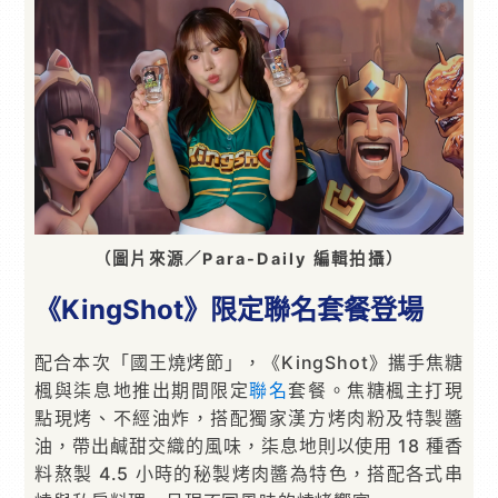
（圖片來源／Para-Daily 編輯拍攝）
《KingShot》
限定聯名套餐
登場
配合本次「國王燒烤節」，《KingShot》攜手焦糖
楓與柒息地推出期間限定
聯名
套餐。焦糖楓主打現
點現烤、不經油炸，搭配獨家漢方烤肉粉及特製醬
油，帶出鹹甜交織的風味，柒息地則以使用 18 種香
料熬製 4.5 小時的秘製烤肉醬為特色，搭配各式串