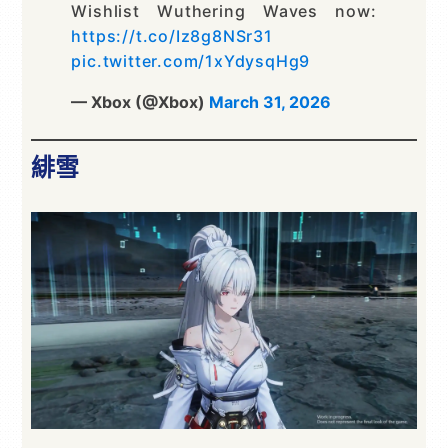
Wishlist Wuthering Waves now:
https://t.co/Iz8g8NSr31
pic.twitter.com/1xYdysqHg9
— Xbox (@Xbox)
March 31, 2026
緋雪