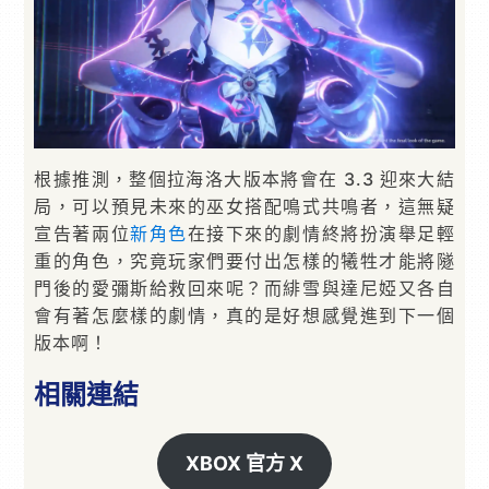
根據推測，整個拉海洛大版本將會在 3.3 迎來大結
局，可以預見未來的巫女搭配鳴式共鳴者，這無疑
宣告著兩位
新角色
在接下來的劇情終將扮演舉足輕
重的角色，究竟玩家們要付出怎樣的犧牲才能將隧
門後的愛彌斯給救回來呢？而緋雪與達尼婭又各自
會有著怎麼樣的劇情，真的是好想感覺進到下一個
版本啊！
相關連結
XBOX 官方 X