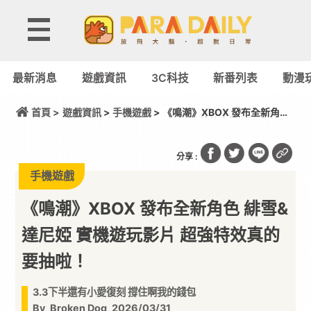
最新消息
遊戲資訊
3C科技
新番列表
動漫
首頁 >
遊戲資訊
>
手機遊戲
> 《鳴潮》XBOX 發布全新角色
緋雪&達尼婭 實機遊玩影片 超強特效真的要抽啦！
分享 :
手機遊戲
《鳴潮》XBOX 發布全新角色 緋雪&
達尼婭 實機遊玩影片 超強特效真的
要抽啦！
3.3下半還有小愛復刻 撐住啊我的錢包
By
Broken Dog
2026/03/31