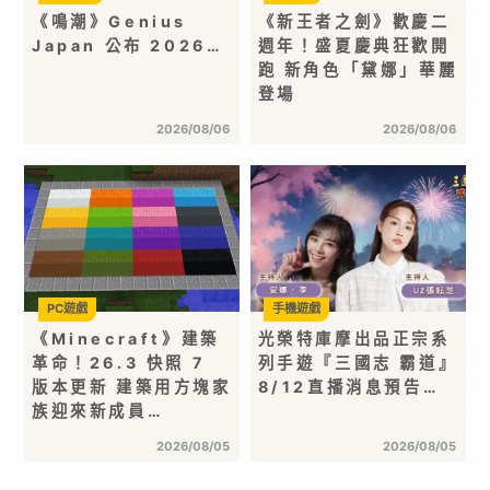
《鳴潮》Genius
《新王者之劍》歡慶二
Japan 公布 2026…
週年！盛夏慶典狂歡開
跑 新角色「黛娜」華麗
登場
2026/08/06
2026/08/06
PC遊戲
手機遊戲
《Minecraft》建築
光榮特庫摩出品正宗系
革命！26.3 快照 7
列手遊『三國志 霸道』
版本更新 建築用方塊家
8/12直播消息預告…
族迎來新成員…
2026/08/05
2026/08/05