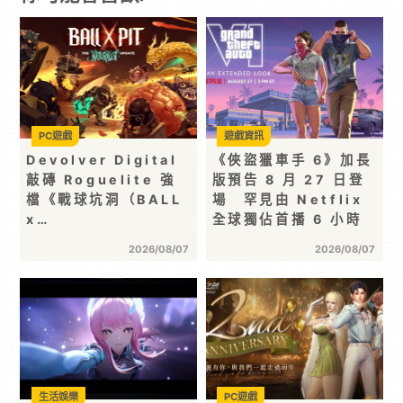
PC遊戲
遊戲資訊
Devolver Digital
《俠盜獵車手 6》加長
敲磚 Roguelite 強
版預告 8 月 27 日登
檔《戰球坑洞（BALL
場 罕見由 Netflix
x…
全球獨佔首播 6 小時
2026/08/07
2026/08/07
生活娛樂
PC遊戲