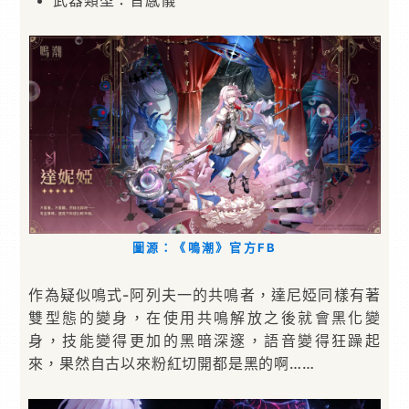
圖源：《鳴潮》官方FB
作為疑似鳴式-阿列夫一的共鳴者，達尼婭同樣有著
雙型態的變身，在使用共鳴解放之後就會黑化變
身，技能變得更加的黑暗深邃，語音變得狂躁起
來，果然自古以來粉紅切開都是黑的啊……