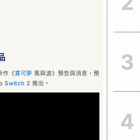
2
3
品
新作《
寶可夢
風與波》預告與消息，預
do
Switch 2
推出。
4