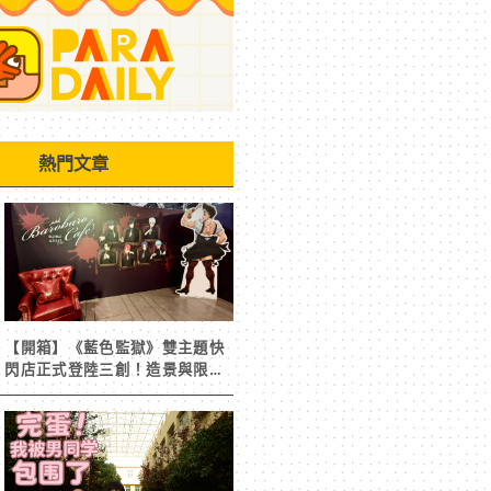
熱門文章
【開箱】《藍色監獄》雙主題快
閃店正式登陸三創！造景與限定
周邊搶先看