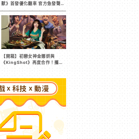
獸》首發優化翻車 官方急發聲明
承諾提供大量更新彌補
【開箱】初戀女神金娜妍與
《KingShot》再度合作！攜手
焦糖楓、柒息地推出「國王燒烤
節」活動