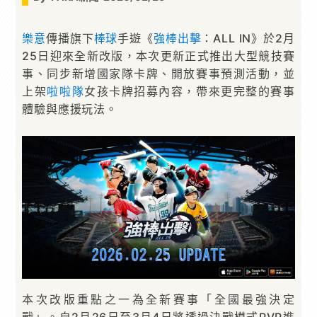
樂意
傳播旗下
棒球
手遊《
強棒出擊
：ALL IN》於2月
25日迎來全新改版，本次更新正式推出大型競技賽
事、同步新增國家隊卡牌、開放賽事預測活動，並
上架
啦啦隊
女孩卡牌招募內容，帶來更完整的賽事
體驗與應援玩法。
本次改版重點之一為全新賽事「全國最強決定
戰」。自2月26日至3月4日將透過決戰模式PVP進