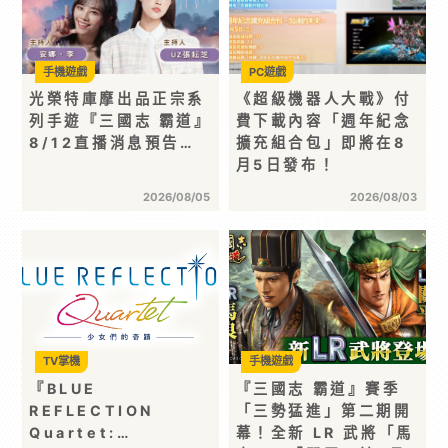
手機遊戲
PC遊戲
光榮特庫摩出品正宗系
《超級機器人大戰》付
列手遊『三國志 霸道』
費下載內容「週年紀念
8/12直播消息預告…
擴充組合包」即將在8
月5日發布！
2026/08/05
2026/08/03
TV掌機
手機遊戲
『BLUE
『三國志 霸道』賽季
REFLECTION
「三勢猛進」第二期開
Quartet:…
幕！全新 LR 武將「馬