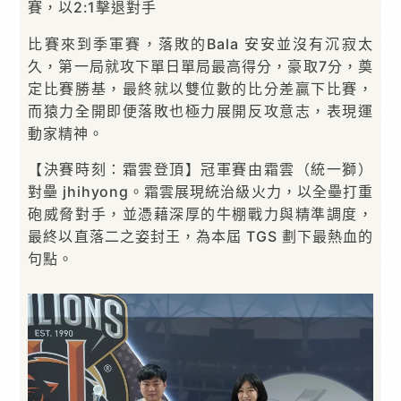
賽，以2:1擊退對手
比賽來到季軍賽，落敗的Bala 安安並沒有沉寂太
久，第一局就攻下單日單局最高得分，豪取7分，奠
定比賽勝基，最終就以雙位數的比分差贏下比賽，
而猿力全開即便落敗也極力展開反攻意志，表現運
動家精神。
【決賽時刻：霜雲登頂】冠軍賽由霜雲（統一獅）
對壘 jhihyong。霜雲展現統治級火力，以全壘打重
砲威脅對手，並憑藉深厚的牛棚戰力與精準調度，
最終以直落二之姿封王，為本屆 TGS 劃下最熱血的
句點。