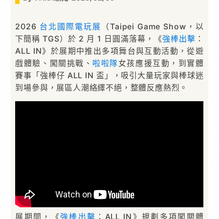
2026
台北國際電玩展
（Taipei Game Show，以
下簡稱 TGS）於 2 月 1 日圓滿落幕，《
強棒出擊
：
ALL IN》於展期中推出多項舞台與互動活動，從遊
戲體驗、闖關挑戰、
啦啦隊
女孩應援互動，到實體
賽事「強棒仔 ALL IN 盃」，吸引大量玩家與棒球迷
到場參與，展區人潮絡繹不絕，整體反應熱烈。
展期間，《
強棒出擊
：ALL IN》規劃多項闖關體