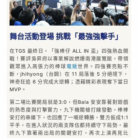
舞台活動登場 挑戰「最強強擊手」
在TGS 最終日，「強棒仔 ALL IN 盃」四強熱血開
戰！賽評吳昇府以專業解說燃爆南港展覽館，帶領
觀眾進入高張力的棒球
電競
世界。四強賽亮點不
斷，jhihyong（台鋼）在 11 局落後 5 分絕境下，
神奇狂追 6 分完成大逆轉；憑藉精彩表現奪下當日
MVP。
第二場比賽開局就是3:0，但Bala 安安靠著對遊戲
的熟悉度與打擊實力，九下機關槍打線發動，棒棒
安打的串連下，也回應了一場逆轉勝，雙方扳成1:1
平手，在進入狀況的兩支隊伍都持續守下局勢，最
終九下靠著兩出局的關鍵安打，再次上演再見比