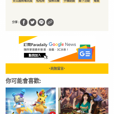
台北國際電玩展
啦啦隊
強棒出擊
手機遊戲
線下活動
電競
分享 :
尚無留言
▼
▼
你可能會喜歡: