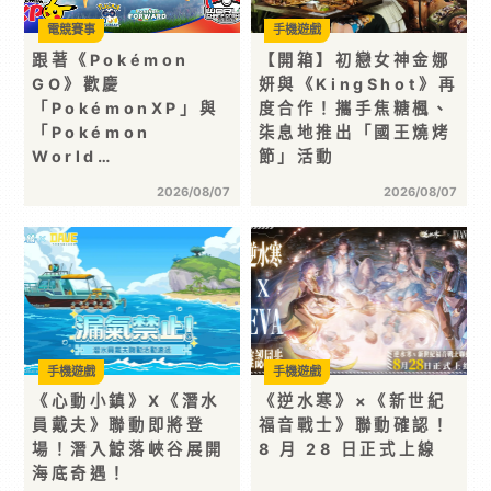
電競賽事
手機遊戲
跟著《Pokémon
【開箱】初戀女神金娜
GO》歡慶
妍與《KingShot》再
「PokémonXP」與
度合作！攜手焦糖楓、
「Pokémon
柒息地推出「國王燒烤
World…
節」活動
2026/08/07
2026/08/07
手機遊戲
手機遊戲
《心動小鎮》X《潛水
《逆水寒》×《新世紀
員戴夫》聯動即將登
福音戰士》聯動確認！
場！潛入鯨落峽谷展開
8 月 28 日正式上線
海底奇遇！