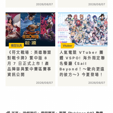
2026/08/07
2026/08/07
模型玩具
Vtuber
《符文戰場：英雄聯盟
人氣電競 VTuber 團
對戰卡牌》繁中版 8
體 VSPO! 海外限定聯
月 7 日正式上市！產
名餐廳《Sail
品陣容與繁中賽區賽事
Beyond！～駛向更遠
資訊公開
的彼方～》今夏登場！
2026/08/07
2026/08/07