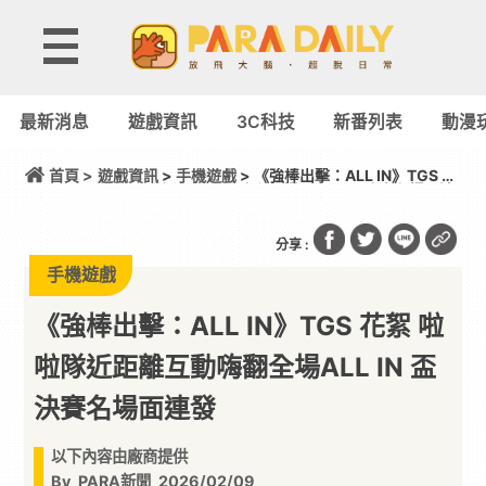
最新消息
遊戲資訊
3C科技
新番列表
動漫
首頁 >
遊戲資訊
>
手機遊戲
> 《強棒出擊：ALL IN》TGS 花
絮 啦啦隊近距離互動嗨翻全場ALL IN 盃決賽名場面連
發
分享 :
手機遊戲
《強棒出擊：ALL IN》TGS 花絮 啦
啦隊近距離互動嗨翻全場ALL IN 盃
決賽名場面連發
以下內容由廠商提供
By
PARA新聞
2026/02/09